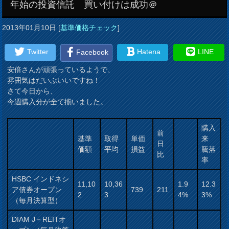
年始の投資信託 買い付けは成功＠
2013年01月10日
[
基準価格チェック
]
Twitter
Hatena
LINE
Facebook
安倍さんが頑張っているようで、
雰囲気はだいぶいいですね！
さて今日から、
今週購入分が全て揃いました。
購入
前
基準
取得
単価
来
日
価額
平均
損益
騰落
比
率
HSBC インドネシ
11,10
10,36
1.9
12.3
ア債券オープン
739
211
2
3
4%
3%
（毎月決算型）
DIAM J－REITオ