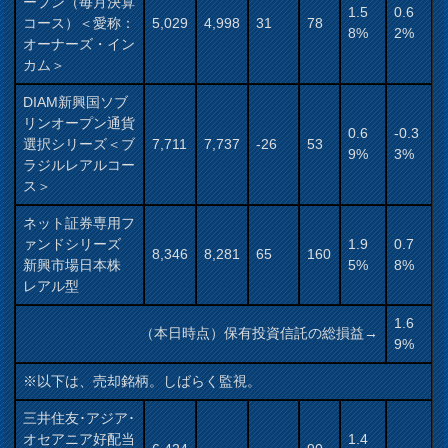
ープン（毎月決算
1.5
0.6
コース）＜愛称：
5,029
4,998
31
78
8%
2%
オーナーズ・イン
カム＞
DIAM新興国ソブ
リンオープン通貨
0.6
-0.3
選択シリーズ＜ブ
7,711
7,737
-26
53
9%
3%
ラジルレアルコー
ス＞
ネット証券専用フ
ァンドシリーズ
1.9
0.7
8,346
8,281
65
160
新興市場日本株
5%
8%
レアル型
1.6
（本日時点）保有投資信託の総損益→
9%
※以下は、売却銘柄。しばらく監視。
三井住友･アジア･
オセアニア好配当
1.4