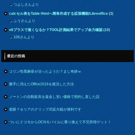
つよしさんより
calcセル表をTable Htmlへ簡単作成する拡張機能/Libreoffice
(
3
)
ふうさんより
v6プラスで速くなるか？TOOL計測結果でアップ余力確認
(
10
)
106さんより
最近の投稿
コリン性蕁麻疹が治ったようだ？まじ奇跡ｗ
勝手に消えたOffice2016を復活した方法
ノートンの自動延長を返金し安い価格で契約し直した話
老眼？セリアのクリップ式拡大鏡が便利です
ついにドコモからOCNモバイルに乗り換えて不労所得ゲット！