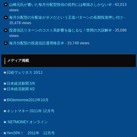
山崎元氏が書いた毎月分配型投信の批判には稚拙さしかない＠
- 62,013
views
毎月分配型の分配金がダメだという王道パターンの長期投資押し付け
-
35,478 views
投資信託リターンのコスト高影響を論じるな！世間の大誤解＠
- 35,098
views
毎月分配型の投資信託運用格言＠
- 33,748 views
メディア掲載
★
日経ヴェリタス 10/11
★
日本経済新聞 5/9
★
日本経済新聞 4/2
★
BIGtomorrow2012年10月
★
ネットマネー 2011年 12月号
★
NETMONEY オンライン
★
YenSPA！ 2011年 12月号