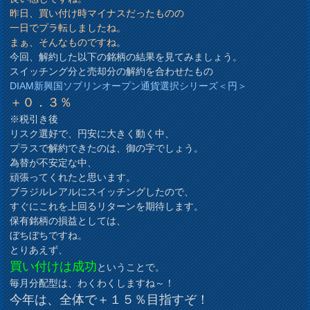
昨日、買い付け時マイナスだったものの
一日でプラ転しましたね。
まぁ、そんなものですね
。
今回、解約した以下の銘柄の結果を見てみましょう。
スイッチング分と売却分の解約を合わせたもの
DIAM新興国ソブリンオープン通貨選択シリーズ＜円＞
＋０．３％
※税引き後
リスク選好で、円安に大きく動く中、
プラスで解約できたのは、御の字でしょう。
為替が不安定な中、
頑張ってくれたと思います。
ブラジルレアルにスイッチングしたので、
すぐにこれを上回るリターンを期待します。
保有銘柄の損益としては、
ぼちぼちですね。
とりあえず、
買い付けは成功
ということで。
毎月分配型は、わくわくしますね～！
今年は、全体で＋１５％目指すぞ！