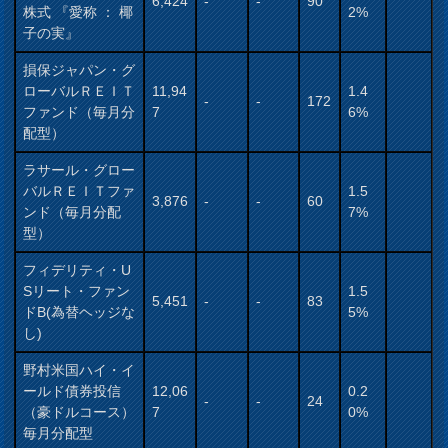
6,424
-
-
90
株式 『愛称 ： 椰
2%
子の実』
損保ジャパン・グ
ローバルＲＥＩＴ
11,94
1.4
-
-
172
ファンド（毎月分
7
6%
配型）
ラサール・グロー
バルＲＥＩＴファ
1.5
3,876
-
-
60
ンド（毎月分配
7%
型）
フィデリティ・U
Sリート・ファン
1.5
5,451
-
-
83
ドB(為替ヘッジな
5%
し)
野村米国ハイ・イ
ールド債券投信
12,06
0.2
-
-
24
（豪ドルコース）
7
0%
毎月分配型