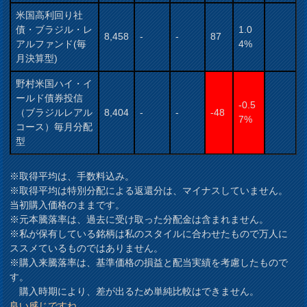
米国高利回り社
債・ブラジル・レ
1.0
8,458
-
-
87
アルファンド(毎
4%
月決算型)
野村米国ハイ・イ
ールド債券投信
-0.5
（ブラジルレアル
8,404
-
-
-48
7%
コース）毎月分配
型
※取得平均は、手数料込み。
※取得平均は特別分配による返還分は、マイナスしていません。
当初購入価格のままです。
※元本騰落率は、過去に受け取った分配金は含まれません。
※私が保有している銘柄は私のスタイルに合わせたもので万人に
ススメているものではありません。
※購入来騰落率は、基準価格の損益と配当実績を考慮したもので
す。
購入時期により、差が出るため単純比較はできません。
良い感じですね。