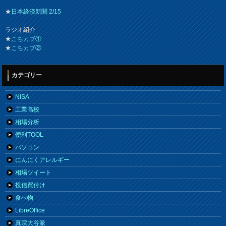
★
日本経済新聞 2/15
ラジオ紹介
★
こちカブ①
★
こちカブ②
カテゴリー
NISA
工業高校
相場分析
便利TOOL
パソコン
にんにくアレルギー
相場ツイート
投信買付け
食べ物
LibreOffice
真宗大谷派