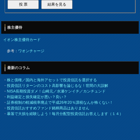
株主優待
イオン株主優待カード
参考：
ワオンチャージ
最新のコラム
・
株と債権／国内と海外アセットで投資信託を選択する
・
投資信託リターンのコスト高影響を論じるな！世間の大誤解
・
NISA長期投資ダメ！山崎元／水瀬ケンイチ／カンチュンド
・
利益確定と損失確定が悪い？良い？
・
証券税制の軽減税率廃止で平成26年20％課税なんか怖くない！
・
投資信託おすすめファンド銘柄商品はありません
・
暴落で大損を経験しよう！毎月分配型投資信託お答えします（１４）