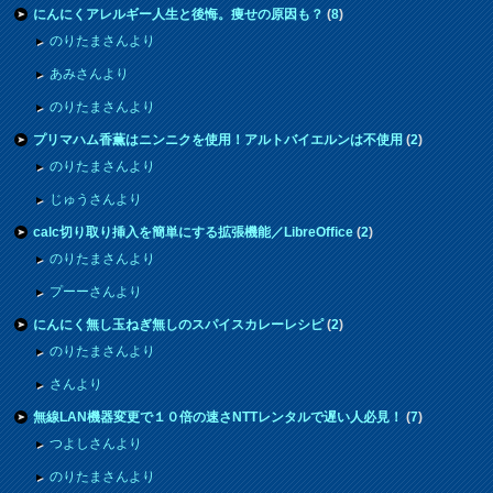
にんにくアレルギー人生と後悔。痩せの原因も？
(
8
)
のりたまさんより
あみさんより
のりたまさんより
プリマハム香薫はニンニクを使用！アルトバイエルンは不使用
(
2
)
のりたまさんより
じゅうさんより
calc切り取り挿入を簡単にする拡張機能／LibreOffice
(
2
)
のりたまさんより
プーーさんより
にんにく無し玉ねぎ無しのスパイスカレーレシピ
(
2
)
のりたまさんより
さんより
無線LAN機器変更で１０倍の速さNTTレンタルで遅い人必見！
(
7
)
つよしさんより
のりたまさんより