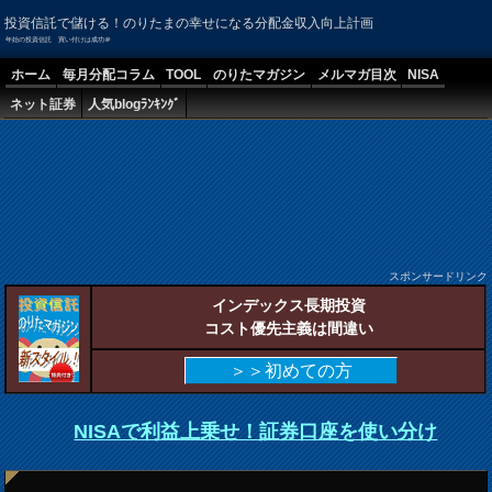
投資信託で儲ける！のりたまの幸せになる分配金収入向上計画
年始の投資信託 買い付けは成功＠
ホーム
毎月分配コラム
TOOL
のりたマガジン
メルマガ目次
NISA
ネット証券
人気blogﾗﾝｷﾝｸﾞ
スポンサードリンク
インデックス長期投資
コスト優先主義は間違い
＞＞初めての方
NISAで利益上乗せ！証券口座を使い分け