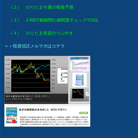
（２） のりたま今週の相場予測
（３） J-REIT銘柄間の相関度チェックTOOL
（４） のりたま投資のつぶやき
＝＞投資信託メルマガはコチラ