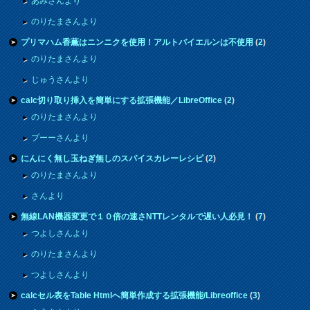
あみさんより
のりたまさんより
プリマハム香薫はニンニクを使用！アルトバイエルンは不使用
(
2
)
のりたまさんより
じゅうさんより
calc切り取り挿入を簡単にする拡張機能／LibreOffice
(
2
)
のりたまさんより
プーーさんより
にんにく無し玉ねぎ無しのスパイスカレーレシピ
(
2
)
のりたまさんより
さんより
無線LAN機器変更で１０倍の速さNTTレンタルで遅い人必見！
(
7
)
つよしさんより
のりたまさんより
つよしさんより
calcセル表をTable Htmlへ簡単作成する拡張機能/Libreoffice
(
3
)