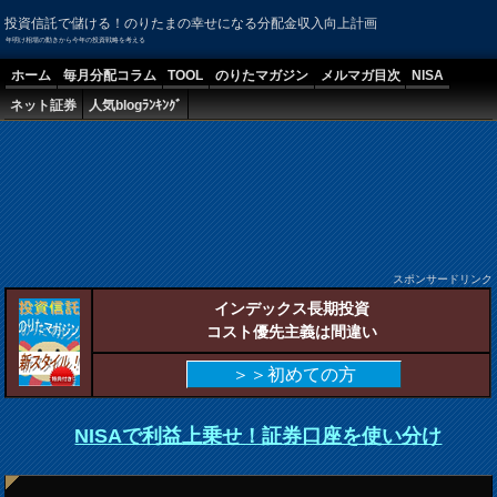
投資信託で儲ける！のりたまの幸せになる分配金収入向上計画
年明け相場の動きから今年の投資戦略を考える
ホーム
毎月分配コラム
TOOL
のりたマガジン
メルマガ目次
NISA
ネット証券
人気blogﾗﾝｷﾝｸﾞ
スポンサードリンク
インデックス長期投資
コスト優先主義は間違い
＞＞初めての方
NISAで利益上乗せ！証券口座を使い分け