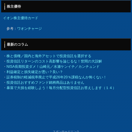
株主優待
イオン株主優待カード
参考：
ワオンチャージ
最新のコラム
・
株と債権／国内と海外アセットで投資信託を選択する
・
投資信託リターンのコスト高影響を論じるな！世間の大誤解
・
NISA長期投資ダメ！山崎元／水瀬ケンイチ／カンチュンド
・
利益確定と損失確定が悪い？良い？
・
証券税制の軽減税率廃止で平成26年20％課税なんか怖くない！
・
投資信託おすすめファンド銘柄商品はありません
・
暴落で大損を経験しよう！毎月分配型投資信託お答えします（１４）
スポンサードリンク