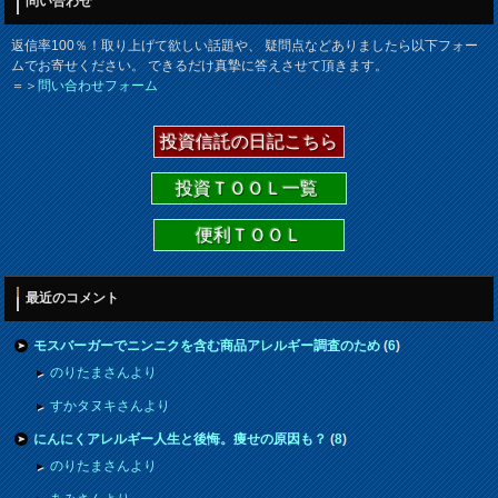
問い合わせ
返信率100％！取り上げて欲しい話題や、 疑問点などありましたら以下フォー
ムでお寄せください。 できるだけ真摯に答えさせて頂きます。
＝＞
問い合わせフォーム
投資信託の日記こちら
投資ＴＯＯＬ一覧
便利ＴＯＯＬ
最近のコメント
モスバーガーでニンニクを含む商品アレルギー調査のため
(
6
)
のりたまさんより
すかタヌキさんより
にんにくアレルギー人生と後悔。痩せの原因も？
(
8
)
のりたまさんより