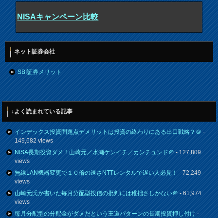
NISAキャンペーン比較
ネット証券会社
SBI証券メリット
↓よく読まれている記事
インデックス投資問題点デメリットは投資の終わりにある出口戦略？＠
-
149,682 views
NISA長期投資ダメ！山崎元／水瀬ケンイチ／カンチュンド＠
- 127,809
views
無線LAN機器変更で１０倍の速さNTTレンタルで遅い人必見！
- 72,249
views
山崎元氏が書いた毎月分配型投信の批判には稚拙さしかない＠
- 61,974
views
毎月分配型の分配金がダメだという王道パターンの長期投資押し付け
-