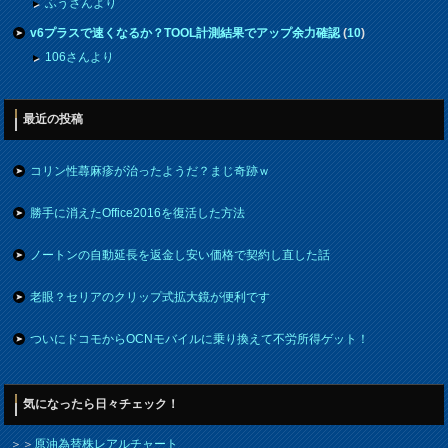
ふうさんより
v6プラスで速くなるか？TOOL計測結果でアップ余力確認
(
10
)
106さんより
最近の投稿
コリン性蕁麻疹が治ったようだ？まじ奇跡ｗ
勝手に消えたOffice2016を復活した方法
ノートンの自動延長を返金し安い価格で契約し直した話
老眼？セリアのクリップ式拡大鏡が便利です
ついにドコモからOCNモバイルに乗り換えて不労所得ゲット！
気になったら日々チェック！
＞＞
原油為替株レアルチャート