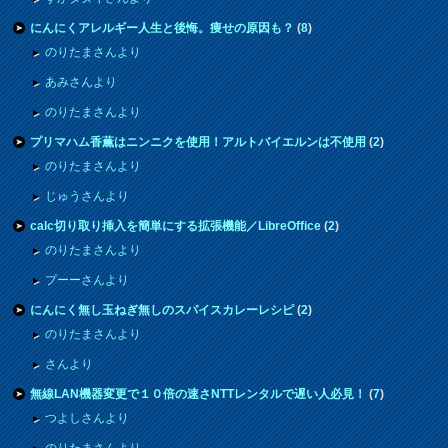
にんにくアレルギー人生と後悔。痩せの原因も？
(
8
)
のりたまさんより
あみさんより
のりたまさんより
プリマハム香薫はニンニクを使用！アルトバイエルンは不使用
(
2
)
のりたまさんより
じゅうさんより
calc切り取り挿入を簡単にする拡張機能／LibreOffice
(
2
)
のりたまさんより
プーーさんより
にんにく無し玉ねぎ無しのスパイスカレーレシピ
(
2
)
のりたまさんより
さんより
無線LAN機器変更で１０倍の速さNTTレンタルで遅い人必見！
(
7
)
つよしさんより
のりたまさんより