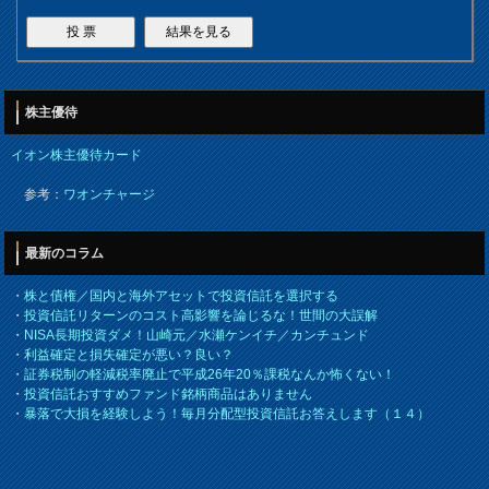
株主優待
イオン株主優待カード
参考：
ワオンチャージ
最新のコラム
・
株と債権／国内と海外アセットで投資信託を選択する
・
投資信託リターンのコスト高影響を論じるな！世間の大誤解
・
NISA長期投資ダメ！山崎元／水瀬ケンイチ／カンチュンド
・
利益確定と損失確定が悪い？良い？
・
証券税制の軽減税率廃止で平成26年20％課税なんか怖くない！
・
投資信託おすすめファンド銘柄商品はありません
・
暴落で大損を経験しよう！毎月分配型投資信託お答えします（１４）