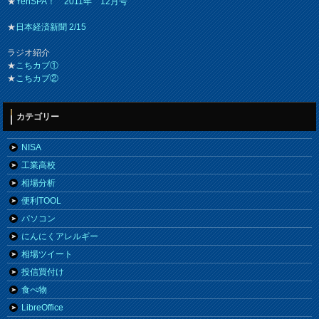
★
YenSPA！ 2011年 12月号
★
日本経済新聞 2/15
ラジオ紹介
★
こちカブ①
★
こちカブ②
カテゴリー
NISA
工業高校
相場分析
便利TOOL
パソコン
にんにくアレルギー
相場ツイート
投信買付け
食べ物
LibreOffice