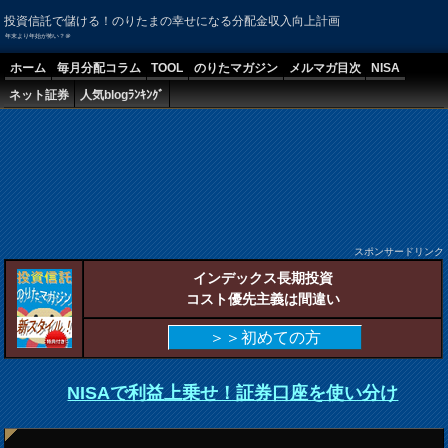
投資信託で儲ける！のりたまの幸せになる分配金収入向上計画
年末より年始が怖い？＠
ホーム
毎月分配コラム
TOOL
のりたマガジン
メルマガ目次
NISA
ネット証券
人気blogﾗﾝｷﾝｸﾞ
スポンサードリンク
インデックス長期投資
コスト優先主義は間違い
＞＞初めての方
NISAで利益上乗せ！証券口座を使い分け