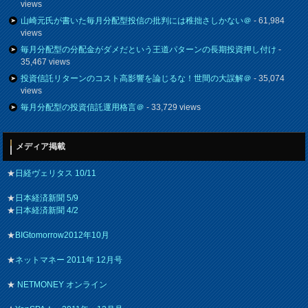
views
山崎元氏が書いた毎月分配型投信の批判には稚拙さしかない＠
- 61,984
views
毎月分配型の分配金がダメだという王道パターンの長期投資押し付け
-
35,467 views
投資信託リターンのコスト高影響を論じるな！世間の大誤解＠
- 35,074
views
毎月分配型の投資信託運用格言＠
- 33,729 views
メディア掲載
★
日経ヴェリタス 10/11
★
日本経済新聞 5/9
★
日本経済新聞 4/2
★
BIGtomorrow2012年10月
★
ネットマネー 2011年 12月号
★
NETMONEY オンライン