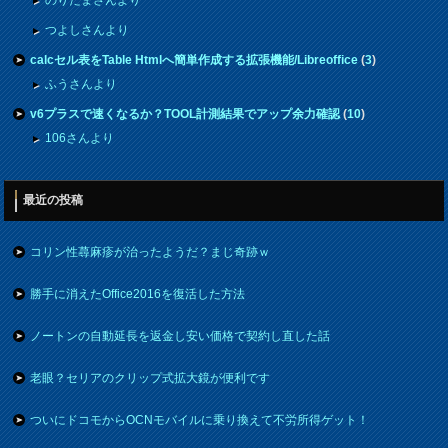
つよしさんより
calcセル表をTable Htmlへ簡単作成する拡張機能/Libreoffice
(
3
)
ふうさんより
v6プラスで速くなるか？TOOL計測結果でアップ余力確認
(
10
)
106さんより
最近の投稿
コリン性蕁麻疹が治ったようだ？まじ奇跡ｗ
勝手に消えたOffice2016を復活した方法
ノートンの自動延長を返金し安い価格で契約し直した話
老眼？セリアのクリップ式拡大鏡が便利です
ついにドコモからOCNモバイルに乗り換えて不労所得ゲット！