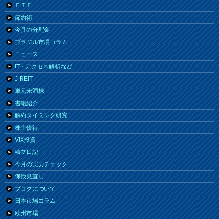
ＥＴＦ
節約術
今月の分配金
ブラジル市場コラム
ニュース
IT・アクセス解析など
J-REIT
単元未満株
書籍紹介
解約タイミング研究
株主優待
VIX投資
積立日記
今月の実力チェック
保険見直し
ブログについて
日本市場コラム
欧州市場