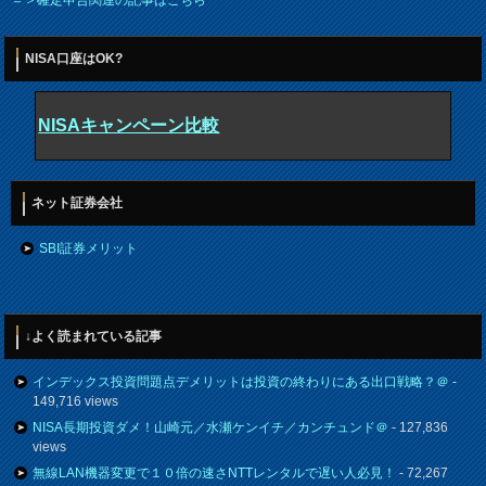
＝＞確定申告関連の記事はこちら
NISA口座はOK?
NISAキャンペーン比較
ネット証券会社
SBI証券メリット
↓よく読まれている記事
インデックス投資問題点デメリットは投資の終わりにある出口戦略？＠
-
149,716 views
NISA長期投資ダメ！山崎元／水瀬ケンイチ／カンチュンド＠
- 127,836
views
無線LAN機器変更で１０倍の速さNTTレンタルで遅い人必見！
- 72,267