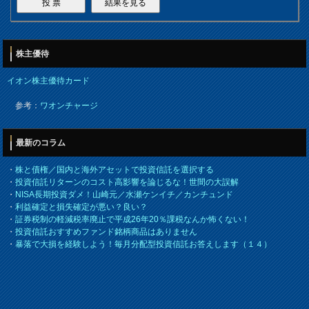
株主優待
イオン株主優待カード
参考：
ワオンチャージ
最新のコラム
・
株と債権／国内と海外アセットで投資信託を選択する
・
投資信託リターンのコスト高影響を論じるな！世間の大誤解
・
NISA長期投資ダメ！山崎元／水瀬ケンイチ／カンチュンド
・
利益確定と損失確定が悪い？良い？
・
証券税制の軽減税率廃止で平成26年20％課税なんか怖くない！
・
投資信託おすすめファンド銘柄商品はありません
・
暴落で大損を経験しよう！毎月分配型投資信託お答えします（１４）