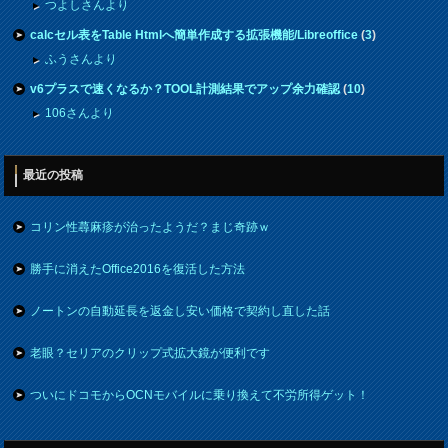
つよしさんより
calcセル表をTable Htmlへ簡単作成する拡張機能/Libreoffice
(
3
)
ふうさんより
v6プラスで速くなるか？TOOL計測結果でアップ余力確認
(
10
)
106さんより
最近の投稿
コリン性蕁麻疹が治ったようだ？まじ奇跡ｗ
勝手に消えたOffice2016を復活した方法
ノートンの自動延長を返金し安い価格で契約し直した話
老眼？セリアのクリップ式拡大鏡が便利です
ついにドコモからOCNモバイルに乗り換えて不労所得ゲット！