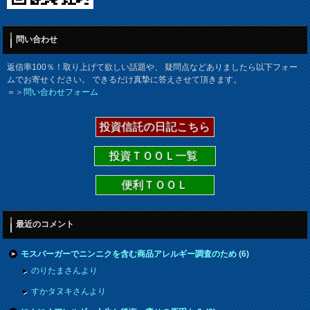
問い合わせ
返信率100％！取り上げて欲しい話題や、 疑問点などありましたら以下フォー
ムでお寄せください。 できるだけ真摯に答えさせて頂きます。
＝＞
問い合わせフォーム
投資信託の日記こちら
投資ＴＯＯＬ一覧
便利ＴＯＯＬ
最近のコメント
モスバーガーでニンニクを含む商品アレルギー調査のため
(
6
)
のりたまさんより
すかタヌキさんより