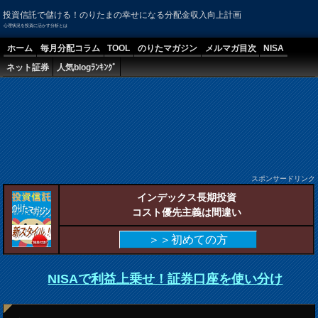
投資信託で儲ける！のりたまの幸せになる分配金収入向上計画
心理状況を投資に活かす分析とは
ホーム
毎月分配コラム
TOOL
のりたマガジン
メルマガ目次
NISA
ネット証券
人気blogﾗﾝｷﾝｸﾞ
スポンサードリンク
インデックス長期投資
コスト優先主義は間違い
＞＞初めての方
NISAで利益上乗せ！証券口座を使い分け