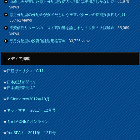
山崎元氏が書いた毎月分配型投信の批判には稚拙さしかない＠
- 61,979
views
毎月分配型の分配金がダメだという王道パターンの長期投資押し付け
-
35,462 views
投資信託リターンのコスト高影響を論じるな！世間の大誤解＠
- 35,069
views
毎月分配型の投資信託運用格言＠
- 33,725 views
メディア掲載
★
日経ヴェリタス 10/11
★
日本経済新聞 5/9
★
日本経済新聞 4/2
★
BIGtomorrow2012年10月
★
ネットマネー 2011年 12月号
★
NETMONEY オンライン
★
YenSPA！ 2011年 12月号