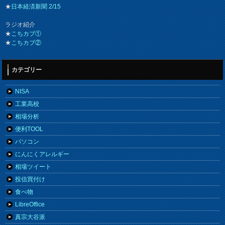
★
日本経済新聞 2/15
ラジオ紹介
★
こちカブ①
★
こちカブ②
カテゴリー
NISA
工業高校
相場分析
便利TOOL
パソコン
にんにくアレルギー
相場ツイート
投信買付け
食べ物
LibreOffice
真宗大谷派