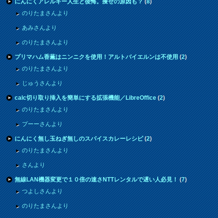
にんにくアレルギー人生と後悔。痩せの原因も？
(
8
)
のりたまさんより
あみさんより
のりたまさんより
プリマハム香薫はニンニクを使用！アルトバイエルンは不使用
(
2
)
のりたまさんより
じゅうさんより
calc切り取り挿入を簡単にする拡張機能／LibreOffice
(
2
)
のりたまさんより
プーーさんより
にんにく無し玉ねぎ無しのスパイスカレーレシピ
(
2
)
のりたまさんより
さんより
無線LAN機器変更で１０倍の速さNTTレンタルで遅い人必見！
(
7
)
つよしさんより
のりたまさんより