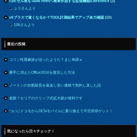
calcセル表をTable Htmlへ簡単作成する拡張機能/Libreoffice
(
3
)
ふうさんより
v6プラスで速くなるか？TOOL計測結果でアップ余力確認
(
10
)
106さんより
最近の投稿
コリン性蕁麻疹が治ったようだ？まじ奇跡ｗ
勝手に消えたOffice2016を復活した方法
ノートンの自動延長を返金し安い価格で契約し直した話
老眼？セリアのクリップ式拡大鏡が便利です
ついにドコモからOCNモバイルに乗り換えて不労所得ゲット！
気になったら日々チェック！