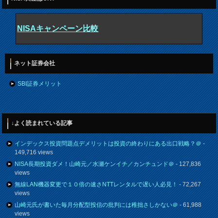
NISAキャンペーン比較
ネット証券会社
SBI証券メリット
↓よく読まれている記事
インデックス投資問題点デメリットは投資の終わりにある出口戦略？＠
-
149,716 views
NISA長期投資ダメ！山崎元／水瀬ケンイチ／カンチュンド＠
- 127,836
views
無線LAN機器変更で１０倍の速さNTTレンタルで遅い人必見！
- 72,267
views
山崎元氏が書いた毎月分配型投信の批判には稚拙さしかない＠
- 61,988
views