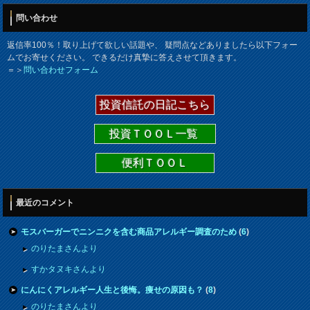
問い合わせ
返信率100％！取り上げて欲しい話題や、 疑問点などありましたら以下フォー
ムでお寄せください。 できるだけ真摯に答えさせて頂きます。
＝＞
問い合わせフォーム
投資信託の日記こちら
投資ＴＯＯＬ一覧
便利ＴＯＯＬ
最近のコメント
モスバーガーでニンニクを含む商品アレルギー調査のため
(
6
)
のりたまさんより
すかタヌキさんより
にんにくアレルギー人生と後悔。痩せの原因も？
(
8
)
のりたまさんより