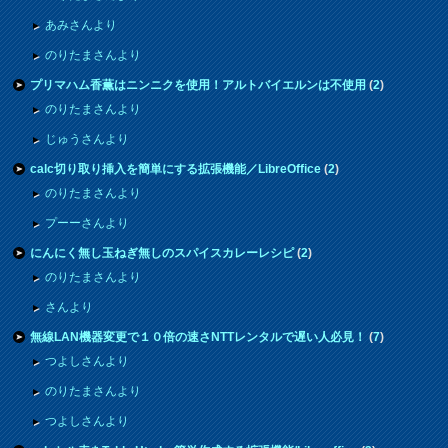
あみさんより
のりたまさんより
プリマハム香薫はニンニクを使用！アルトバイエルンは不使用
(
2
)
のりたまさんより
じゅうさんより
calc切り取り挿入を簡単にする拡張機能／LibreOffice
(
2
)
のりたまさんより
プーーさんより
にんにく無し玉ねぎ無しのスパイスカレーレシピ
(
2
)
のりたまさんより
さんより
無線LAN機器変更で１０倍の速さNTTレンタルで遅い人必見！
(
7
)
つよしさんより
のりたまさんより
つよしさんより