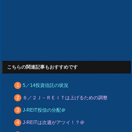
こちらの関連記事もおすすめです
5／14投資信託の状況
６／２Ｊ－ＲＥＩＴは上げるための調整
J-REIT投信の分配＠
J-REITは次週がアツイ！？＠