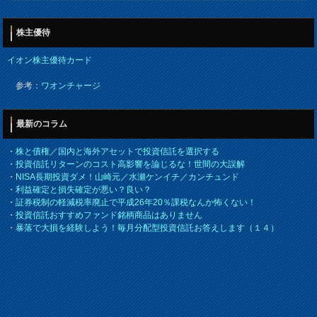
株主優待
イオン株主優待カード
参考：
ワオンチャージ
最新のコラム
・
株と債権／国内と海外アセットで投資信託を選択する
・
投資信託リターンのコスト高影響を論じるな！世間の大誤解
・
NISA長期投資ダメ！山崎元／水瀬ケンイチ／カンチュンド
・
利益確定と損失確定が悪い？良い？
・
証券税制の軽減税率廃止で平成26年20％課税なんか怖くない！
・
投資信託おすすめファンド銘柄商品はありません
・
暴落で大損を経験しよう！毎月分配型投資信託お答えします（１４）