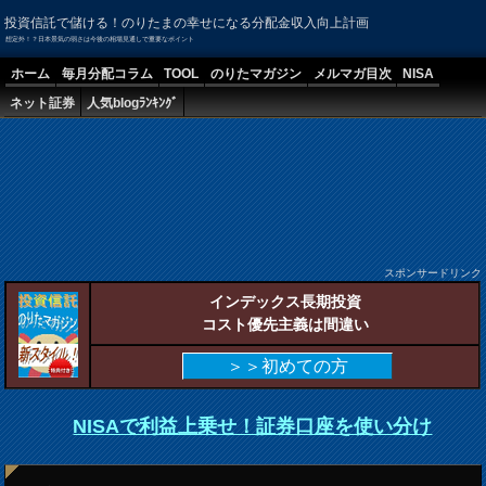
投資信託で儲ける！のりたまの幸せになる分配金収入向上計画
想定外！？日本景気の弱さは今後の相場見通しで重要なポイント
ホーム
毎月分配コラム
TOOL
のりたマガジン
メルマガ目次
NISA
ネット証券
人気blogﾗﾝｷﾝｸﾞ
スポンサードリンク
インデックス長期投資
コスト優先主義は間違い
＞＞初めての方
NISAで利益上乗せ！証券口座を使い分け