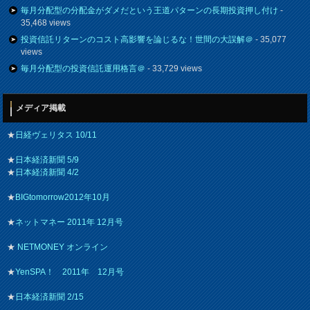
毎月分配型の分配金がダメだという王道パターンの長期投資押し付け
-
35,468 views
投資信託リターンのコスト高影響を論じるな！世間の大誤解＠
- 35,077
views
毎月分配型の投資信託運用格言＠
- 33,729 views
メディア掲載
★
日経ヴェリタス 10/11
★
日本経済新聞 5/9
★
日本経済新聞 4/2
★
BIGtomorrow2012年10月
★
ネットマネー 2011年 12月号
★
NETMONEY オンライン
★
YenSPA！ 2011年 12月号
★
日本経済新聞 2/15