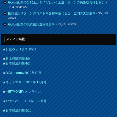
毎月分配型の分配金がダメだという王道パターンの長期投資押し付け
-
35,478 views
投資信託リターンのコスト高影響を論じるな！世間の大誤解＠
- 35,099
views
毎月分配型の投資信託運用格言＠
- 33,748 views
メディア掲載
★
日経ヴェリタス 10/11
★
日本経済新聞 5/9
★
日本経済新聞 4/2
★
BIGtomorrow2012年10月
★
ネットマネー 2011年 12月号
★
NETMONEY オンライン
★
YenSPA！ 2011年 12月号
★
日本経済新聞 2/15