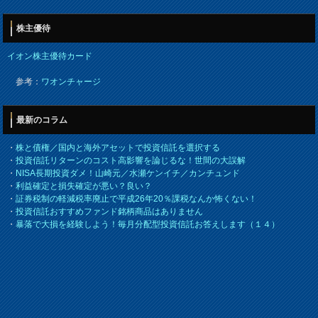
株主優待
イオン株主優待カード
参考：
ワオンチャージ
最新のコラム
・
株と債権／国内と海外アセットで投資信託を選択する
・
投資信託リターンのコスト高影響を論じるな！世間の大誤解
・
NISA長期投資ダメ！山崎元／水瀬ケンイチ／カンチュンド
・
利益確定と損失確定が悪い？良い？
・
証券税制の軽減税率廃止で平成26年20％課税なんか怖くない！
・
投資信託おすすめファンド銘柄商品はありません
・
暴落で大損を経験しよう！毎月分配型投資信託お答えします（１４）