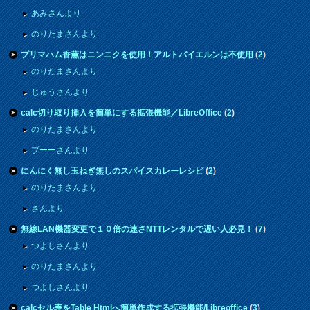
あみさんより
のりたまさんより
プリマハム香薫はニンニクを使用！アルトバイエルンは不使用
(
2
)
のりたまさんより
じゅうさんより
calc切り取り挿入を簡単にする拡張機能／LibreOffice
(
2
)
のりたまさんより
プーーさんより
にんにく無し玉ねぎ無しのスパイスカレーレシピ
(
2
)
のりたまさんより
さんより
無線LAN機器変更で１０倍の速さNTTレンタルで遅い人必見！
(
7
)
つよしさんより
のりたまさんより
つよしさんより
calcセル表をTable Htmlへ簡単作成する拡張機能/Libreoffice
(
3
)