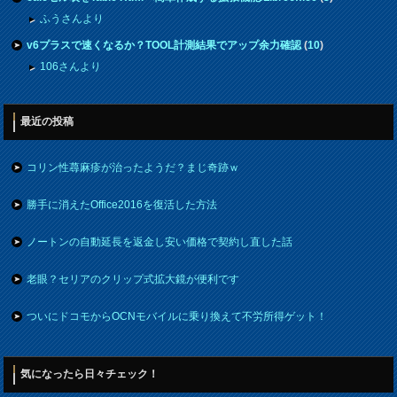
ふうさんより
v6プラスで速くなるか？TOOL計測結果でアップ余力確認
(
10
)
106さんより
最近の投稿
コリン性蕁麻疹が治ったようだ？まじ奇跡ｗ
勝手に消えたOffice2016を復活した方法
ノートンの自動延長を返金し安い価格で契約し直した話
老眼？セリアのクリップ式拡大鏡が便利です
ついにドコモからOCNモバイルに乗り換えて不労所得ゲット！
気になったら日々チェック！