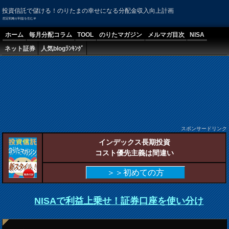
投資信託で儲ける！のりたまの幸せになる分配金収入向上計画
想定戦略が利益を生む＠
ホーム
毎月分配コラム
TOOL
のりたマガジン
メルマガ目次
NISA
ネット証券
人気blogﾗﾝｷﾝｸﾞ
スポンサードリンク
インデックス長期投資
コスト優先主義は間違い
＞＞初めての方
NISAで利益上乗せ！証券口座を使い分け