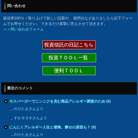
問い合わせ
返信率100％！取り上げて欲しい話題や、 疑問点などありましたら以下フォー
ムでお寄せください。 できるだけ真摯に答えさせて頂きます。
＝＞
問い合わせフォーム
投資信託の日記こちら
投資ＴＯＯＬ一覧
便利ＴＯＯＬ
最近のコメント
モスバーガーでニンニクを含む商品アレルギー調査のため
(
6
)
のりたまさんより
すかタヌキさんより
にんにくアレルギー人生と後悔。痩せの原因も？
(
8
)
のりたまさんより