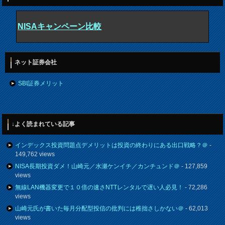
NISAキャンペーン比較
ネット証券会社
SBI証券メリット
↓よく読まれている記事
インデックス投資問題点デメリットは投資の終わりにある出口戦略？＠
-
149,762 views
NISA長期投資ダメ！山崎元／水瀬ケンイチ／カンチュンド＠
- 127,859
views
無線LAN機器変更で１０倍の速さNTTレンタルで遅い人必見！
- 72,286
views
山崎元氏が書いた毎月分配型投信の批判には稚拙さしかない＠
- 62,013
views