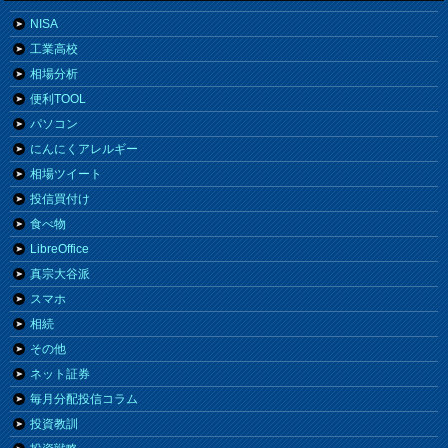
NISA
工業高校
相場分析
便利TOOL
パソコン
にんにくアレルギー
相場ツイート
投信買付け
食べ物
LibreOffice
真宗大谷派
スマホ
相続
その他
ネット証券
毎月分配投信コラム
投資教訓