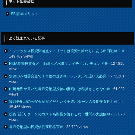
ネット証券会社
SBI証券メリット
↓よく読まれている記事
インデックス投資問題点デメリットは投資の終わりにある出口戦略？＠
-
149,709 views
NISA長期投資ダメ！山崎元／水瀬ケンイチ／カンチュンド＠
- 127,815
views
無線LAN機器変更で１０倍の速さNTTレンタルで遅い人必見！
- 72,261
views
山崎元氏が書いた毎月分配型投信の批判には稚拙さしかない＠
- 61,982
views
毎月分配型の分配金がダメだという王道パターンの長期投資押し付け
-
35,466 views
投資信託リターンのコスト高影響を論じるな！世間の大誤解＠
- 35,073
views
毎月分配型の投資信託運用格言＠
- 33,729 views