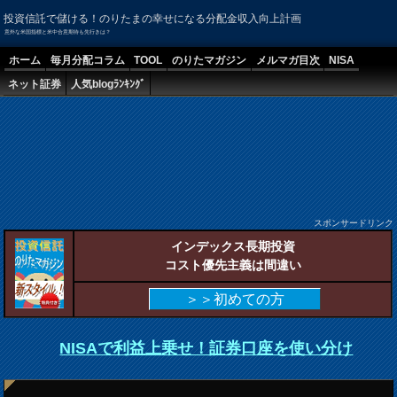
投資信託で儲ける！のりたまの幸せになる分配金収入向上計画
意外な米国指標と米中合意期待も先行きは？
ホーム
毎月分配コラム
TOOL
のりたマガジン
メルマガ目次
NISA
ネット証券
人気blogﾗﾝｷﾝｸﾞ
スポンサードリンク
インデックス長期投資
コスト優先主義は間違い
＞＞初めての方
NISAで利益上乗せ！証券口座を使い分け