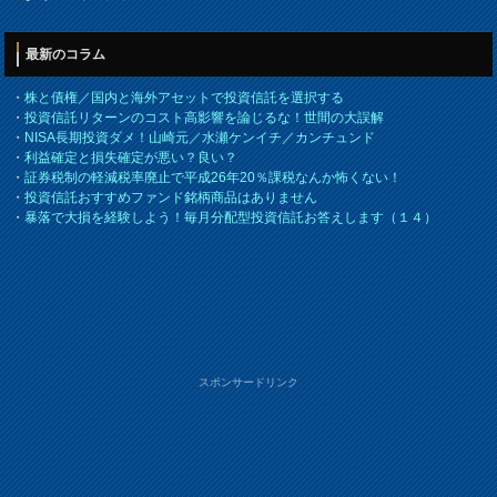
最新のコラム
・
株と債権／国内と海外アセットで投資信託を選択する
・
投資信託リターンのコスト高影響を論じるな！世間の大誤解
・
NISA長期投資ダメ！山崎元／水瀬ケンイチ／カンチュンド
・
利益確定と損失確定が悪い？良い？
・
証券税制の軽減税率廃止で平成26年20％課税なんか怖くない！
・
投資信託おすすめファンド銘柄商品はありません
・
暴落で大損を経験しよう！毎月分配型投資信託お答えします（１４）
スポンサードリンク