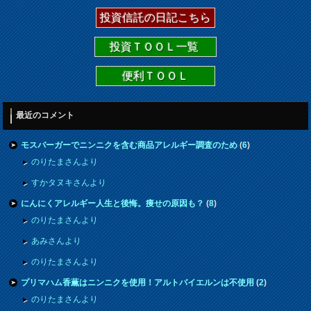
投資信託の日記こちら
投資ＴＯＯＬ一覧
便利ＴＯＯＬ
最近のコメント
モスバーガーでニンニクを含む商品アレルギー調査のため
(
6
)
のりたまさんより
すかタヌキさんより
にんにくアレルギー人生と後悔。痩せの原因も？
(
8
)
のりたまさんより
あみさんより
のりたまさんより
プリマハム香薫はニンニクを使用！アルトバイエルンは不使用
(
2
)
のりたまさんより