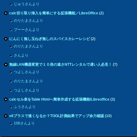
じゅうさんより
calc切り取り挿入を簡単にする拡張機能／LibreOffice
(
2
)
のりたまさんより
プーーさんより
にんにく無し玉ねぎ無しのスパイスカレーレシピ
(
2
)
のりたまさんより
さんより
無線LAN機器変更で１０倍の速さNTTレンタルで遅い人必見！
(
7
)
つよしさんより
のりたまさんより
つよしさんより
calcセル表をTable Htmlへ簡単作成する拡張機能/Libreoffice
(
3
)
ふうさんより
v6プラスで速くなるか？TOOL計測結果でアップ余力確認
(
10
)
106さんより