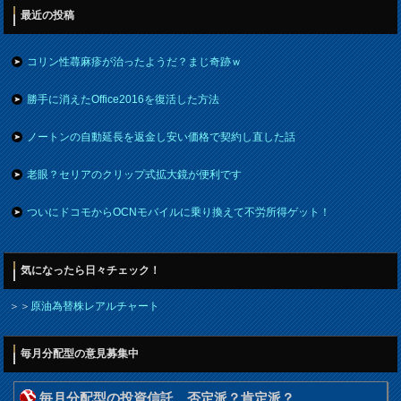
最近の投稿
コリン性蕁麻疹が治ったようだ？まじ奇跡ｗ
勝手に消えたOffice2016を復活した方法
ノートンの自動延長を返金し安い価格で契約し直した話
老眼？セリアのクリップ式拡大鏡が便利です
ついにドコモからOCNモバイルに乗り換えて不労所得ゲット！
気になったら日々チェック！
＞＞
原油為替株レアルチャート
毎月分配型の意見募集中
毎月分配型の投資信託 否定派？肯定派？