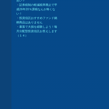
良い？
・
証券税制の軽減税率廃止で平
成26年20％課税なんか怖くな
い！
・
投資信託おすすめファンド銘
柄商品はありません
・
暴落で大損を経験しよう！毎
月分配型投資信託お答えします
（１４）