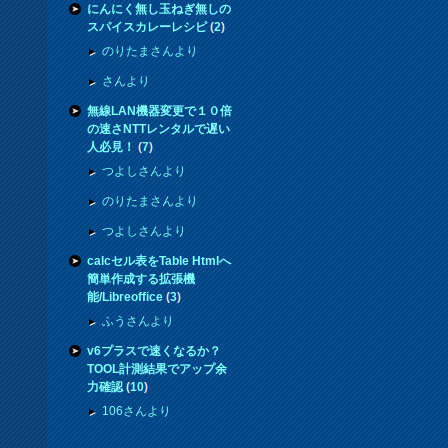
にんにく無し玉ねぎ無しの
スパイスカレーレシピ
(
2
)
のりたまさんより
さんより
無線LAN機器変更で１０倍
の速さNTTレンタルで遅い
人必見！
(
7
)
つよしさんより
のりたまさんより
つよしさんより
calcセル表をTable Htmlへ
簡単作成する拡張機
能/Libreoffice
(
3
)
ふうさんより
v6プラスで速くなるか？
TOOL計測結果でアップ余
力確認
(
10
)
106さんより