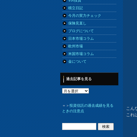
VIX投資
積立日記
今月の実力チェック
保険見直し
ブログについて
日本市場コラム
欧州市場
米国市場コラム
金について
過去記事を見る
＝＞
投資信託の過去成績を見る
こん
ときの注意点
これ