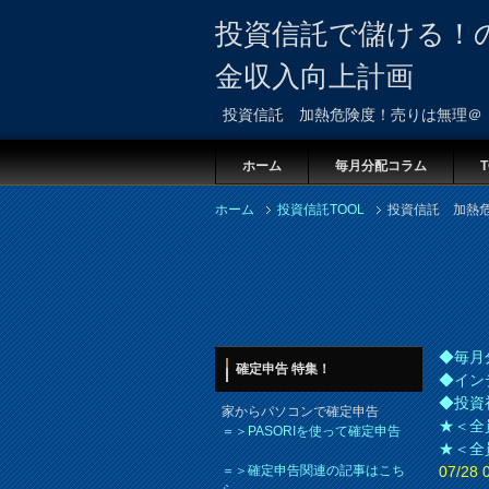
投資信託で儲ける！
金収入向上計画
投資信託 加熱危険度！売りは無理＠
ホーム
毎月分配コラム
T
ホーム
投資信託TOOL
投資信託 加熱
◆毎月
確定申告 特集！
◆イン
◆投資
家からパソコンで確定申告
★＜全
＝＞PASORIを使って確定申告
★＜全
＝＞確定申告関連の記事はこち
07/2