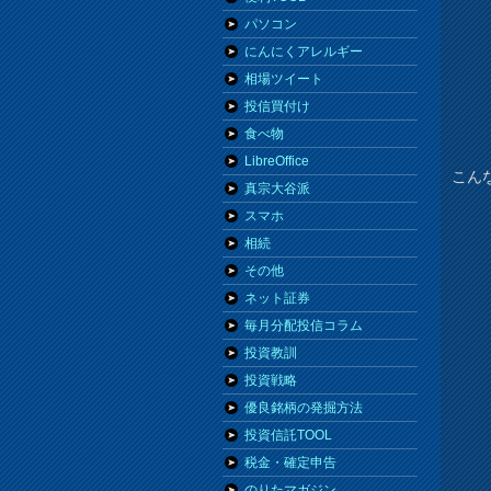
パソコン
にんにくアレルギー
相場ツイート
投信買付け
食べ物
LibreOffice
こん
真宗大谷派
スマホ
相続
その他
ネット証券
毎月分配投信コラム
投資教訓
投資戦略
優良銘柄の発掘方法
投資信託TOOL
税金・確定申告
のりたマガジン