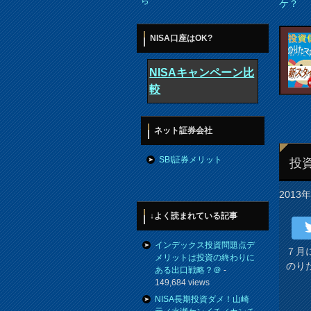
ら
ケ？
NISA口座はOK?
NISAキャンペーン比
較
ネット証券会社
SBI証券メリット
投
2013
↓よく読まれている記事
インデックス投資問題点デ
７月
メリットは投資の終わりに
のり
ある出口戦略？＠
-
149,684 views
NISA長期投資ダメ！山崎