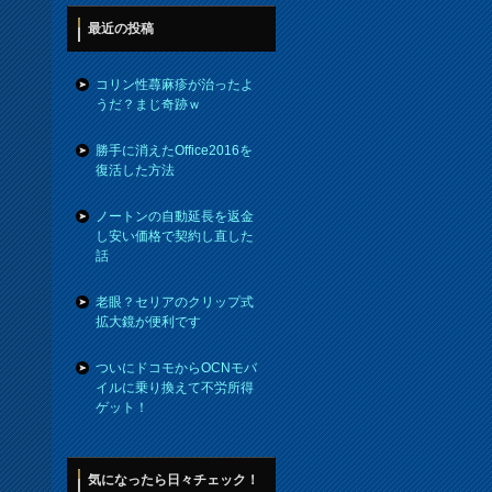
最近の投稿
コリン性蕁麻疹が治ったよ
うだ？まじ奇跡ｗ
勝手に消えたOffice2016を
復活した方法
ノートンの自動延長を返金
し安い価格で契約し直した
話
老眼？セリアのクリップ式
拡大鏡が便利です
ついにドコモからOCNモバ
イルに乗り換えて不労所得
ゲット！
気になったら日々チェック！