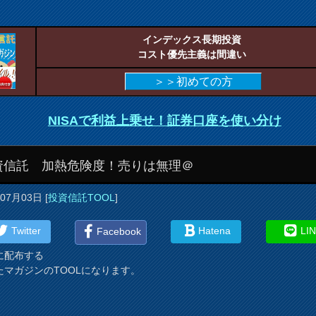
インデックス長期投資
コスト優先主義は間違い
＞＞初めての方
NISAで利益上乗せ！証券口座を使い分け
資信託 加熱危険度！売りは無理＠
年07月03日
[
投資信託TOOL
]
Twitter
Hatena
LI
Facebook
に配布する
たマガジンのTOOLになります。