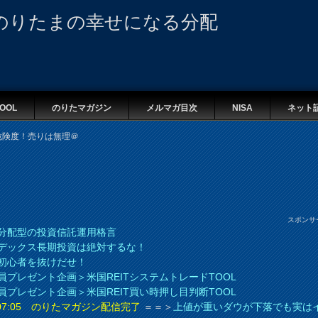
のりたまの幸せになる分配
OOL
のりたマガジン
メルマガ目次
NISA
ネット
危険度！売りは無理＠
スポンサ
分配型の投資信託運用格言
デックス長期投資は絶対するな！
初心者を抜けだせ！
員プレゼント企画＞米国REITシステムトレードTOOL
員プレゼント企画＞米国REIT買い時押し目判断TOOL
8 07:05 のりたマガジン配信完了
＝＝＞
上値が重いダウが下落でも実は