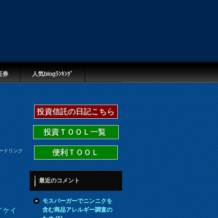
証券
人気blogﾗﾝｷﾝｸﾞ
投資信託の日記こちら
投資ＴＯＯＬ一覧
ードリンク
便利ＴＯＯＬ
最近のコメント
モスバーガーでニンニクを
含む商品アレルギー調査の
イケイ