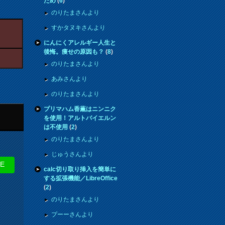
ため
(
6
)
のりたまさんより
すかタヌキさんより
にんにくアレルギー人生と
後悔。痩せの原因も？
(
8
)
のりたまさんより
あみさんより
のりたまさんより
プリマハム香薫はニンニク
を使用！アルトバイエルン
は不使用
(
2
)
のりたまさんより
じゅうさんより
NE
calc切り取り挿入を簡単に
する拡張機能／LibreOffice
(
2
)
のりたまさんより
プーーさんより