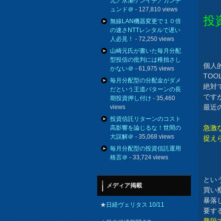
元／水瀬ケンイチ／カンチ
ュンド＠
- 127,810 views
投
無線LAN機器変更で１０倍
の速さNTTレンタルで遅い
人必見！
- 72,250 views
山崎元氏が書いた毎月分配
型投信の批判には稚拙さし
個人
かない＠
- 61,975 views
TO
毎月分配型の分配金がダメ
絶対
だという王道パターンの長
です
期投資押し付け
- 35,460
最近
views
投資信託リターンのコスト
急激
高影響を論じるな！世間の
大誤解＠
- 35,068 views
捉え
毎月分配型の投資信託運用
格言＠
- 33,724 views
とい
メディア掲載
買い
暴落
★
日経ヴェリタス 10/11
要す
普段