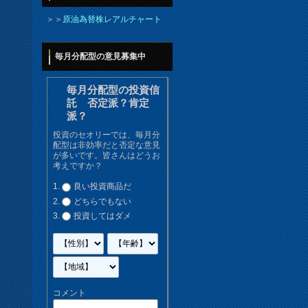
＞＞
原油為替株レアルチャート
毎月分配型の意見募集中
毎月分配型の投資信
託 否定派？肯定
派？
投資のセオリーでは、毎月分
配型は非効率だと否定な意見
が多いです。皆さんはどうお
考えですか？
良い投資商品だ
どちらでもない
投資してはダメ
コメント