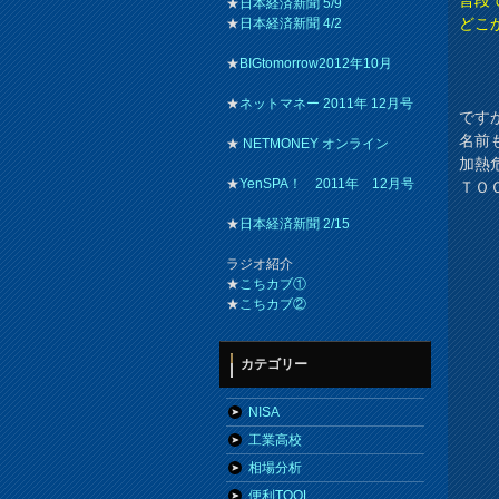
★
日本経済新聞 5/9
どこ
★
日本経済新聞 4/2
★
BIGtomorrow2012年10月
★
ネットマネー 2011年 12月号
です
名前
★
NETMONEY オンライン
加熱
★
YenSPA！ 2011年 12月号
ＴＯ
★
日本経済新聞 2/15
ラジオ紹介
★
こちカブ①
★
こちカブ②
カテゴリー
NISA
工業高校
相場分析
便利TOOL