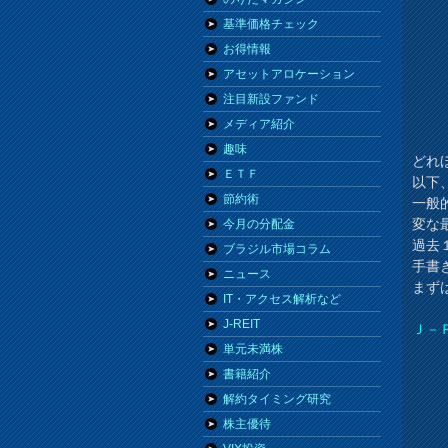
基準価格チェック
お得情報
アセットアロケーション
注目新設ファンド
メディア紹介
趣味
どれ
ＥＴＦ
以下
節約術
一般
変な
今月の分配金
過去
ブラジル市場コラム
手書
ニュース
まず
IT・アクセス解析など
J-REIT
Ｊ－
単元未満株
書籍紹介
解約タイミング研究
株主優待