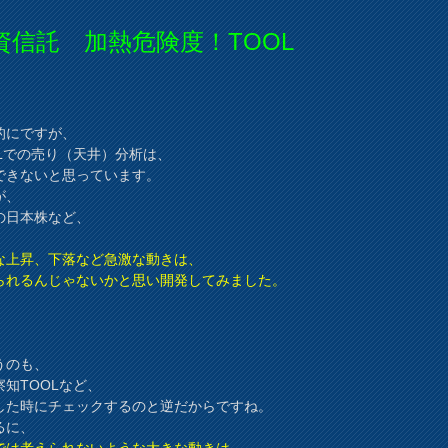
資信託 加熱危険度！TOOL
的にですが、
OLでの売り（天井）分析は、
できないと思っています。
が、
の日本株など、
な上昇、下落など急激な動きは、
られるんじゃないかと思い開発してみました。
うのも、
察知TOOLなど、
した時にチェックするのと逆だからですね。
るに、
では考えられないような大きな動きは、