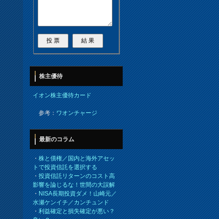
株主優待
イオン株主優待カード
参考：
ワオンチャージ
最新のコラム
・
株と債権／国内と海外アセッ
トで投資信託を選択する
・
投資信託リターンのコスト高
影響を論じるな！世間の大誤解
・
NISA長期投資ダメ！山崎元／
水瀬ケンイチ／カンチュンド
・
利益確定と損失確定が悪い？