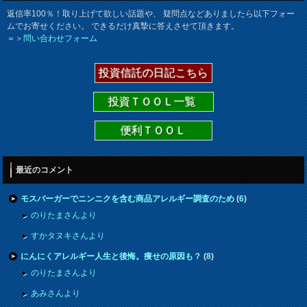
返信率100％！取り上げて欲しい話題や、 疑問点などありましたら以下フォー
ムでお寄せください。 できるだけ真摯に答えさせて頂きます。
＝＞
問い合わせフォーム
投資信託の日記こちら
投資ＴＯＯＬ一覧
便利ＴＯＯＬ
最近のコメント
モスバーガーでニンニクを含む商品アレルギー調査のため
(
6
)
のりたまさんより
すかタヌキさんより
にんにくアレルギー人生と後悔。痩せの原因も？
(
8
)
のりたまさんより
あみさんより