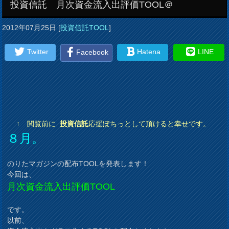
投資信託 月次資金流入出評価TOOL＠
2012年07月25日
[
投資信託TOOL
]
Twitter
Hatena
LINE
Facebook
↑ 閲覧前に
投資信託
応援ぽちっとして頂けると幸せです。
８月。
のりたマガジンの配布TOOLを発表します！
今回は、
月次資金流入出評価TOOL
です。
以前、