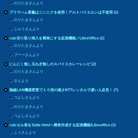
のりたまさんより
プリマハム香薫はニンニクを使用！アルトバイエルンは不使用
(
2
)
のりたまさんより
じゅうさんより
calc切り取り挿入を簡単にする拡張機能／LibreOffice
(
2
)
のりたまさんより
プーーさんより
にんにく無し玉ねぎ無しのスパイスカレーレシピ
(
2
)
のりたまさんより
さんより
無線LAN機器変更で１０倍の速さNTTレンタルで遅い人必見！
(
7
)
つよしさんより
のりたまさんより
つよしさんより
calcセル表をTable Htmlへ簡単作成する拡張機能/Libreoffice
(
3
)
ふうさんより