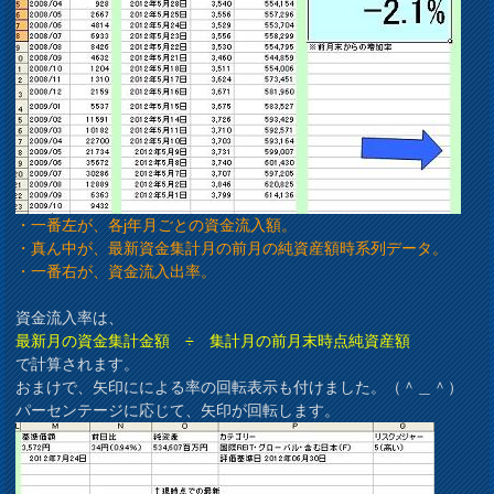
・一番左が、各j年月ごとの資金流入額。
・真ん中が、最新資金集計月の前月の純資産額時系列データ。
・一番右が、資金流入出率。
資金流入率は、
最新月の資金集計金額 ÷ 集計月の前月末時点純資産額
で計算されます。
おまけで、矢印にによる率の回転表示も付けました。（＾＿＾）
パーセンテージに応じて、矢印が回転します。