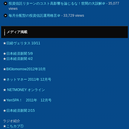
投資信託リターンのコスト高影響を論じるな！世間の大誤解＠
- 35,077
views
毎月分配型の投資信託運用格言＠
- 33,729 views
メディア掲載
★
日経ヴェリタス 10/11
★
日本経済新聞 5/9
★
日本経済新聞 4/2
★
BIGtomorrow2012年10月
★
ネットマネー 2011年 12月号
★
NETMONEY オンライン
★
YenSPA！ 2011年 12月号
★
日本経済新聞 2/15
ラジオ紹介
★
こちカブ①