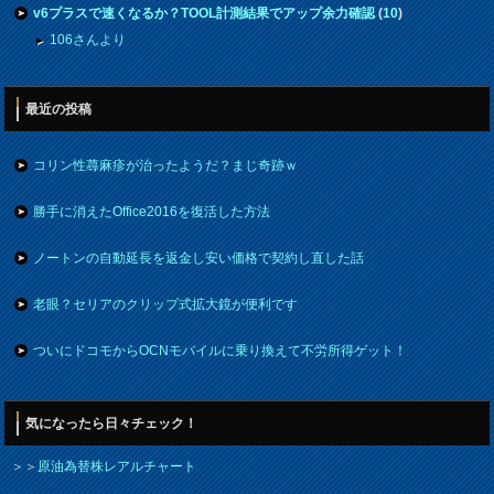
v6プラスで速くなるか？TOOL計測結果でアップ余力確認
(
10
)
106さんより
最近の投稿
コリン性蕁麻疹が治ったようだ？まじ奇跡ｗ
勝手に消えたOffice2016を復活した方法
ノートンの自動延長を返金し安い価格で契約し直した話
老眼？セリアのクリップ式拡大鏡が便利です
ついにドコモからOCNモバイルに乗り換えて不労所得ゲット！
気になったら日々チェック！
＞＞
原油為替株レアルチャート