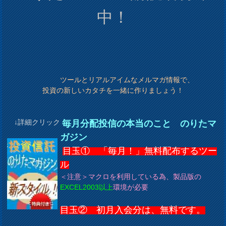
中！
ツールとリアルアイムなメルマガ情報で、
投資の新しいカタチを一緒に作りましょう！
↓詳細クリック
毎月分配投信の本当のこと のりたマ
ガジン
目玉① 「毎月！」無料配布するツー
ル
＜注意＞マクロを利用している為、製品版の
EXCEL2003以上
環境が必要
目玉② 初月入会分は、無料です。