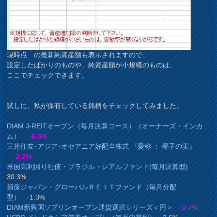
現時点 の最新純資産額も表示されますので、
設定したばかりのものや、純資産額が小規模のものは、
ここでチェックできます。
試しに、私が保有している銘柄をチェックしてみました。
DIAM J-REITオープン（毎月決算コース）（オーナーズ・インカ
ム）
-6.6%
三井住友･アジア･オセアニア好配当株式 『愛称 ： 椰子の実』
-2.2%
米国高利回り社債・ブラジル・レアルファンド(毎月決算型)
30.3%
損保ジャパン・グローバルＲＥＩＴファンド（毎月分配
型）
-1.3%
DIAM新興国ソブリンオープン通貨選択シリーズ＜円＞
-0.7%