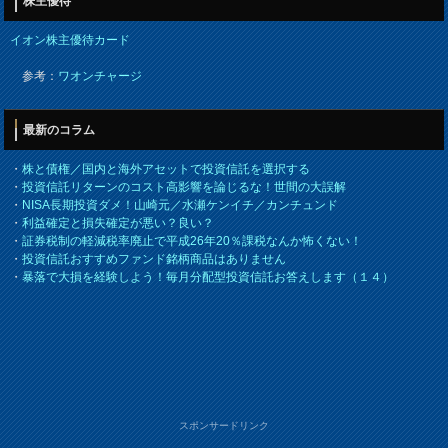
株主優待
イオン株主優待カード
参考：
ワオンチャージ
最新のコラム
・
株と債権／国内と海外アセットで投資信託を選択する
・
投資信託リターンのコスト高影響を論じるな！世間の大誤解
・
NISA長期投資ダメ！山崎元／水瀬ケンイチ／カンチュンド
・
利益確定と損失確定が悪い？良い？
・
証券税制の軽減税率廃止で平成26年20％課税なんか怖くない！
・
投資信託おすすめファンド銘柄商品はありません
・
暴落で大損を経験しよう！毎月分配型投資信託お答えします（１４）
スポンサードリンク