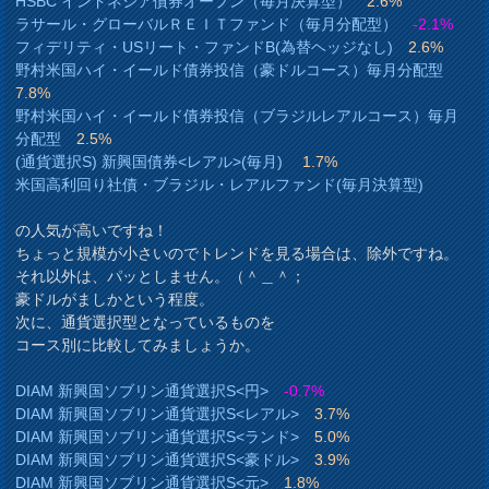
HSBC インドネシア債券オープン（毎月決算型）
2.6%
ラサール・グローバルＲＥＩＴファンド（毎月分配型）
-2.1%
フィデリティ・USリート・ファンドB(為替ヘッジなし)
2.6%
野村米国ハイ・イールド債券投信（豪ドルコース）毎月分配型
7.8%
野村米国ハイ・イールド債券投信（ブラジルレアルコース）毎月
分配型
2.5%
(通貨選択S) 新興国債券<レアル>(毎月)
1.7%
米国高利回り社債・ブラジル・レアルファンド(毎月決算型)
の人気が高いですね！
ちょっと規模が小さいのでトレンドを見る場合は、除外ですね。
それ以外は、パッとしません。（＾＿＾；
豪ドルがましかという程度。
次に、通貨選択型となっているものを
コース別に比較してみましょうか。
DIAM 新興国ソブリン通貨選択S<円>
-0.7%
DIAM 新興国ソブリン通貨選択S<レアル>
3.7%
DIAM 新興国ソブリン通貨選択S<ランド>
5.0%
DIAM 新興国ソブリン通貨選択S<豪ドル>
3.9%
DIAM 新興国ソブリン通貨選択S<元>
1.8%