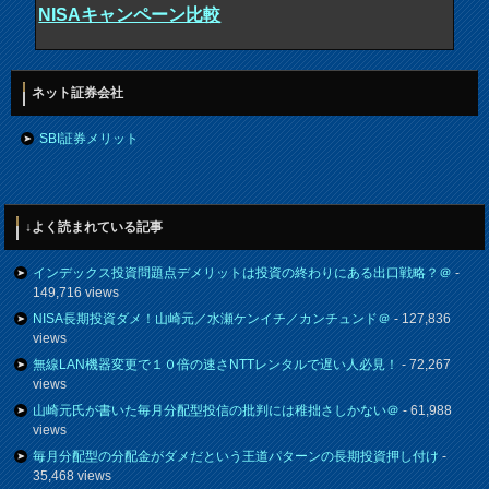
NISAキャンペーン比較
ネット証券会社
SBI証券メリット
↓よく読まれている記事
インデックス投資問題点デメリットは投資の終わりにある出口戦略？＠
-
149,716 views
NISA長期投資ダメ！山崎元／水瀬ケンイチ／カンチュンド＠
- 127,836
views
無線LAN機器変更で１０倍の速さNTTレンタルで遅い人必見！
- 72,267
views
山崎元氏が書いた毎月分配型投信の批判には稚拙さしかない＠
- 61,988
views
毎月分配型の分配金がダメだという王道パターンの長期投資押し付け
-
35,468 views