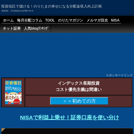
投資信託で儲ける！のりたまの幸せになる分配金収入向上計画
投資信託 月次資金流入出評価TOOL＠
ホーム
毎月分配コラム
TOOL
のりたマガジン
メルマガ目次
NISA
ネット証券
人気blogﾗﾝｷﾝｸﾞ
スポンサードリンク
インデックス長期投資
コスト優先主義は間違い
＞＞初めての方
NISAで利益上乗せ！証券口座を使い分け