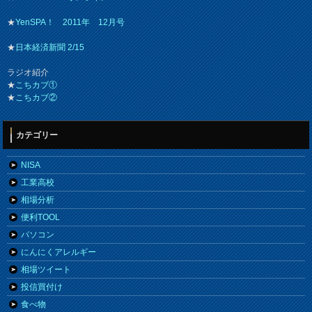
★
YenSPA！ 2011年 12月号
★
日本経済新聞 2/15
ラジオ紹介
★
こちカブ①
★
こちカブ②
カテゴリー
NISA
工業高校
相場分析
便利TOOL
パソコン
にんにくアレルギー
相場ツイート
投信買付け
食べ物