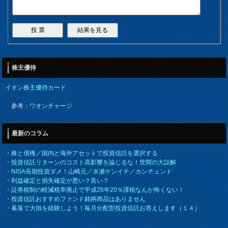
株主優待
イオン株主優待カード
参考：
ワオンチャージ
最新のコラム
・
株と債権／国内と海外アセットで投資信託を選択する
・
投資信託リターンのコスト高影響を論じるな！世間の大誤解
・
NISA長期投資ダメ！山崎元／水瀬ケンイチ／カンチュンド
・
利益確定と損失確定が悪い？良い？
・
証券税制の軽減税率廃止で平成26年20％課税なんか怖くない！
・
投資信託おすすめファンド銘柄商品はありません
・
暴落で大損を経験しよう！毎月分配型投資信託お答えします（１４）