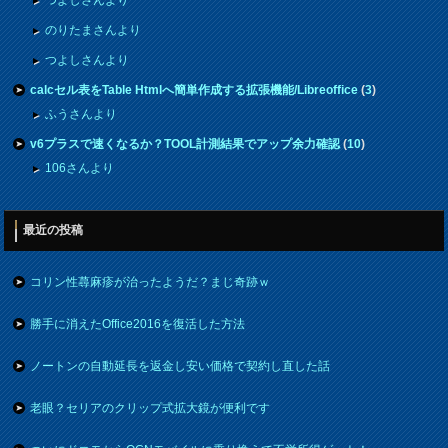
のりたまさんより
つよしさんより
calcセル表をTable Htmlへ簡単作成する拡張機能/Libreoffice
(
3
)
ふうさんより
v6プラスで速くなるか？TOOL計測結果でアップ余力確認
(
10
)
106さんより
最近の投稿
コリン性蕁麻疹が治ったようだ？まじ奇跡ｗ
勝手に消えたOffice2016を復活した方法
ノートンの自動延長を返金し安い価格で契約し直した話
老眼？セリアのクリップ式拡大鏡が便利です