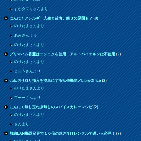
すかタヌキさんより
にんにくアレルギー人生と後悔。痩せの原因も？
(
8
)
のりたまさんより
あみさんより
のりたまさんより
プリマハム香薫はニンニクを使用！アルトバイエルンは不使用
(
2
)
のりたまさんより
じゅうさんより
calc切り取り挿入を簡単にする拡張機能／LibreOffice
(
2
)
のりたまさんより
プーーさんより
にんにく無し玉ねぎ無しのスパイスカレーレシピ
(
2
)
のりたまさんより
さんより
無線LAN機器変更で１０倍の速さNTTレンタルで遅い人必見！
(
7
)
つよしさんより