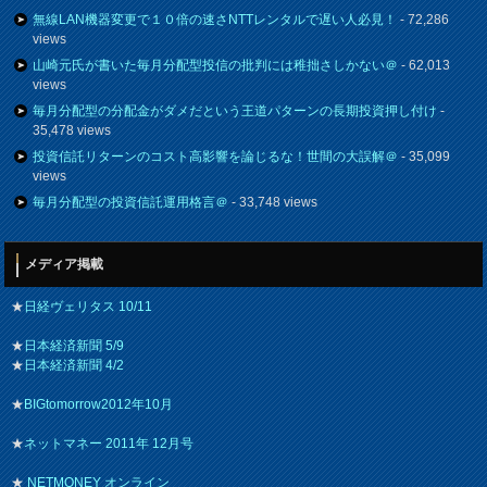
無線LAN機器変更で１０倍の速さNTTレンタルで遅い人必見！
- 72,286
views
山崎元氏が書いた毎月分配型投信の批判には稚拙さしかない＠
- 62,013
views
毎月分配型の分配金がダメだという王道パターンの長期投資押し付け
-
35,478 views
投資信託リターンのコスト高影響を論じるな！世間の大誤解＠
- 35,099
views
毎月分配型の投資信託運用格言＠
- 33,748 views
メディア掲載
★
日経ヴェリタス 10/11
★
日本経済新聞 5/9
★
日本経済新聞 4/2
★
BIGtomorrow2012年10月
★
ネットマネー 2011年 12月号
★
NETMONEY オンライン