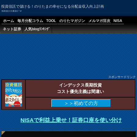
投資信託で儲ける！のりたまの幸せになる分配金収入向上計画
投資信託の大量流出？＠
ホーム
毎月分配コラム
TOOL
のりたマガジン
メルマガ目次
NISA
ネット証券
人気blogﾗﾝｷﾝｸﾞ
スポンサードリンク
インデックス長期投資
コスト優先主義は間違い
＞＞初めての方
NISAで利益上乗せ！証券口座を使い分け