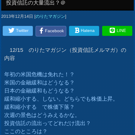
投資信託の大量流出？＠
2013年12月14日
[
のりたマガジン
]
Twitter
Hatena
LINE
Facebook
12/15 のりたマガジン（投資信託メルマガ）の
内容
年初の米国危機は免れた！？
米国の金融緩和はどうなる？
日本の金融緩和もどうなる？
緩和縮小する、しない。どちらでも株価上昇。
緩和縮小する で株価下落？
次週の景色はどうみえるかな。
投資信託の流出ってどれだけ流出？
ここのところは？