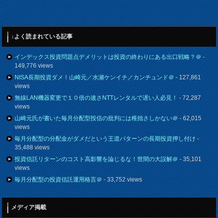
↓よく読まれている記事
インデックス投資問題点デメリットは投資の終わりにある出口戦略？＠
-
149,776 views
NISA長期投資ダメ！山崎元／水瀬ケンイチ／カンチュンド＠
- 127,861
views
無線LAN機器変更で１０倍の速さNTTレンタルで遅い人必見！
- 72,287
views
山崎元氏が書いた毎月分配型投信の批判には稚拙さしかない＠
- 62,015
views
毎月分配型の分配金がダメだという王道パターンの長期投資押し付け
-
35,488 views
投資信託リターンのコスト高影響を論じるな！世間の大誤解＠
- 35,101
views
毎月分配型の投資信託運用格言＠
- 33,752 views
メディア掲載