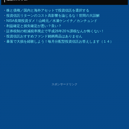
・
株と債権／国内と海外アセットで投資信託を選択する
・
投資信託リターンのコスト高影響を論じるな！世間の大誤解
・
NISA長期投資ダメ！山崎元／水瀬ケンイチ／カンチュンド
・
利益確定と損失確定が悪い？良い？
・
証券税制の軽減税率廃止で平成26年20％課税なんか怖くない！
・
投資信託おすすめファンド銘柄商品はありません
・
暴落で大損を経験しよう！毎月分配型投資信託お答えします（１４）
スポンサードリンク