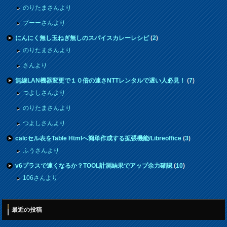
のりたまさんより
プーーさんより
にんにく無し玉ねぎ無しのスパイスカレーレシピ
(
2
)
のりたまさんより
さんより
無線LAN機器変更で１０倍の速さNTTレンタルで遅い人必見！
(
7
)
つよしさんより
のりたまさんより
つよしさんより
calcセル表をTable Htmlへ簡単作成する拡張機能/Libreoffice
(
3
)
ふうさんより
v6プラスで速くなるか？TOOL計測結果でアップ余力確認
(
10
)
106さんより
最近の投稿