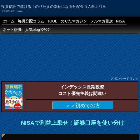
投資信託で儲ける！のりたまの幸せになる分配金収入向上計画
投資信託の状況 12/17＠
ホーム
毎月分配コラム
TOOL
のりたマガジン
メルマガ目次
NISA
ネット証券
人気blogﾗﾝｷﾝｸﾞ
スポンサードリンク
インデックス長期投資
コスト優先主義は間違い
＞＞初めての方
NISAで利益上乗せ！証券口座を使い分け