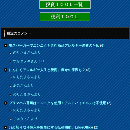
投資ＴＯＯＬ一覧
便利ＴＯＯＬ
最近のコメント
モスバーガーでニンニクを含む商品アレルギー調査のため
(
6
)
のりたまさんより
すかタヌキさんより
にんにくアレルギー人生と後悔。痩せの原因も？
(
8
)
のりたまさんより
あみさんより
のりたまさんより
プリマハム香薫はニンニクを使用！アルトバイエルンは不使用
(
2
)
のりたまさんより
じゅうさんより
calc切り取り挿入を簡単にする拡張機能／LibreOffice
(
2
)