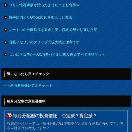
コリン性蕁麻疹が治ったようだ？まじ奇跡ｗ
勝手に消えたOffice2016を復活した方法
ノートンの自動延長を返金し安い価格で契約し直した話
老眼？セリアのクリップ式拡大鏡が便利です
ついにドコモからOCNモバイルに乗り換えて不労所得ゲット！
気になったら日々チェック！
＞＞
原油為替株レアルチャート
毎月分配型の意見募集中
毎月分配型の投資信託 否定派？肯定派？
投資のセオリーでは、毎月分配型は非効率だと否定な意見が多いです。皆
さんはどうお考えですか？