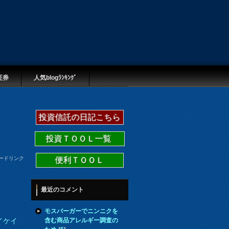
証券
人気blogﾗﾝｷﾝｸﾞ
投資信託の日記こちら
投資ＴＯＯＬ一覧
ードリンク
便利ＴＯＯＬ
最近のコメント
モスバーガーでニンニクを
含む商品アレルギー調査の
イケイ