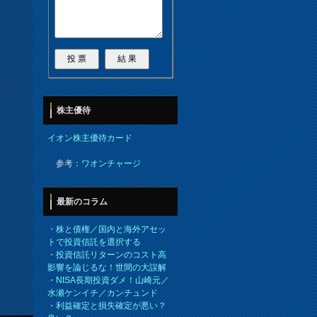
株主優待
イオン株主優待カード
参考：
ワオンチャージ
最新のコラム
・
株と債権／国内と海外アセッ
トで投資信託を選択する
・
投資信託リターンのコスト高
影響を論じるな！世間の大誤解
・
NISA長期投資ダメ！山崎元／
水瀬ケンイチ／カンチュンド
・
利益確定と損失確定が悪い？