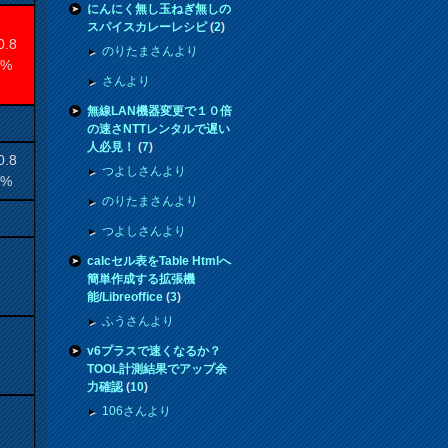
にんにく無し玉ねぎ無しの
スパイスカレーレシピ
(
2
)
0.8
のりたまさんより
6%
さんより
無線LAN機器変更で１０倍
の速さNTTレンタルで遅い
人必見！
(
7
)
0.8
つよしさんより
6%
のりたまさんより
つよしさんより
calcセル表をTable Htmlへ
簡単作成する拡張機
能/Libreoffice
(
3
)
ふうさんより
v6プラスで速くなるか？
TOOL計測結果でアップ余
力確認
(
10
)
106さんより