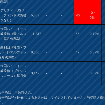
分配型）
デリティ・USリ
-0.4
・ファンドB(為替
5,539
-
-
-22
0%
ジなし)
村米国ハイ・イール
債券投信（豪ドルコ
11,237
-
-
88
0.79%
ス）毎月分配型
国高利回り社債・ブ
ジル・レアルファン
8,360
-
-
47
0.57%
毎月決算型)
村米国ハイ・イール
債券投信（ブラジル
8,142
-
-
6
0.07%
アルコース）毎月分
型
得平均は、手数料込み。
得平均は特別分配による返還分は、マイナスしていません。当初購入価
す。