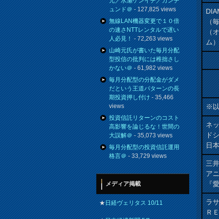
元／水瀬ケンイチ／カンチ
ュンド＠
- 127,825 views
DI
（
無線LAN機器変更で１０倍
の速さNTTレンタルで遅い
（
人必見！
- 72,263 views
ム
山崎元氏が書いた毎月分配
型投信の批判には稚拙さし
かない＠
- 61,982 views
毎月分配型の分配金がダメ
だという王道パターンの長
期投資押し付け
- 35,466
※
views
投資信託リターンのコスト
ネ
高影響を論じるな！世間の
ド
大誤解＠
- 35,073 views
日
毎月分配型の投資信託運用
格言＠
- 33,729 views
三井
ア
『愛
メディア掲載
ラ
★
日経ヴェリタス 10/11
Ｒ