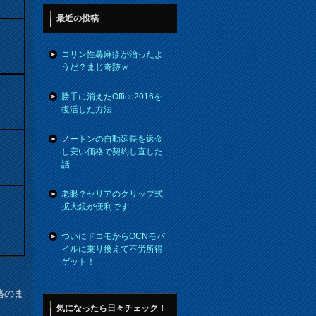
最近の投稿
コリン性蕁麻疹が治ったよ
うだ？まじ奇跡ｗ
勝手に消えたOffice2016を
復活した方法
ノートンの自動延長を返金
し安い価格で契約し直した
話
老眼？セリアのクリップ式
拡大鏡が便利です
ついにドコモからOCNモバ
イルに乗り換えて不労所得
ゲット！
格のま
気になったら日々チェック！