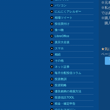
※元
パソコン
※私
にんにくアレルギー
では
※購
相場ツイート
購入
投信買付け
食べ物
LibreOffice
真宗大谷派
スマホ
★気
ペー
相続
その他
ネット証券
毎月分配投信コラム
投資教訓
投資戦略
優良銘柄の発掘方法
投資信託TOOL
税金・確定申告
のりたマガジン