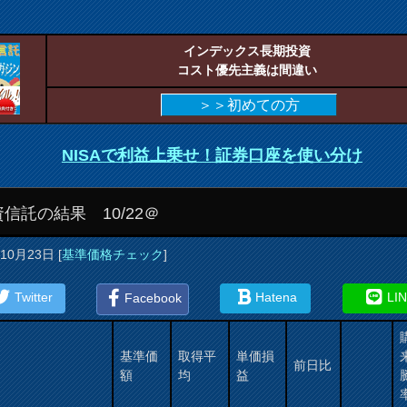
インデックス長期投資
コスト優先主義は間違い
＞＞初めての方
NISAで利益上乗せ！証券口座を使い分け
信託の結果 10/22＠
年10月23日
[
基準価格チェック
]
Twitter
Hatena
LI
Facebook
基準価
取得平
単価損
前日比
額
均
益