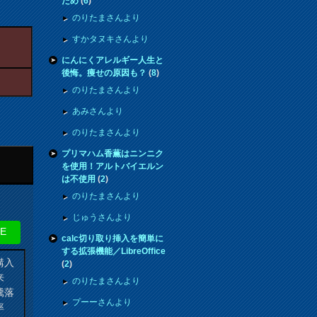
ため
(
6
)
のりたまさんより
すかタヌキさんより
にんにくアレルギー人生と
後悔。痩せの原因も？
(
8
)
のりたまさんより
あみさんより
のりたまさんより
プリマハム香薫はニンニク
を使用！アルトバイエルン
は不使用
(
2
)
のりたまさんより
じゅうさんより
NE
calc切り取り挿入を簡単に
する拡張機能／LibreOffice
購入
(
2
)
来
のりたまさんより
騰落
プーーさんより
率