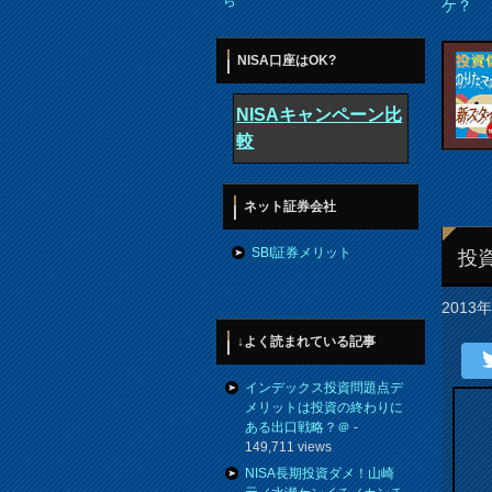
ら
ケ？
NISA口座はOK?
NISAキャンペーン比
較
ネット証券会社
SBI証券メリット
投資
2013
↓よく読まれている記事
インデックス投資問題点デ
メリットは投資の終わりに
ある出口戦略？＠
-
149,711 views
NISA長期投資ダメ！山崎