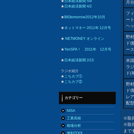
★
日本経済新聞 5/9
月
★
日本経済新聞 4/2
フィ
★
BIGtomorrow2012年10月
ート
ヘッ
★
ネットマネー 2011年 12月号
野
★
NETMONEY オンライン
ド
ー
★
YenSPA！ 2011年 12月号
米
★
日本経済新聞 2/15
ラ
ラジオ紹介
ド(
★
こちカブ①
★
こちカブ②
野
ド
レ
カテゴリー
配
NISA
※取
工業高校
※取
相場分析
まで
便利TOOL