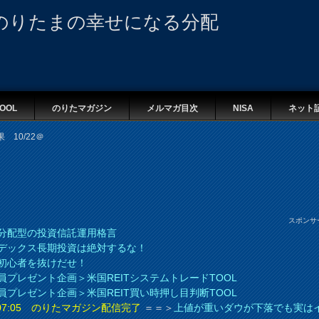
のりたまの幸せになる分配
OOL
のりたマガジン
メルマガ目次
NISA
ネット
 10/22＠
スポンサ
分配型の投資信託運用格言
デックス長期投資は絶対するな！
初心者を抜けだせ！
員プレゼント企画＞米国REITシステムトレードTOOL
員プレゼント企画＞米国REIT買い時押し目判断TOOL
8 07:05 のりたマガジン配信完了
＝＝＞
上値が重いダウが下落でも実は