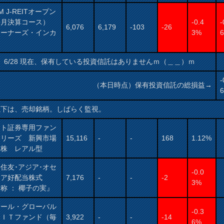
AM J-REITオープン
毎月決算コース）
-0.4
-
6,076
6,179
-103
-26
オーナーズ・インカ
3%
）
6/28 現在、保有している投資信託はありませんｍ（＿＿）ｍ
-
（本日時点）保有投資信託の総損益→
以下は、売却銘柄。しばらく監視。
ット証券専用ファン
シリーズ 新興市場
15,116
-
-
168
1.12%
本株 レアル型
住友･アジア･オセ
-0.0
ニア好配当株式
7,176
-
-
-2
3%
称 ： 椰子の実』
サール・グローバル
-0.3
ＥＩＴファンド（毎
3,922
-
-
-14
6%