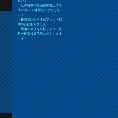
良い？
・
証券税制の軽減税率廃止で平
成26年20％課税なんか怖くな
い！
・
投資信託おすすめファンド銘
柄商品はありません
・
暴落で大損を経験しよう！毎
月分配型投資信託お答えします
（１４）