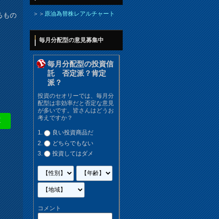
＞＞
原油為替株レアルチャート
るもの
毎月分配型の意見募集中
毎月分配型の投資信
託 否定派？肯定
派？
投資のセオリーでは、毎月分
配型は非効率だと否定な意見
が多いです。皆さんはどうお
考えですか？
E
良い投資商品だ
どちらでもない
投資してはダメ
コメント