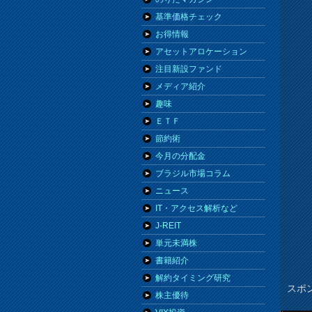
基準価格チェック
お得情報
アセットアロケーション
注目新設ファンド
メディア紹介
趣味
ＥＴＦ
節約術
今月の分配金
ブラジル市場コラム
ニュース
IT・アクセス解析など
J-REIT
単元未満株
書籍紹介
解約タイミング研究
スポ
株主優待