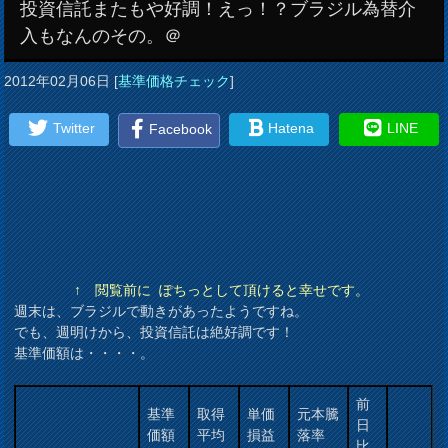
投資信託またもや好調！えっ！？ブラジル為替介
入もなんのその。＠
2012年02月06日
[
基準価格チェック
]
Twitter
Hatena
LINE
Facebook
↑ 閲覧前に ぽちっとして頂けると幸せです。
週末は、ブラジルで動きがあったようですね。
でも、週明けから、投資信託は絶好調です！
基準価額は・・・・。
前
基準
取得
単価
元本騰
日
価額
平均
損益
落率
比