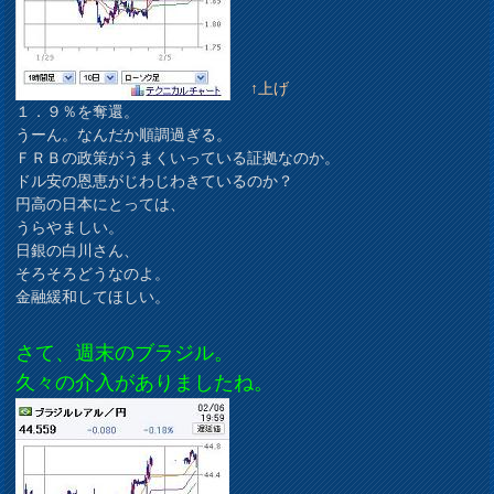
↑上げ
１．９％を奪還。
うーん。なんだか順調過ぎる。
ＦＲＢの政策がうまくいっている証拠なのか。
ドル安の恩恵がじわじわきているのか？
円高の日本にとっては、
うらやましい。
日銀の白川さん、
そろそろどうなのよ。
金融緩和してほしい。
さて、週末のブラジル。
久々の介入がありましたね。