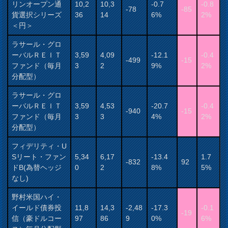
リンオープン通
10,2
10,3
-0.7
-0.8
-78
-85
貨選択シリーズ
36
14
6%
2%
＜円＞
ラサール・グロ
ーバルＲＥＩＴ
3,59
4,09
-12.1
-0.4
-499
-15
ファンド（毎月
3
2
9%
2%
分配型）
ラサール・グロ
ーバルＲＥＩＴ
3,59
4,53
-20.7
-0.4
-940
-15
ファンド（毎月
3
3
4%
2%
分配型）
フィデリティ・U
Sリート・ファン
5,34
6,17
-13.4
1.7
-832
92
ドB(為替ヘッジ
0
2
8%
5%
なし)
野村米国ハイ・
イールド債券投
11,8
14,3
-2,48
-17.3
-0.1
-19
信（豪ドルコー
97
86
9
0%
6%