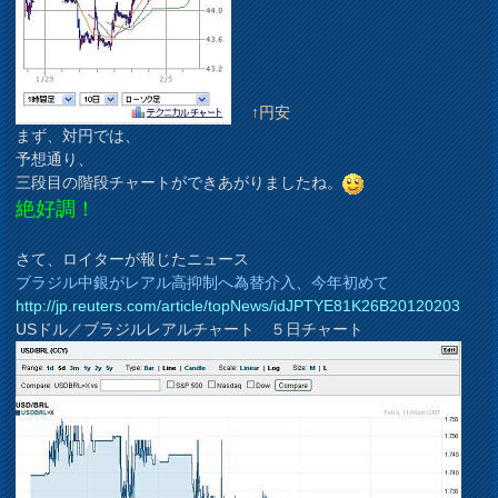
↑円安
まず、対円では、
予想通り、
三段目の階段チャートができあがりましたね。
絶好調！
さて、ロイターが報じたニュース
ブラジル中銀がレアル高抑制へ為替介入、今年初めて
http://jp.reuters.com/article/topNews/idJPTYE81K26B20120203
USドル／ブラジルレアルチャート ５日チャート