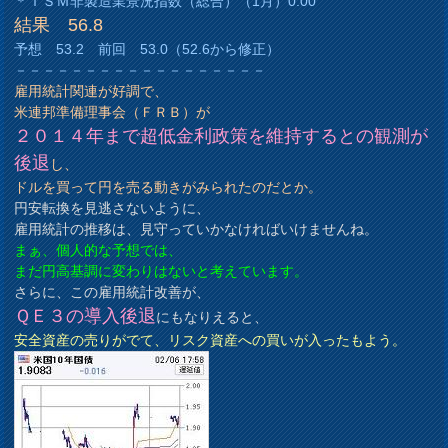
＊ＩＳＭ非製造業景況指数（総合）（1月）0:00
結果 56.8
予想 53.2 前回 53.0（52.6から修正）
－－－－－－－－－－－－－－－－－－
雇用統計関連が好調で、
米連邦準備理事会（ＦＲＢ）が
２０１４年まで超低金利政策を維持するとの観測が
後退
し、
ドルを買って円を売る動きがみられたのだとか。
円安転換を見逃さないように、
雇用統計の推移は、見守っていかなければいけませんね。
まぁ、個人的な予想では、
まだ円高基調に変わりはないと考えています。
さらに、この雇用統計改善が、
ＱＥ３の導入後退
にもなりえると、
安全資産の売りがでて、リスク資産への買いが入ったもよう。