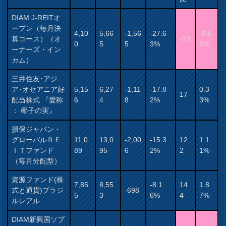
DIAM J-REITオ
ープン（毎月決
4,10
5,66
-1,56
-27.6
-0.5
算コース）（オ
-23
0
5
5
3%
6%
ーナーズ・イン
カム）
三井住友･アジ
ア･オセアニア好
5,15
6,27
-1,11
-17.8
0.3
17
配当株式 『愛称
6
4
8
2%
3%
： 椰子の実』
損保ジャパン・
グローバルＲＥ
11,0
13,0
-2,00
-15.3
12
1.1
ＩＴファンド
89
95
6
2%
2
1%
（毎月分配型）
資源ファンド(株
7,85
8,55
-8.1
14
1.8
式と通貨)ブラジ
-698
5
3
6%
4
7%
ルレアル
DIAM新興国ソブ