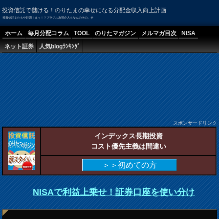
投資信託で儲ける！のりたまの幸せになる分配金収入向上計画
投資信託またもや好調！えっ！？ブラジル為替介入もなんのその。＠
ホーム
毎月分配コラム
TOOL
のりたマガジン
メルマガ目次
NISA
ネット証券
人気blogﾗﾝｷﾝｸﾞ
スポンサードリンク
インデックス長期投資
コスト優先主義は間違い
＞＞初めての方
NISAで利益上乗せ！証券口座を使い分け