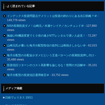
↓よく読まれている記事
インデックス投資問題点デメリットは投資の終わりにある出口戦略？＠
-
149,776 views
NISA長期投資ダメ！山崎元／水瀬ケンイチ／カンチュンド＠
- 127,860
views
無線LAN機器変更で１０倍の速さNTTレンタルで遅い人必見！
- 72,287
views
山崎元氏が書いた毎月分配型投信の批判には稚拙さしかない＠
- 62,015
views
毎月分配型の分配金がダメだという王道パターンの長期投資押し付け
-
35,488 views
投資信託リターンのコスト高影響を論じるな！世間の大誤解＠
- 35,101
views
毎月分配型の投資信託運用格言＠
- 33,752 views
メディア掲載
★
日経ヴェリタス 10/11