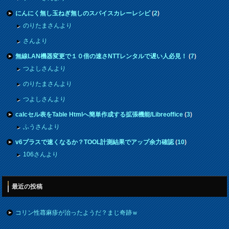
にんにく無し玉ねぎ無しのスパイスカレーレシピ
(
2
)
のりたまさんより
さんより
無線LAN機器変更で１０倍の速さNTTレンタルで遅い人必見！
(
7
)
つよしさんより
のりたまさんより
つよしさんより
calcセル表をTable Htmlへ簡単作成する拡張機能/Libreoffice
(
3
)
ふうさんより
v6プラスで速くなるか？TOOL計測結果でアップ余力確認
(
10
)
106さんより
最近の投稿
コリン性蕁麻疹が治ったようだ？まじ奇跡ｗ