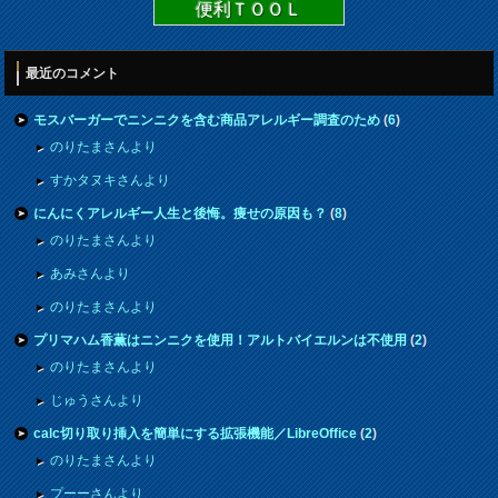
便利ＴＯＯＬ
最近のコメント
モスバーガーでニンニクを含む商品アレルギー調査のため
(
6
)
のりたまさんより
すかタヌキさんより
にんにくアレルギー人生と後悔。痩せの原因も？
(
8
)
のりたまさんより
あみさんより
のりたまさんより
プリマハム香薫はニンニクを使用！アルトバイエルンは不使用
(
2
)
のりたまさんより
じゅうさんより
calc切り取り挿入を簡単にする拡張機能／LibreOffice
(
2
)
のりたまさんより
プーーさんより