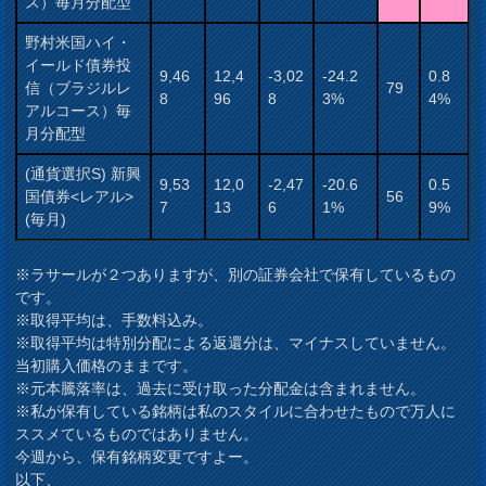
ス）毎月分配型
野村米国ハイ・
イールド債券投
9,46
12,4
-3,02
-24.2
0.8
信（ブラジルレ
79
8
96
8
3%
4%
アルコース）毎
月分配型
(通貨選択S) 新興
9,53
12,0
-2,47
-20.6
0.5
国債券<レアル>
56
7
13
6
1%
9%
(毎月)
※ラサールが２つありますが、別の証券会社で保有しているもの
です。
※取得平均は、手数料込み。
※取得平均は特別分配による返還分は、マイナスしていません。
当初購入価格のままです。
※元本騰落率は、過去に受け取った分配金は含まれません。
※私が保有している銘柄は私のスタイルに合わせたもので万人に
ススメているものではありません。
今週から、保有銘柄変更ですよー。
以下、