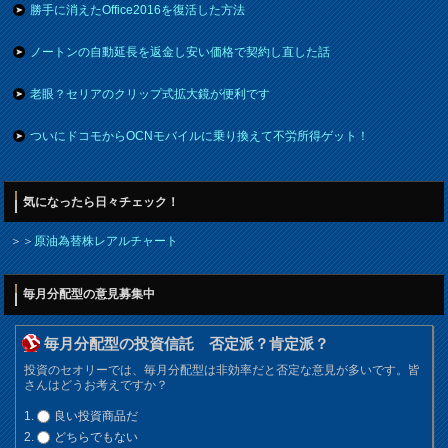
勝手に消えたOffice2016を復活した方法
ノートンの自動延長を返金し安い価格で契約し直した話
老眼？セリアのクリップ式拡大鏡が便利です
ついにドコモからOCNモバイルに乗り換えて不労所得ゲット！
気になったら日々チェック！
＞＞
原油為替株レアルチャート
毎月分配型の意見募集中
毎月分配型の投資信託 否定派？肯定派？
投資のセオリーでは、毎月分配型は非効率だと否定な意見が多いです。皆
さんはどうお考えですか？
良い投資商品だ
どちらでもない