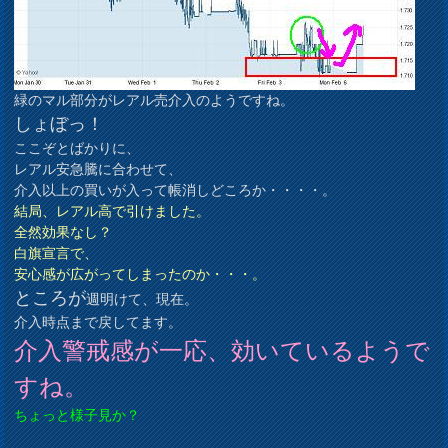
緑のマル部分がレアル売介入のようですね。
しょぼっ！
ここぞとばかりに、
レアル安急騰に合わせて、
介入以上の買いが入って帳消しどころか・・・・。
結局、レアル高で引けました。
全然効果なし？
白旗宣言で、
安心感が広がってしまったのか・・・。
ところが
週明けて、現在。
介入時点まで戻してます。
介入警戒感が一応、効いているようで
すね。
ちょっと様子見か？