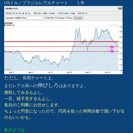
USドル／ブラジルレアルチャート １年
ただし
、長期チャート上、
伸びしろ
まだレアル高への
はありますよ。
挑戦してみるもよし、
一旦、様子見するもよし。
各自のご判断にお任せします。
ちょっと円安になったので、円高を狙った時間分散で買い下がる
のもいいかも。
私のような、