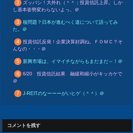
ズッパシ！大外れ（＾＾；投資信託上昇。しか
し基本姿勢変わらないよっ。＠
核問題？日本が進むべく道について語ってみ
た。＠
投資信託反発！企業決算好調ね。ＦＯＭＣ？そ
んなの・・・＠
新興市場は、イマイチながらもまだまだ～！＠
6/20 投資信託結果 融緩和縮小がキッカケで
＠
J-REITのなーーーがいヒゲ（＾＾）＠
コメントを残す