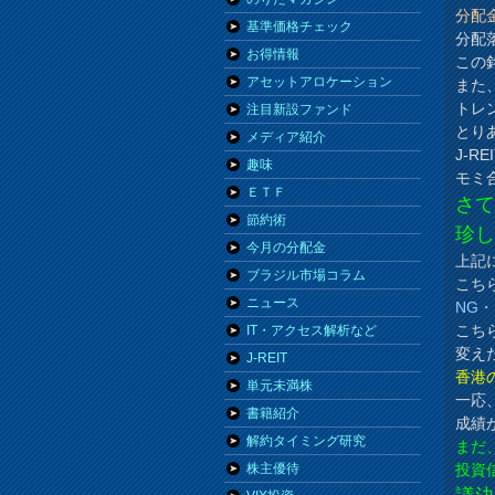
分配
基準価格チェック
分配
お得情報
この
アセットアロケーション
また
トレ
注目新設ファンド
とり
メディア紹介
J-
趣味
モミ
ＥＴＦ
さ
節約術
珍
今月の分配金
上記
ブラジル市場コラム
こち
ニュース
NG
こち
IT・アクセス解析など
変え
J-REIT
香港
単元未満株
一応
書籍紹介
成績
解約タイミング研究
まだ
投資
株主優待