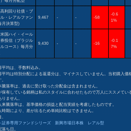
ス）毎月分配型
国高利回り社債・ブ
-0.6
ジル・レアルファン
9,467
-
-
-58
1%
毎月決算型)
村米国ハイ・イール
債券投信（ブラジル
-0.1
9,430
-
-
-16
アルコース）毎月分
7%
型
得平均は、手数料込み。
得平均は特別分配による返還分は、マイナスしていません。当初購入価
す。
本騰落率は、過去に受け取った分配金は含まれません。
が保有している銘柄は私のスタイルに合わせたもので万人にススメてい
ありません。
入来騰落率は、基準価格の損益と配当実績を考慮したものです。
時期により、差が出るため単純比較はできません。
は、
ト証券専用ファンドシリーズ 新興市場日本株 レアル型
配落ち日。