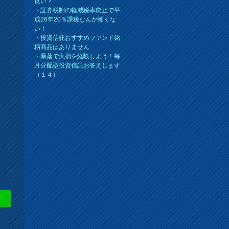
良い？
・
証券税制の軽減税率廃止で平
成26年20％課税なんか怖くな
い！
・
投資信託おすすめファンド銘
柄商品はありません
・
暴落で大損を経験しよう！毎
月分配型投資信託お答えします
（１４）
E