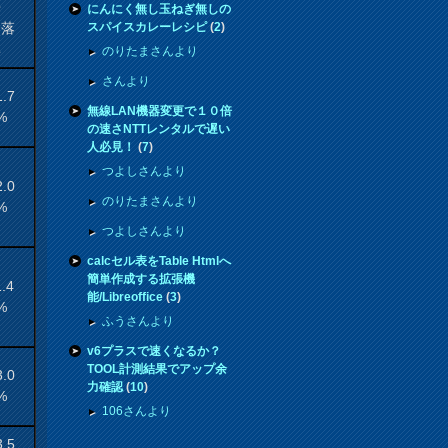
来
にんにく無し玉ねぎ無しの
騰落
スパイスカレーレシピ
(
2
)
率
のりたまさんより
さんより
1.7
無線LAN機器変更で１０倍
%
の速さNTTレンタルで遅い
人必見！
(
7
)
つよしさんより
2.0
のりたまさんより
%
つよしさんより
calcセル表をTable Htmlへ
簡単作成する拡張機
1.4
能/Libreoffice
(
3
)
%
ふうさんより
v6プラスで速くなるか？
TOOL計測結果でアップ余
3.0
力確認
(
10
)
%
106さんより
3.5