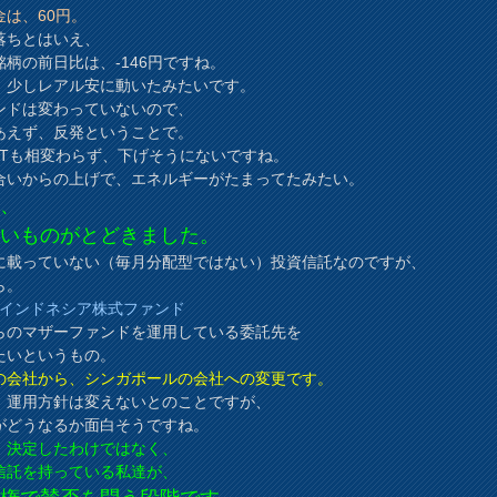
金は、60円。
落ちとはいえ、
銘柄の前日比は、-146円ですね。
、少しレアル安に動いたみたいです。
ンドは変わっていないので、
あえず、反発ということで。
REITも相変わらず、下げそうにないですね。
合いからの上げで、エネルギーがたまってたみたい。
て、
しいものがとどきました。
に載っていない（毎月分配型ではない）投資信託なのですが、
ら。
・インドネシア株式ファンド
らのマザーファンドを運用している委託先を
たいというもの。
の会社から、シンガポールの会社への変更です。
、運用方針は変えないとのことですが、
がどうなるか面白そうですね。
、決定したわけではなく、
信託を持っている私達が、