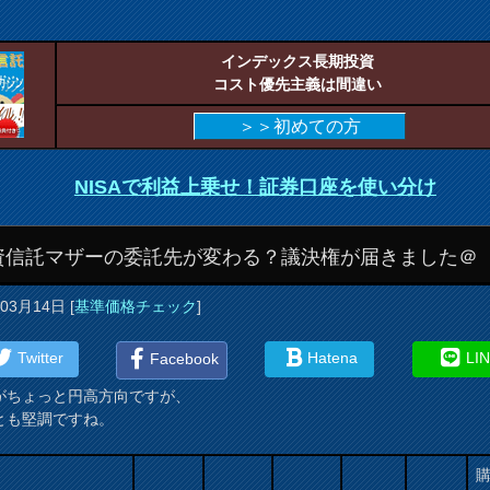
インデックス長期投資
コスト優先主義は間違い
＞＞初めての方
NISAで利益上乗せ！証券口座を使い分け
資信託マザーの委託先が変わる？議決権が届きました＠
年03月14日
[
基準価格チェック
]
Twitter
Hatena
LI
Facebook
がちょっと円高方向ですが、
とも堅調ですね。