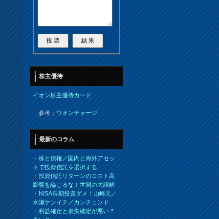
株主優待
イオン株主優待カード
参考：
ワオンチャージ
最新のコラム
・
株と債権／国内と海外アセッ
トで投資信託を選択する
・
投資信託リターンのコスト高
影響を論じるな！世間の大誤解
・
NISA長期投資ダメ！山崎元／
水瀬ケンイチ／カンチュンド
・
利益確定と損失確定が悪い？