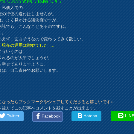
決権で賛否を問う段階です。
、私個人での
権の行使の送付はしませんが。
は、よく見かける議決権ですが、
信託でも、こんなことあるのですね。
～。
あえず、面白そうなので変わってみて欲しい。
、現在の運用は微妙でしたし。
こういうのは、
されるのが大半でしょうが。
も幸せでありますように。
資は、自己責任でお願いします。
になったらブックマークやシェアしてくださると嬉しいです♪
ジ後方でこの記事へコメントを残すことが出来ます。
Twitter
Hatena
LIN
Facebook