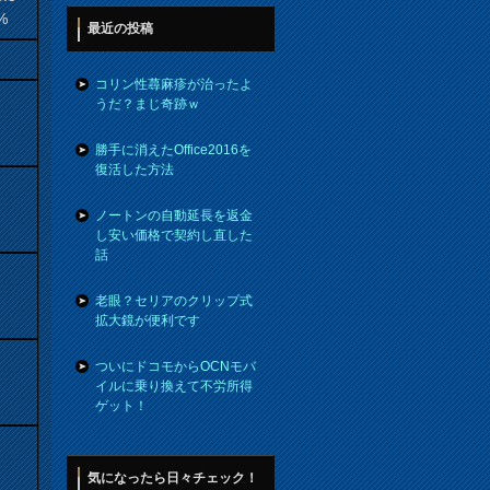
%
最近の投稿
コリン性蕁麻疹が治ったよ
うだ？まじ奇跡ｗ
勝手に消えたOffice2016を
復活した方法
ノートンの自動延長を返金
し安い価格で契約し直した
話
老眼？セリアのクリップ式
拡大鏡が便利です
ついにドコモからOCNモバ
イルに乗り換えて不労所得
ゲット！
気になったら日々チェック！