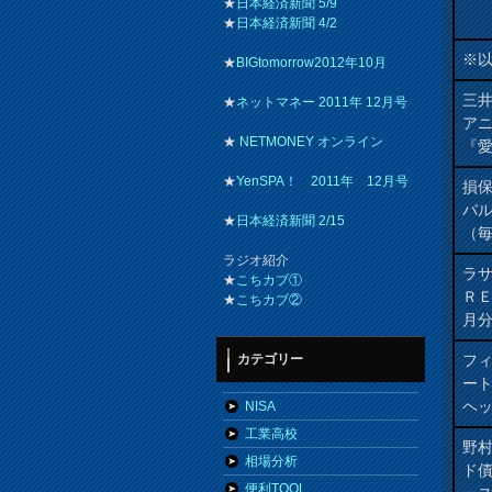
★
日本経済新聞 5/9
★
日本経済新聞 4/2
※
★
BIGtomorrow2012年10月
三井
★
ネットマネー 2011年 12月号
ア
★
NETMONEY オンライン
『愛
★
YenSPA！ 2011年 12月号
損
バ
★
日本経済新聞 2/15
（
ラジオ紹介
ラ
★
こちカブ①
Ｒ
★
こちカブ②
月
フィ
カテゴリー
ート
ヘッ
NISA
工業高校
野
相場分析
ド
便利TOOL