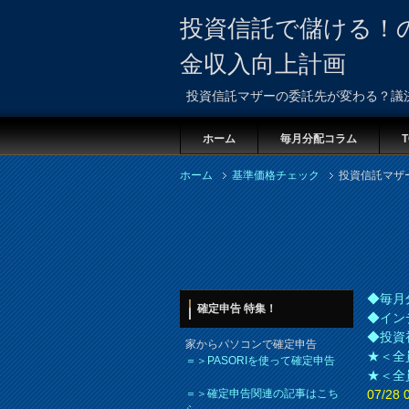
投資信託で儲ける！
金収入向上計画
投資信託マザーの委託先が変わる？議
ホーム
毎月分配コラム
T
ホーム
基準価格チェック
投資信託マザ
◆毎月
確定申告 特集！
◆イン
◆投資
家からパソコンで確定申告
★＜全
＝＞PASORIを使って確定申告
★＜全
＝＞確定申告関連の記事はこち
07/2