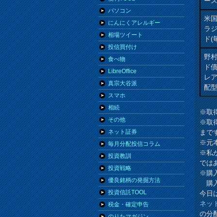
ー
パソコン
米
にんにくアレルギー
ラ
相場ツイート
ド(
投信買付け
野
食べ物
ド
LibreOffice
レ
真宗大谷派
配
スマホ
相続
※取
その他
※取
まで
ネット証券
※元
毎月分配投信コラム
※私
投資教訓
では
投資戦略
※購
優良銘柄の発掘方法
購入
投資信託TOOL
今日
ネッ
税金・確定申告
の分
のりたマガジン