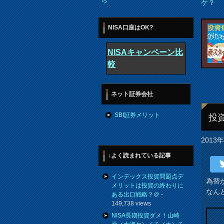
ら
ケ？
NISA口座はOK?
NISAキャンペーン比
較
ネット証券会社
SBI証券メリット
投
2013
↓よく読まれている記事
インデックス投資問題点デ
為替
メリットは投資の終わりに
なん
ある出口戦略？＠
-
149,738 views
NISA長期投資ダメ！山崎