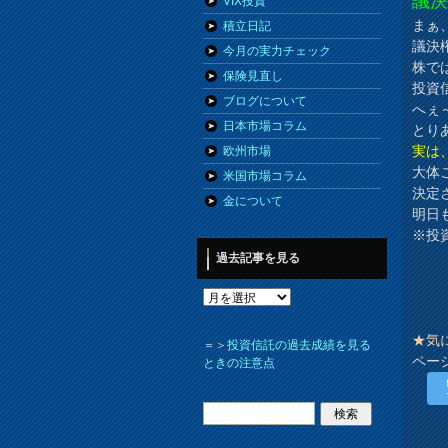
議
VIX投資
まぁ
積立日記
議決
今月の実力チェック
株で
保険見直し
投資
ブログについて
へぇ
日本市場コラム
とり
実は
欧州市場
大体
米国市場コラム
決定
金について
明日
※投
過去記事を見る
★気
＝＞
投資信託の過去成績を見る
ペー
ときの注意点