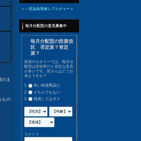
＞＞
原油為替株レアルチャート
毎月分配型の意見募集中
毎月分配型の投資信
託 否定派？肯定
派？
投資のセオリーでは、毎月分
配型は非効率だと否定な意見
が多いです。皆さんはどうお
考えですか？
格のま
良い投資商品だ
どちらでもない
るもの
投資してはダメ
コメント