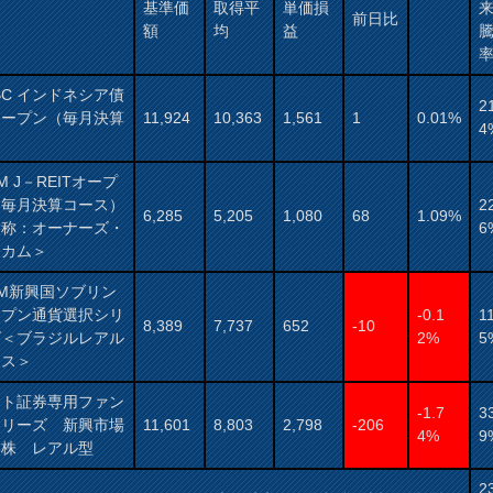
基準価
取得平
単価損
前日比
額
均
益
BC インドネシア債
2
オープン（毎月決算
11,924
10,363
1,561
1
0.01%
4
）
AM J－REITオープ
（毎月決算コース）
2
6,285
5,205
1,080
68
1.09%
愛称：オーナーズ・
6
ンカム＞
AM新興国ソブリン
ープン通貨選択シリ
-0.1
1
8,389
7,737
652
-10
ズ＜ブラジルレアル
2%
5
ース＞
ット証券専用ファン
-1.7
3
シリーズ 新興市場
11,601
8,803
2,798
-206
4%
9
本株 レアル型
2