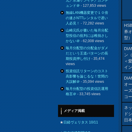
元／水瀬ケンイチ／カンチ
ュンド＠
- 127,853 views
無線LAN機器変更で１０倍
の速さNTTレンタルで遅い
人必見！
- 72,282 views
HS
山崎元氏が書いた毎月分配
券
型投信の批判には稚拙さし
型
かない＠
- 62,008 views
毎月分配型の分配金がダメ
DI
だという王道パターンの長
ン
期投資押し付け
- 35,474
＜
views
イ
投資信託リターンのコスト
高影響を論じるな！世間の
DI
大誤解＠
- 35,094 views
オ
毎月分配型の投資信託運用
ー
格言＠
- 33,745 views
コ
ネ
メディア掲載
ド
日
★
日経ヴェリタス 10/11