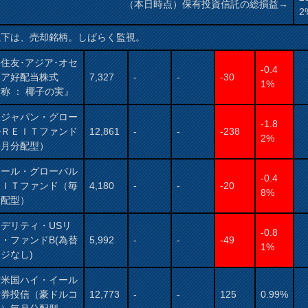
（本日時点）保有投資信託の総損益→
2
以下は、売却銘柄。しばらく監視。
住友･アジア･オセ
-0.4
ニア好配当株式
7,327
-
-
-30
1%
称 ： 椰子の実』
保ジャパン・グロー
-1.8
ルＲＥＩＴファンド
12,861
-
-
-238
2%
毎月分配型）
サール・グローバル
-0.4
ＥＩＴファンド（毎
4,180
-
-
-20
8%
分配型）
デリティ・USリ
-0.8
・ファンドB(為替
5,992
-
-
-49
1%
ジなし)
村米国ハイ・イール
債券投信（豪ドルコ
12,773
-
-
125
0.99%