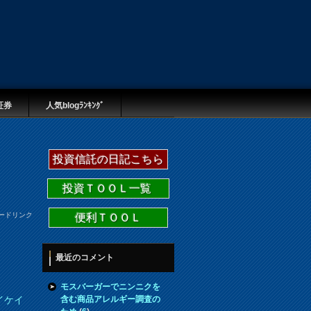
証券
人気blogﾗﾝｷﾝｸﾞ
投資信託の日記こちら
投資ＴＯＯＬ一覧
ードリンク
便利ＴＯＯＬ
最近のコメント
モスバーガーでニンニクを
含む商品アレルギー調査の
イケイ