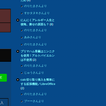
ため
(
6
)
のりたまさんより
すかタヌキさんより
にんにくアレルギー人生と
後悔。痩せの原因も？
(
8
)
のりたまさんより
あみさんより
のりたまさんより
プリマハム香薫はニンニク
を使用！アルトバイエルン
は不使用
(
2
)
のりたまさんより
じゅうさんより
NE
calc切り取り挿入を簡単に
する拡張機能／LibreOffice
(
2
)
のりたまさんより
プーーさんより
購入