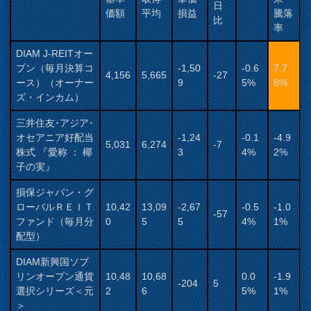
日
価額
平均
損益
騰落
比
率
DIAM J-REITオー
プン（毎月決算コ
-1,50
-0.6
7.7
4,156
5,665
-27
ース）（オーナー
9
5%
8%
ズ・インカム）
三井住友･アジア･
オセアニア好配当
-1,24
-0.1
-4.9
5,031
6,274
-7
株式 『愛称 ： 椰
3
4%
2%
子の実』
損保ジャパン・グ
ローバルＲＥＩＴ
10,42
13,09
-2,67
-0.5
-1.0
-57
ファンド（毎月分
0
5
5
4%
1%
配型）
DIAM新興国ソブ
リンオープン通貨
10,48
10,68
0.0
-1.9
-204
5
選択シリーズ＜元
2
6
5%
1%
＞