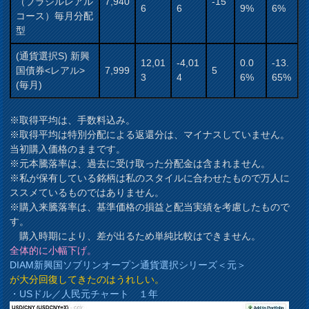
（ブラジルレアル
7,940
-15
6
6
9%
6%
コース）毎月分配
型
(通貨選択S) 新興
12,01
-4,01
0.0
-13.
国債券<レアル>
7,999
5
3
4
6%
65%
(毎月)
※取得平均は、手数料込み。
※取得平均は特別分配による返還分は、マイナスしていません。
当初購入価格のままです。
※元本騰落率は、過去に受け取った分配金は含まれません。
※私が保有している銘柄は私のスタイルに合わせたもので万人に
ススメているものではありません。
※購入来騰落率は、基準価格の損益と配当実績を考慮したもので
す。
購入時期により、差が出るため単純比較はできません。
全体的に小幅下げ。
DIAM新興国ソブリンオープン通貨選択シリーズ＜元＞
が大分回復してきたのはうれしい。
・USドル／人民元チャート １年