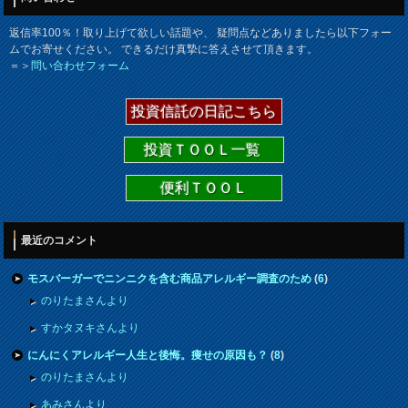
返信率100％！取り上げて欲しい話題や、 疑問点などありましたら以下フォー
ムでお寄せください。 できるだけ真摯に答えさせて頂きます。
＝＞
問い合わせフォーム
投資信託の日記こちら
投資ＴＯＯＬ一覧
便利ＴＯＯＬ
最近のコメント
モスバーガーでニンニクを含む商品アレルギー調査のため
(
6
)
のりたまさんより
すかタヌキさんより
にんにくアレルギー人生と後悔。痩せの原因も？
(
8
)
のりたまさんより
あみさんより