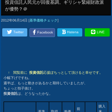
投資信託人民元が回復基調。ギリシャ緊縮財政派
が優勢？＠
2012年06月14日
[
基準価格チェック
]
Twitter
Hatena
LINE
Facebook
↑ 閲覧前に
投資信託
応援ぽちっとして頂けると幸せです。
小幅下げですね。
週半ば、もっと動きがあるかと期待していましたが、
ちょっと拍子抜け。
投資信託
は、どうなったかな。
購入
前
基準
取得
単価
来