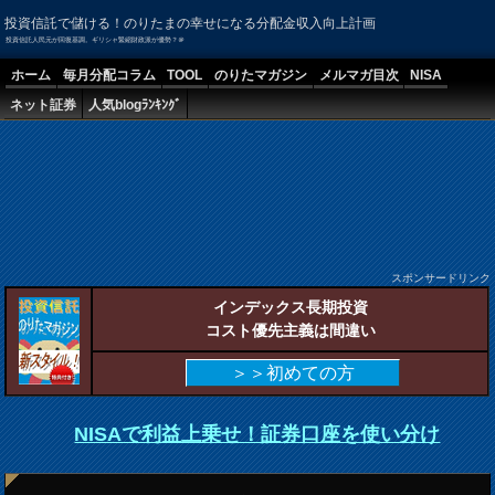
投資信託で儲ける！のりたまの幸せになる分配金収入向上計画
投資信託人民元が回復基調。ギリシャ緊縮財政派が優勢？＠
ホーム
毎月分配コラム
TOOL
のりたマガジン
メルマガ目次
NISA
ネット証券
人気blogﾗﾝｷﾝｸﾞ
スポンサードリンク
インデックス長期投資
コスト優先主義は間違い
＞＞初めての方
NISAで利益上乗せ！証券口座を使い分け