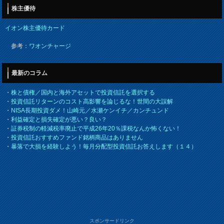
株主優待
イオン株主優待カード
参考：
ワオンチャージ
最新のコラム
・
株と債権／国内と海外アセットで投資信託を選択する
・
投資信託リターンのコスト高影響を論じるな！世間の大誤解
・
NISA長期投資ダメ！山崎元／水瀬ケンイチ／カンチュンド
・
利益確定と損失確定が悪い？良い？
・
証券税制の軽減税率廃止で平成26年20％課税なんか怖くない！
・
投資信託おすすめファンド銘柄商品はありません
・
暴落で大損を経験しよう！毎月分配型投資信託お答えします（１４）
スポンサードリンク