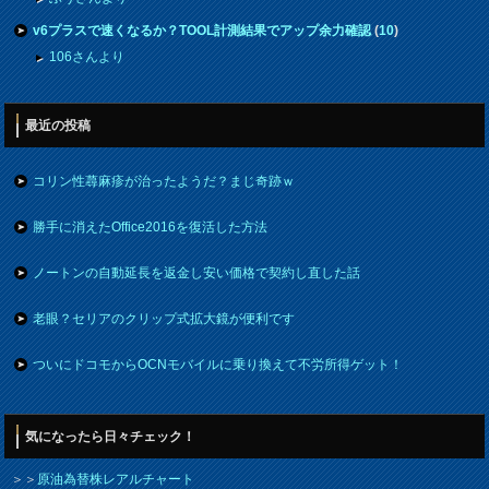
v6プラスで速くなるか？TOOL計測結果でアップ余力確認
(
10
)
106さんより
最近の投稿
コリン性蕁麻疹が治ったようだ？まじ奇跡ｗ
勝手に消えたOffice2016を復活した方法
ノートンの自動延長を返金し安い価格で契約し直した話
老眼？セリアのクリップ式拡大鏡が便利です
ついにドコモからOCNモバイルに乗り換えて不労所得ゲット！
気になったら日々チェック！
＞＞
原油為替株レアルチャート