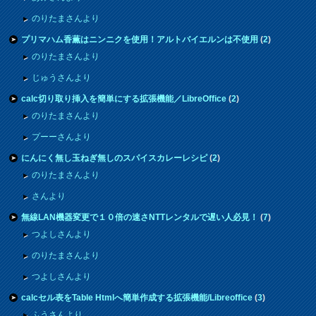
のりたまさんより
プリマハム香薫はニンニクを使用！アルトバイエルンは不使用
(
2
)
のりたまさんより
じゅうさんより
calc切り取り挿入を簡単にする拡張機能／LibreOffice
(
2
)
のりたまさんより
プーーさんより
にんにく無し玉ねぎ無しのスパイスカレーレシピ
(
2
)
のりたまさんより
さんより
無線LAN機器変更で１０倍の速さNTTレンタルで遅い人必見！
(
7
)
つよしさんより
のりたまさんより
つよしさんより
calcセル表をTable Htmlへ簡単作成する拡張機能/Libreoffice
(
3
)
ふうさんより