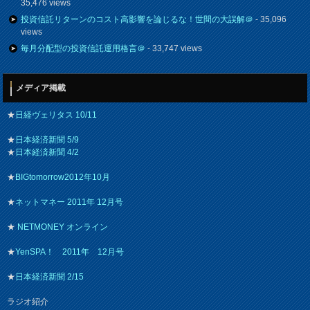
35,476 views
投資信託リターンのコスト高影響を論じるな！世間の大誤解＠
- 35,096
views
毎月分配型の投資信託運用格言＠
- 33,747 views
メディア掲載
★
日経ヴェリタス 10/11
★
日本経済新聞 5/9
★
日本経済新聞 4/2
★
BIGtomorrow2012年10月
★
ネットマネー 2011年 12月号
★
NETMONEY オンライン
★
YenSPA！ 2011年 12月号
★
日本経済新聞 2/15
ラジオ紹介