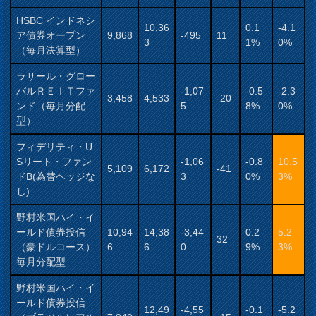
HSBC インドネシ
10,36
0.1
-4.1
ア債券オープン
9,868
-495
11
3
1%
0%
（毎月決算型）
ラサール・グロー
バルＲＥＩＴファ
-1,07
-0.5
-2.3
3,458
4,533
-20
ンド（毎月分配
5
8%
0%
型）
フィデリティ・U
Sリート・ファン
-1,06
-0.8
10.5
5,109
6,172
-41
ドB(為替ヘッジな
3
0%
3%
し)
野村米国ハイ・イ
ールド債券投信
10,94
14,38
-3,44
0.2
5.2
32
（豪ドルコース）
6
6
0
9%
3%
毎月分配型
野村米国ハイ・イ
ールド債券投信
12,49
-4,55
-0.1
-5.2