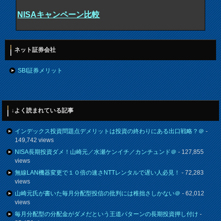
NISAキャンペーン比較
ネット証券会社
SBI証券メリット
↓よく読まれている記事
インデックス投資問題点デメリットは投資の終わりにある出口戦略？＠
-
149,742 views
NISA長期投資ダメ！山崎元／水瀬ケンイチ／カンチュンド＠
- 127,855
views
無線LAN機器変更で１０倍の速さNTTレンタルで遅い人必見！
- 72,283
views
山崎元氏が書いた毎月分配型投信の批判には稚拙さしかない＠
- 62,012
views
毎月分配型の分配金がダメだという王道パターンの長期投資押し付け
-