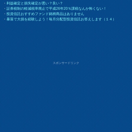
・
利益確定と損失確定が悪い？良い？
・
証券税制の軽減税率廃止で平成26年20％課税なんか怖くない！
・
投資信託おすすめファンド銘柄商品はありません
・
暴落で大損を経験しよう！毎月分配型投資信託お答えします（１４）
スポンサードリンク