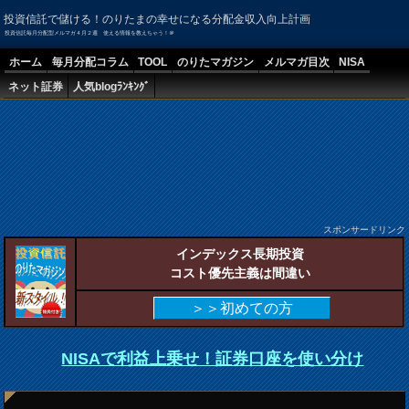
投資信託で儲ける！のりたまの幸せになる分配金収入向上計画
投資信託毎月分配型メルマガ４月２週 使える情報を教えちゃう！＠
ホーム
毎月分配コラム
TOOL
のりたマガジン
メルマガ目次
NISA
ネット証券
人気blogﾗﾝｷﾝｸﾞ
スポンサードリンク
インデックス長期投資
コスト優先主義は間違い
＞＞初めての方
NISAで利益上乗せ！証券口座を使い分け