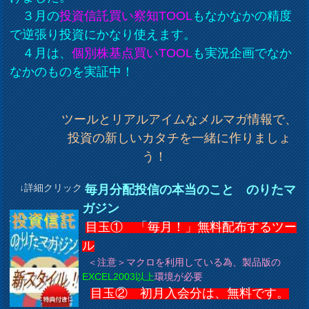
３月の
投資信託買い察知TOOL
もなかなかの精度
で逆張り投資にかなり使えます。
４月は、
個別株基点買いTOOL
も実況企画でなか
なかのものを実証中！
ツールとリアルアイムなメルマガ情報で、
投資の新しいカタチを一緒に作りましょ
う！
↓詳細クリック
毎月分配投信の本当のこと のりたマ
ガジン
目玉① 「毎月！」無料配布するツー
ル
＜注意＞マクロを利用している為、製品版の
EXCEL2003以上
環境が必要
目玉② 初月入会分は、無料です。