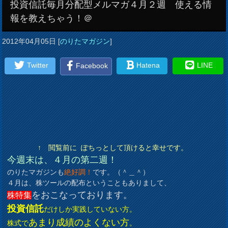
投資信託毎月分配型メルマガ４月２週 使える情
報を教えちゃう！＠
2012年04月05日
[
のりたマガジン
]
Twitter
Hatena
LINE
Facebook
↑ 閲覧前に ぽちっとして頂けると幸せです。
今週末は、４月の第二週！
のりたマガジンも
絶好調！
です。（＾＿＾）
４月は、株ツールの配布ということもありまして、
をおこなっております。
株特集
投資信託
だけしか実践していない方。
あまり成績のよくない方
株式で
。