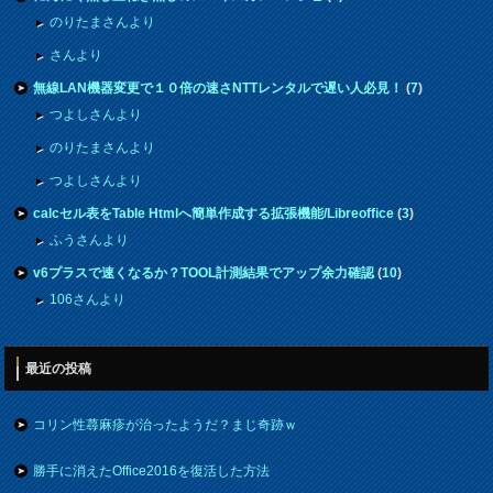
のりたまさんより
さんより
無線LAN機器変更で１０倍の速さNTTレンタルで遅い人必見！
(
7
)
つよしさんより
のりたまさんより
つよしさんより
calcセル表をTable Htmlへ簡単作成する拡張機能/Libreoffice
(
3
)
ふうさんより
v6プラスで速くなるか？TOOL計測結果でアップ余力確認
(
10
)
106さんより
最近の投稿
コリン性蕁麻疹が治ったようだ？まじ奇跡ｗ
勝手に消えたOffice2016を復活した方法