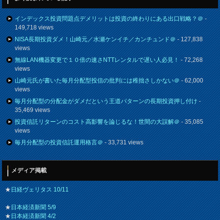
インデックス投資問題点デメリットは投資の終わりにある出口戦略？＠
-
149,718 views
NISA長期投資ダメ！山崎元／水瀬ケンイチ／カンチュンド＠
- 127,838
views
無線LAN機器変更で１０倍の速さNTTレンタルで遅い人必見！
- 72,268
views
山崎元氏が書いた毎月分配型投信の批判には稚拙さしかない＠
- 62,000
views
毎月分配型の分配金がダメだという王道パターンの長期投資押し付け
-
35,469 views
投資信託リターンのコスト高影響を論じるな！世間の大誤解＠
- 35,085
views
毎月分配型の投資信託運用格言＠
- 33,731 views
メディア掲載
★
日経ヴェリタス 10/11
★
日本経済新聞 5/9
★
日本経済新聞 4/2