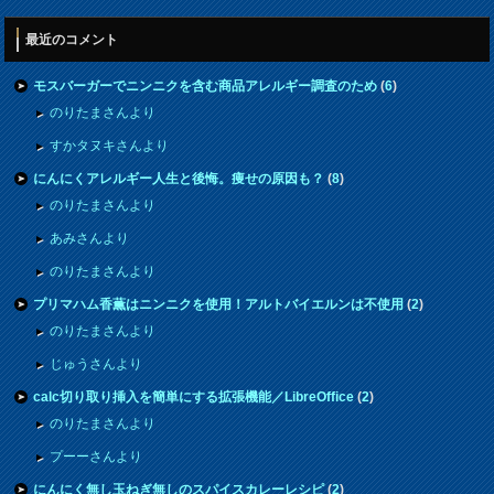
最近のコメント
モスバーガーでニンニクを含む商品アレルギー調査のため
(
6
)
のりたまさんより
すかタヌキさんより
にんにくアレルギー人生と後悔。痩せの原因も？
(
8
)
のりたまさんより
あみさんより
のりたまさんより
プリマハム香薫はニンニクを使用！アルトバイエルンは不使用
(
2
)
のりたまさんより
じゅうさんより
calc切り取り挿入を簡単にする拡張機能／LibreOffice
(
2
)
のりたまさんより
プーーさんより
にんにく無し玉ねぎ無しのスパイスカレーレシピ
(
2
)