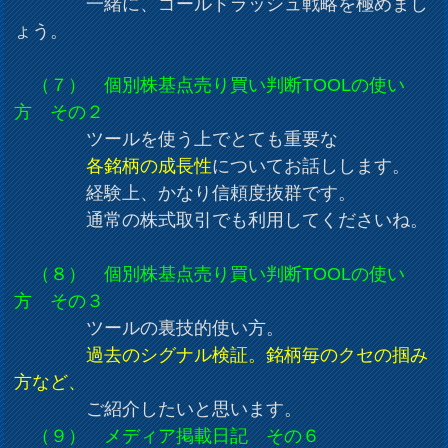
一緒に、ゴールドラッシュ戦略を極めまし
ょう。
（７） 個別株基点売り買い判断TOOLの使い
方 その２
ツールを使う上でとても重要な
各銘柄の成長性
についてお話しします。
経験上、かなり信頼度抜群です。
通常の株式取引でも利用してくださいね。
（８） 個別株基点売り買い判断TOOLの使い
方 その３
ツールの裏技的使い方。
過去のシグナル検証。銘柄毎のクセの掴み
方など、
ご紹介したいと思います。
（９） メディア掲載日記 その６