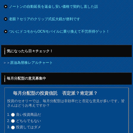
ノートンの自動延長を返金し安い価格で契約し直した話
老眼？セリアのクリップ式拡大鏡が便利です
ついにドコモからOCNモバイルに乗り換えて不労所得ゲット！
気になったら日々チェック！
＞＞
原油為替株レアルチャート
毎月分配型の意見募集中
毎月分配型の投資信託 否定派？肯定派？
投資のセオリーでは、毎月分配型は非効率だと否定な意見が多いです。皆
さんはどうお考えですか？
良い投資商品だ
どちらでもない
投資してはダメ