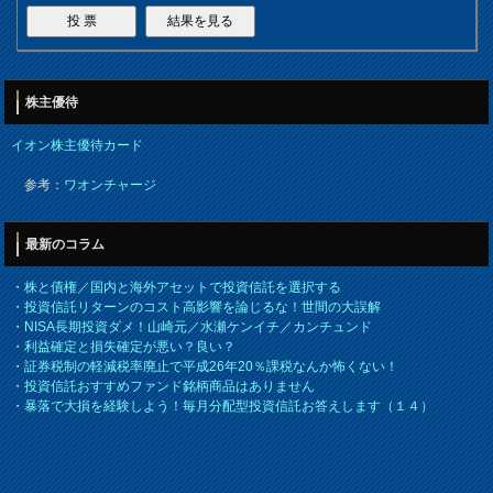
株主優待
イオン株主優待カード
参考：
ワオンチャージ
最新のコラム
・
株と債権／国内と海外アセットで投資信託を選択する
・
投資信託リターンのコスト高影響を論じるな！世間の大誤解
・
NISA長期投資ダメ！山崎元／水瀬ケンイチ／カンチュンド
・
利益確定と損失確定が悪い？良い？
・
証券税制の軽減税率廃止で平成26年20％課税なんか怖くない！
・
投資信託おすすめファンド銘柄商品はありません
・
暴落で大損を経験しよう！毎月分配型投資信託お答えします（１４）