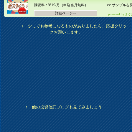
購読料：\819/月
（申込当月無料）
>>
サンプルを
詳細ページへ
powered by
まぐ
↓ 少しでも参考になるものがありましたら、応援クリッ
クお願いします。
↑ 他の投資信託ブログも見てみましょう！