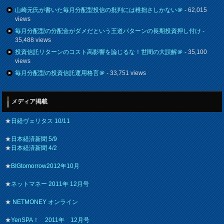
山崎元氏が書いた毎月分配型投信の批判には稚拙さしかない＠
- 62,015
views
毎月分配型の分配金がダメだという王道パターンの長期投資押し付け
-
35,488 views
投資信託リターンのコスト高影響を論じるな！世間の大誤解＠
- 35,100
views
毎月分配型の投資信託運用格言＠
- 33,751 views
メディア掲載
★
日経ヴェリタス 10/11
★
日本経済新聞 5/9
★
日本経済新聞 4/2
★
BIGtomorrow2012年10月
★
ネットマネー 2011年 12月号
★
NETMONEY オンライン
★
YenSPA！ 2011年 12月号