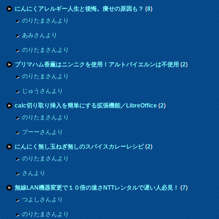
にんにくアレルギー人生と後悔。痩せの原因も？
(
8
)
のりたまさんより
あみさんより
のりたまさんより
プリマハム香薫はニンニクを使用！アルトバイエルンは不使用
(
2
)
のりたまさんより
じゅうさんより
calc切り取り挿入を簡単にする拡張機能／LibreOffice
(
2
)
のりたまさんより
プーーさんより
にんにく無し玉ねぎ無しのスパイスカレーレシピ
(
2
)
のりたまさんより
さんより
無線LAN機器変更で１０倍の速さNTTレンタルで遅い人必見！
(
7
)
つよしさんより
のりたまさんより