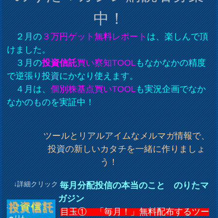
中！
２月の
３万円ゲット無料レポート
は、楽しんで頂
けました。
３月の
投資信託
買い察知TOOL
もなかなかの精度
で逆張り投資にかなり使えます。
４月は、
個別株基点買いTOOL
も実況企画でなか
なかのものを実証中！
ツールとリアルアイムなメルマガ情報で、
投資の新しいカタチを一緒に作りましょ
う！
↓詳細クリック
毎月分配投信の本当のこと のりたマ
ガジン
目玉① 「毎月！」無料配布するツー