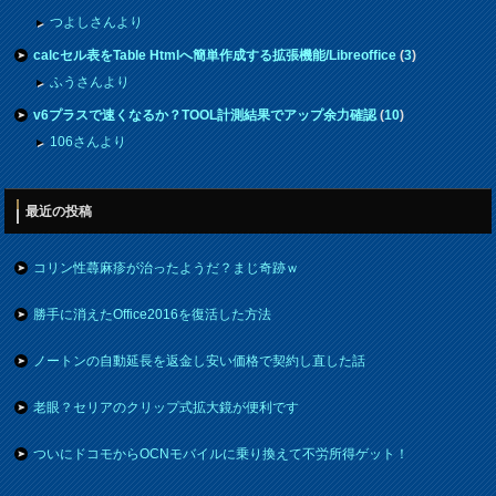
つよしさんより
calcセル表をTable Htmlへ簡単作成する拡張機能/Libreoffice
(
3
)
ふうさんより
v6プラスで速くなるか？TOOL計測結果でアップ余力確認
(
10
)
106さんより
最近の投稿
コリン性蕁麻疹が治ったようだ？まじ奇跡ｗ
勝手に消えたOffice2016を復活した方法
ノートンの自動延長を返金し安い価格で契約し直した話
老眼？セリアのクリップ式拡大鏡が便利です
ついにドコモからOCNモバイルに乗り換えて不労所得ゲット！