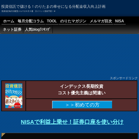
投資信託で儲ける！のりたまの幸せになる分配金収入向上計画
投資信託毎月分配型メルマガ６月３週 大イベント直前予想！＠
ホーム
毎月分配コラム
TOOL
のりたマガジン
メルマガ目次
NISA
ネット証券
人気blogﾗﾝｷﾝｸﾞ
スポンサードリンク
インデックス長期投資
コスト優先主義は間違い
＞＞初めての方
NISAで利益上乗せ！証券口座を使い分け