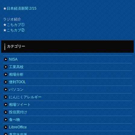
★
日本経済新聞 2/15
ラジオ紹介
★
こちカブ①
★
こちカブ②
カテゴリー
NISA
工業高校
相場分析
便利TOOL
パソコン
にんにくアレルギー
相場ツイート
投信買付け
食べ物
LibreOffice
真宗大谷派