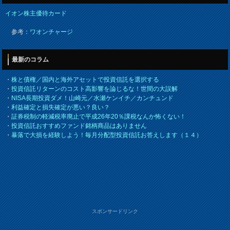
イオン株主優待カード
参考：
ワオンチャージ
最新のコラム
・
株と債権／国内と海外アセットで投資信託を選択する
・
投資信託リターンのコスト高影響を論じるな！世間の大誤解
・
NISA長期投資ダメ！山崎元／水瀬ケンイチ／カンチュンド
・
利益確定と損失確定が悪い？良い？
・
証券税制の軽減税率廃止で平成26年20％課税なんか怖くない！
・
投資信託おすすめファンド銘柄商品はありません
・
暴落で大損を経験しよう！毎月分配型投資信託お答えします（１４）
スポンサードリンク