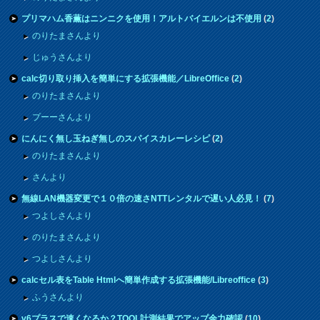
プリマハム香薫はニンニクを使用！アルトバイエルンは不使用
(
2
)
のりたまさんより
じゅうさんより
calc切り取り挿入を簡単にする拡張機能／LibreOffice
(
2
)
のりたまさんより
プーーさんより
にんにく無し玉ねぎ無しのスパイスカレーレシピ
(
2
)
のりたまさんより
さんより
無線LAN機器変更で１０倍の速さNTTレンタルで遅い人必見！
(
7
)
つよしさんより
のりたまさんより
つよしさんより
calcセル表をTable Htmlへ簡単作成する拡張機能/Libreoffice
(
3
)
ふうさんより
v6プラスで速くなるか？TOOL計測結果でアップ余力確認
(
10
)