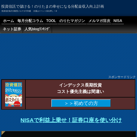
投資信託で儲ける！のりたまの幸せになる分配金収入向上計画
投資信託毎月分配型メルマガ7月5週 次週はイベント目白押し！＠
ホーム
毎月分配コラム
TOOL
のりたマガジン
メルマガ目次
NISA
ネット証券
人気blogﾗﾝｷﾝｸﾞ
スポンサードリンク
インデックス長期投資
コスト優先主義は間違い
＞＞初めての方
NISAで利益上乗せ！証券口座を使い分け