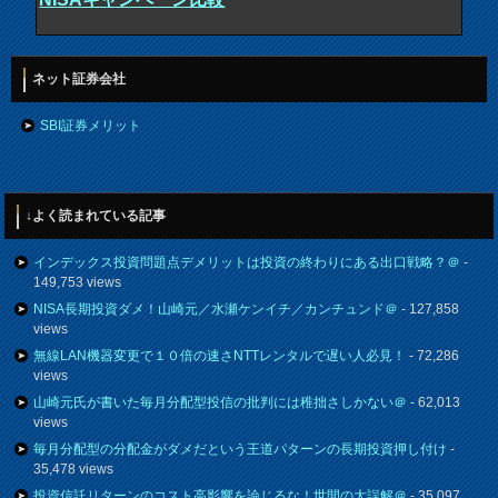
ネット証券会社
SBI証券メリット
↓よく読まれている記事
インデックス投資問題点デメリットは投資の終わりにある出口戦略？＠
-
149,753 views
NISA長期投資ダメ！山崎元／水瀬ケンイチ／カンチュンド＠
- 127,858
views
無線LAN機器変更で１０倍の速さNTTレンタルで遅い人必見！
- 72,286
views
山崎元氏が書いた毎月分配型投信の批判には稚拙さしかない＠
- 62,013
views
毎月分配型の分配金がダメだという王道パターンの長期投資押し付け
-
35,478 views
投資信託リターンのコスト高影響を論じるな！世間の大誤解＠
- 35,097