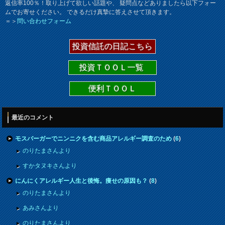
返信率100％！取り上げて欲しい話題や、 疑問点などありましたら以下フォー
ムでお寄せください。 できるだけ真摯に答えさせて頂きます。
＝＞
問い合わせフォーム
投資信託の日記こちら
投資ＴＯＯＬ一覧
便利ＴＯＯＬ
最近のコメント
モスバーガーでニンニクを含む商品アレルギー調査のため
(
6
)
のりたまさんより
すかタヌキさんより
にんにくアレルギー人生と後悔。痩せの原因も？
(
8
)
のりたまさんより
あみさんより
のりたまさんより