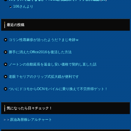
106さんより
最近の投稿
コリン性蕁麻疹が治ったようだ？まじ奇跡ｗ
勝手に消えたOffice2016を復活した方法
ノートンの自動延長を返金し安い価格で契約し直した話
老眼？セリアのクリップ式拡大鏡が便利です
ついにドコモからOCNモバイルに乗り換えて不労所得ゲット！
気になったら日々チェック！
＞＞
原油為替株レアルチャート