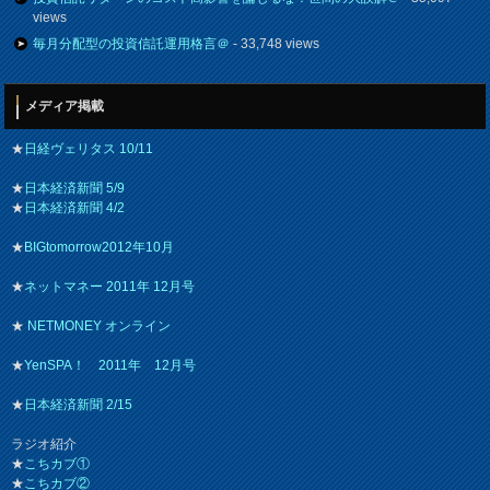
views
毎月分配型の投資信託運用格言＠
- 33,748 views
メディア掲載
★
日経ヴェリタス 10/11
★
日本経済新聞 5/9
★
日本経済新聞 4/2
★
BIGtomorrow2012年10月
★
ネットマネー 2011年 12月号
★
NETMONEY オンライン
★
YenSPA！ 2011年 12月号
★
日本経済新聞 2/15
ラジオ紹介
★
こちカブ①
★
こちカブ②