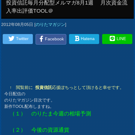
投資信託毎月分配型メルマガ8月1週 月次資金流
入率出評価TOOL＠
2012年08月05日
[
のりたマガジン
]
Twitter
Hatena
LINE
Facebook
↑ 閲覧前に
投資信託
応援ぽちっとして頂けると幸せです。
今日配信の
のりたマガジン目次です。
新作TOOL配布しますね。
（１） のりたま今週の相場予測
（２） 今後の資源通貨