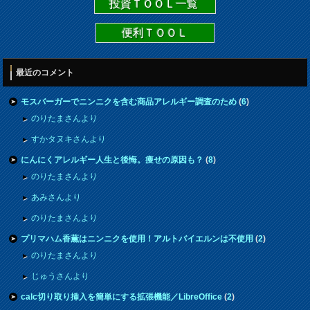
投資ＴＯＯＬ一覧
便利ＴＯＯＬ
最近のコメント
モスバーガーでニンニクを含む商品アレルギー調査のため
(
6
)
のりたまさんより
すかタヌキさんより
にんにくアレルギー人生と後悔。痩せの原因も？
(
8
)
のりたまさんより
あみさんより
のりたまさんより
プリマハム香薫はニンニクを使用！アルトバイエルンは不使用
(
2
)
のりたまさんより
じゅうさんより
calc切り取り挿入を簡単にする拡張機能／LibreOffice
(
2
)