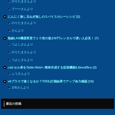
のりたまさんより
プーーさんより
にんにく無し玉ねぎ無しのスパイスカレーレシピ
(
2
)
のりたまさんより
さんより
無線LAN機器変更で１０倍の速さNTTレンタルで遅い人必見！
(
7
)
つよしさんより
のりたまさんより
つよしさんより
calcセル表をTable Htmlへ簡単作成する拡張機能/Libreoffice
(
3
)
ふうさんより
v6プラスで速くなるか？TOOL計測結果でアップ余力確認
(
10
)
106さんより
最近の投稿