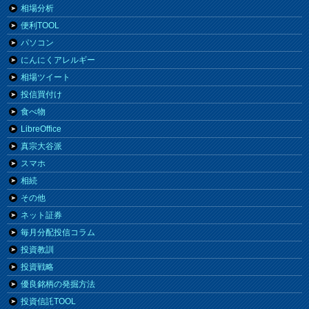
相場分析
便利TOOL
パソコン
にんにくアレルギー
相場ツイート
投信買付け
食べ物
LibreOffice
真宗大谷派
スマホ
相続
その他
ネット証券
毎月分配投信コラム
投資教訓
投資戦略
優良銘柄の発掘方法
投資信託TOOL