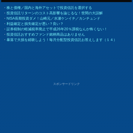
・
株と債権／国内と海外アセットで投資信託を選択する
・
投資信託リターンのコスト高影響を論じるな！世間の大誤解
・
NISA長期投資ダメ！山崎元／水瀬ケンイチ／カンチュンド
・
利益確定と損失確定が悪い？良い？
・
証券税制の軽減税率廃止で平成26年20％課税なんか怖くない！
・
投資信託おすすめファンド銘柄商品はありません
・
暴落で大損を経験しよう！毎月分配型投資信託お答えします（１４）
スポンサードリンク