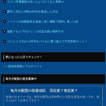
コリン性蕁麻疹が治ったようだ？まじ奇跡ｗ
勝手に消えたOffice2016を復活した方法
ノートンの自動延長を返金し安い価格で契約し直した話
老眼？セリアのクリップ式拡大鏡が便利です
ついにドコモからOCNモバイルに乗り換えて不労所得ゲット！
気になったら日々チェック！
＞＞
原油為替株レアルチャート
毎月分配型の意見募集中
毎月分配型の投資信託 否定派？肯定派？
投資のセオリーでは、毎月分配型は非効率だと否定な意見が多いです。皆
さんはどうお考えですか？