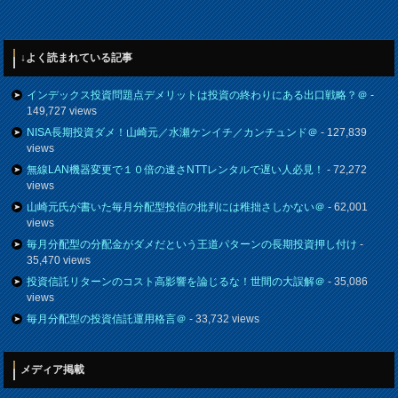
↓よく読まれている記事
インデックス投資問題点デメリットは投資の終わりにある出口戦略？＠
-
149,727 views
NISA長期投資ダメ！山崎元／水瀬ケンイチ／カンチュンド＠
- 127,839
views
無線LAN機器変更で１０倍の速さNTTレンタルで遅い人必見！
- 72,272
views
山崎元氏が書いた毎月分配型投信の批判には稚拙さしかない＠
- 62,001
views
毎月分配型の分配金がダメだという王道パターンの長期投資押し付け
-
35,470 views
投資信託リターンのコスト高影響を論じるな！世間の大誤解＠
- 35,086
views
毎月分配型の投資信託運用格言＠
- 33,732 views
メディア掲載