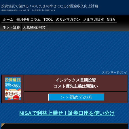
投資信託で儲ける！のりたまの幸せになる分配金収入向上計画
投資信託毎月分配型メルマガ8月1週 月次資金流入率出評価TOOL＠
ホーム
毎月分配コラム
TOOL
のりたマガジン
メルマガ目次
NISA
ネット証券
人気blogﾗﾝｷﾝｸﾞ
スポンサードリンク
インデックス長期投資
コスト優先主義は間違い
＞＞初めての方
NISAで利益上乗せ！証券口座を使い分け