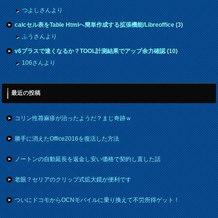
つよしさんより
calcセル表をTable Htmlへ簡単作成する拡張機能/Libreoffice
(
3
)
ふうさんより
v6プラスで速くなるか？TOOL計測結果でアップ余力確認
(
10
)
106さんより
最近の投稿
コリン性蕁麻疹が治ったようだ？まじ奇跡ｗ
勝手に消えたOffice2016を復活した方法
ノートンの自動延長を返金し安い価格で契約し直した話
老眼？セリアのクリップ式拡大鏡が便利です
ついにドコモからOCNモバイルに乗り換えて不労所得ゲット！