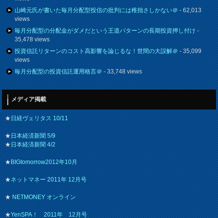
山崎元氏が書いた毎月分配型投信の批判には稚拙さしかない＠
- 62,013
views
毎月分配型の分配金がダメだという王道パターンの長期投資押し付け
-
35,478 views
投資信託リターンのコスト高影響を論じるな！世間の大誤解＠
- 35,099
views
毎月分配型の投資信託運用格言＠
- 33,748 views
メディア掲載
★
日経ヴェリタス 10/11
★
日本経済新聞 5/9
★
日本経済新聞 4/2
★
BIGtomorrow2012年10月
★
ネットマネー 2011年 12月号
★
NETMONEY オンライン
★
YenSPA！ 2011年 12月号