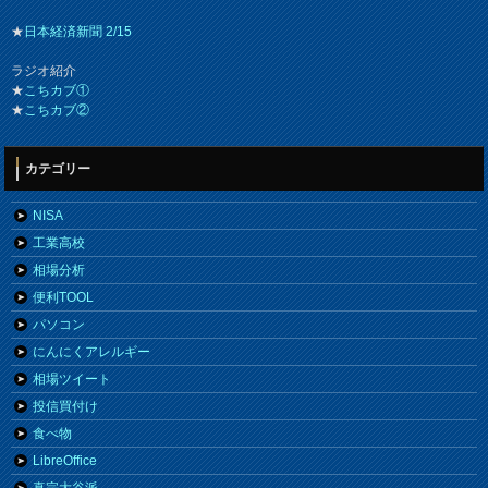
★
日本経済新聞 2/15
ラジオ紹介
★
こちカブ①
★
こちカブ②
カテゴリー
NISA
工業高校
相場分析
便利TOOL
パソコン
にんにくアレルギー
相場ツイート
投信買付け
食べ物
LibreOffice