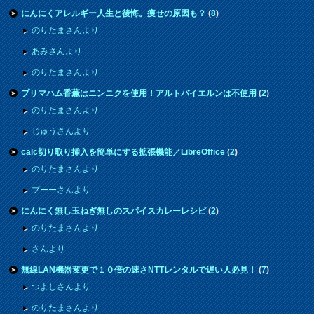
にんにくアレルギー人生と後悔。痩せの原因も？
(
8
)
のりたまさんより
あみさんより
のりたまさんより
プリマハム香薫はニンニクを使用！アルトバイエルンは不使用
(
2
)
のりたまさんより
じゅうさんより
calc切り取り挿入を簡単にする拡張機能／LibreOffice
(
2
)
のりたまさんより
プーーさんより
にんにく無し玉ねぎ無しのスパイスカレーレシピ
(
2
)
のりたまさんより
さんより
無線LAN機器変更で１０倍の速さNTTレンタルで遅い人必見！
(
7
)
つよしさんより
のりたまさんより