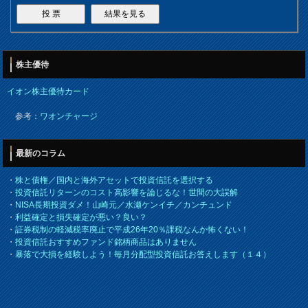
株主優待
イオン株主優待カード
参考：
ワオンチャージ
最新のコラム
・
株と債権／国内と海外アセットで投資信託を選択する
・
投資信託リターンのコスト高影響を論じるな！世間の大誤解
・
NISA長期投資ダメ！山崎元／水瀬ケンイチ／カンチュンド
・
利益確定と損失確定が悪い？良い？
・
証券税制の軽減税率廃止で平成26年20％課税なんか怖くない！
・
投資信託おすすめファンド銘柄商品はありません
・
暴落で大損を経験しよう！毎月分配型投資信託お答えします（１４）