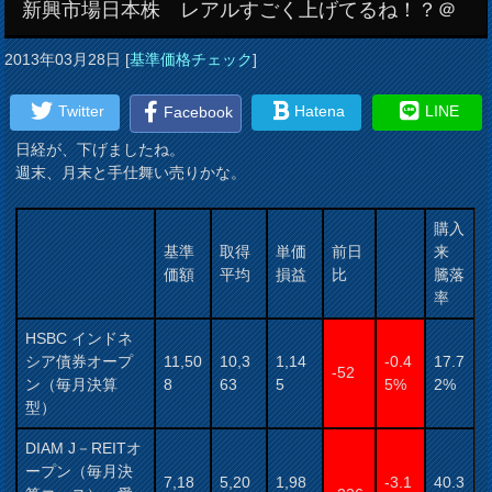
新興市場日本株 レアルすごく上げてるね！？＠
2013年03月28日
[
基準価格チェック
]
Twitter
Hatena
LINE
Facebook
日経が、下げましたね。
週末、月末と手仕舞い売りかな。
購入
基準
取得
単価
前日
来
価額
平均
損益
比
騰落
率
HSBC インドネ
シア債券オープ
11,50
10,3
1,14
-0.4
17.7
-52
ン（毎月決算
8
63
5
5%
2%
型）
DIAM J－REITオ
ープン（毎月決
7,18
5,20
1,98
-3.1
40.3