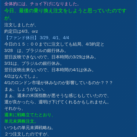
全体的には、チョイ下げになりました。
今日、最後の乗り換え注文をしようと思っていたのです
が。
注文しましたが、
約定日は4/3。orz
【ファンド休日】 3/29、4/1、4/4
今日の１５：００までに注文しても結局、4/3約定と
3/28 は、ブラジルの銀行休み。
翌日反映できないので、日本時間の3/29は休み。
3/31は、ブラジルの銀行休み。
翌日反映出来ないので、日本時間の4/1は休み。
4/2はなんでしょ。
4/1のロンドン市場が休みなのが影響しているのか？？？
まぁ、しょうがない。
まぁ、週末の米国指数が悪そうな感じもしていたので、
運が良かったら、週明け下げてくれるかもしれません。
それから、
週末に戦略立てたとおり、
単元未満株注文。
いつもの単元未満戦略ね。
２つ注文したのですが、