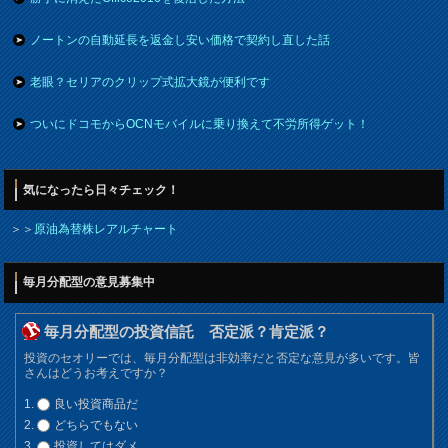
ノートンの自動延長を返金し安い価格で契約し直した話
老眼？セリアのクリップ式拡大鏡が便利です
ついにドコモからOCNモバイルに乗り換えて不労所得ゲット！
気になったら日々チェック！
＞＞
原油為替株レアルチャート
毎月分配型の意見募集中
毎月分配型の投資信託 否定派？肯定派？
投資のセオリーでは、毎月分配型は非効率だと否定な意見が多いです。皆
さんはどうお考えですか？
良い投資商品だ
どちらでもない
投資してはダメ