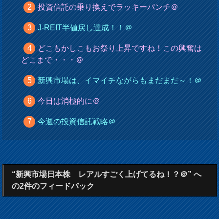
投資信託の乗り換えでラッキーパンチ＠
J-REIT半値戻し達成！！＠
どこもかしこもお祭り上昇ですね！この興奮は
どこまで・・・＠
新興市場は、イマイチながらもまだまだ～！＠
今日は消極的に＠
今週の投資信託戦略＠
“新興市場日本株 レアルすごく上げてるね！？＠” へ
の2件のフィードバック