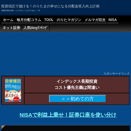
投資信託で儲ける！のりたまの幸せになる分配金収入向上計画
新興市場日本株 レアルすごく上げてるね！？＠
ホーム
毎月分配コラム
TOOL
のりたマガジン
メルマガ目次
NISA
ネット証券
人気blogﾗﾝｷﾝｸﾞ
スポンサードリンク
インデックス長期投資
コスト優先主義は間違い
＞＞初めての方
NISAで利益上乗せ！証券口座を使い分け