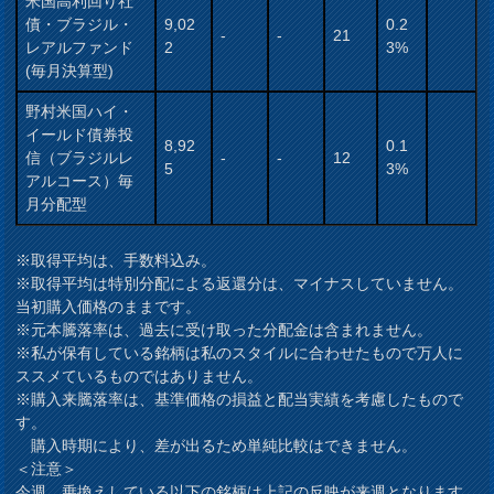
米国高利回り社
債・ブラジル・
9,02
0.2
-
-
21
レアルファンド
2
3%
(毎月決算型)
野村米国ハイ・
イールド債券投
8,92
0.1
信（ブラジルレ
-
-
12
5
3%
アルコース）毎
月分配型
※取得平均は、手数料込み。
※取得平均は特別分配による返還分は、マイナスしていません。
当初購入価格のままです。
※元本騰落率は、過去に受け取った分配金は含まれません。
※私が保有している銘柄は私のスタイルに合わせたもので万人に
ススメているものではありません。
※購入来騰落率は、基準価格の損益と配当実績を考慮したもので
す。
購入時期により、差が出るため単純比較はできません。
＜注意＞
今週、乗換えしている以下の銘柄は上記の反映が来週となります