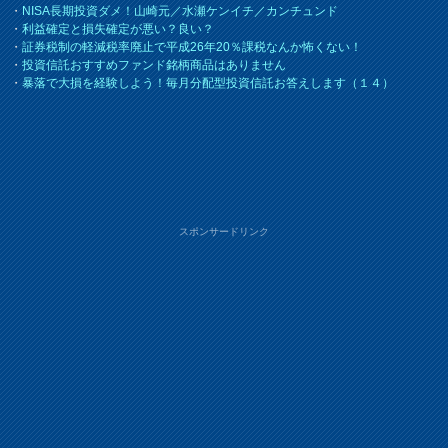
・
NISA長期投資ダメ！山崎元／水瀬ケンイチ／カンチュンド
・
利益確定と損失確定が悪い？良い？
・
証券税制の軽減税率廃止で平成26年20％課税なんか怖くない！
・
投資信託おすすめファンド銘柄商品はありません
・
暴落で大損を経験しよう！毎月分配型投資信託お答えします（１４）
スポンサードリンク