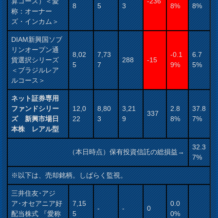
算コース）＜愛
-236
8
5
3
8%
8%
称：オーナー
ズ・インカム＞
DIAM新興国ソブ
リンオープン通
8,02
7,73
-0.1
6.7
貨選択シリーズ
288
-15
5
7
9%
5%
＜ブラジルレア
ルコース＞
ネット証券専用
ファンドシリー
12,0
8,80
3,21
2.8
37.8
337
ズ 新興市場日
22
3
9
8%
7%
本株 レアル型
32.3
（本日時点）保有投資信託の総損益→
7%
※以下は、売却銘柄。しばらく監視。
三井住友･アジ
ア･オセアニア好
7,15
0.0
-
-
0
配当株式 『愛称
5
0%