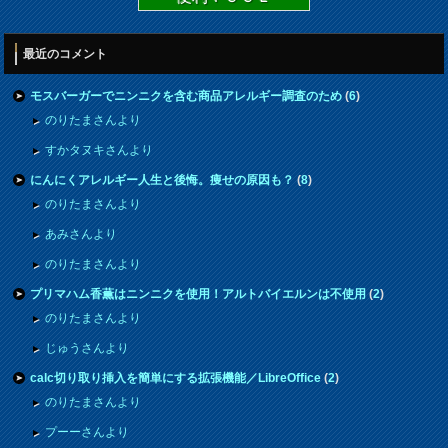
最近のコメント
モスバーガーでニンニクを含む商品アレルギー調査のため
(
6
)
のりたまさんより
すかタヌキさんより
にんにくアレルギー人生と後悔。痩せの原因も？
(
8
)
のりたまさんより
あみさんより
のりたまさんより
プリマハム香薫はニンニクを使用！アルトバイエルンは不使用
(
2
)
のりたまさんより
じゅうさんより
calc切り取り挿入を簡単にする拡張機能／LibreOffice
(
2
)
のりたまさんより
プーーさんより