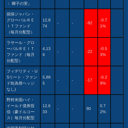
： 椰子の実』
損保ジャパン・
グローバルＲＥ
12,8
-0.7
-
-
-92
ＩＴファンド
74
1%
（毎月分配型）
ラサール・グロ
ーバルＲＥＩＴ
4,13
-0.5
-
-
-22
ファンド（毎月
6
3%
分配型）
フィデリティ・U
Sリート・ファン
5,88
-0.2
-
-
-17
ドB(為替ヘッジ
5
9%
なし)
野村米国ハイ・
イールド債券投
12,6
0.7
-
-
90
信（豪ドルコー
33
2%
ス）毎月分配型