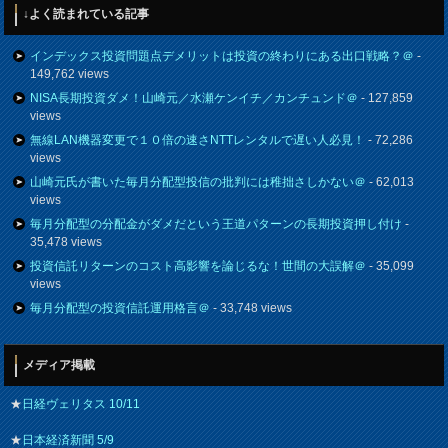
↓よく読まれている記事
インデックス投資問題点デメリットは投資の終わりにある出口戦略？＠
-
149,762 views
NISA長期投資ダメ！山崎元／水瀬ケンイチ／カンチュンド＠
- 127,859
views
無線LAN機器変更で１０倍の速さNTTレンタルで遅い人必見！
- 72,286
views
山崎元氏が書いた毎月分配型投信の批判には稚拙さしかない＠
- 62,013
views
毎月分配型の分配金がダメだという王道パターンの長期投資押し付け
-
35,478 views
投資信託リターンのコスト高影響を論じるな！世間の大誤解＠
- 35,099
views
毎月分配型の投資信託運用格言＠
- 33,748 views
メディア掲載
★
日経ヴェリタス 10/11
★
日本経済新聞 5/9