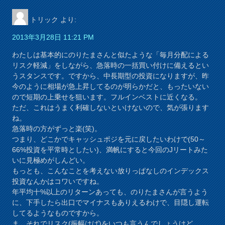
トリック
より:
2013年3月28日 11:21 PM
わたしは基本的にのりたまさんと似たような「毎月分配による
リスク軽減」をしながら、急落時の一括買い付けに備えるとい
うスタンスです。ですから、中長期型の投資になりますが、昨
今のように相場が急上昇してるのが明らかだと、もったいない
ので短期の上乗せを狙います。フルインベストに近くなる。
ただ、これはうまく利確しないといけないので、気が張ります
ね。
急落時の方がずっと楽(笑)。
つまり、どこかでキャッシュポジを元に戻したいわけで(50～
66%投資を平常時としたい)、満帆にすると今回のJリートみた
いに見極めがしんどい。
もっとも、こんなことを考えない放りっぱなしのインデックス
投資なんかはコワいですね。
年平均十%以上のリターンあっても、のりたまさんが言うよう
に、下手したら出口でマイナスもありえるわけで、目隠し運転
してるようなものですから。
ま、それでリスク(振幅はば)をいつも言うんでしょうけど。