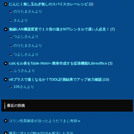
にんにく無し玉ねぎ無しのスパイスカレーレシピ
(
2
)
のりたまさんより
さんより
無線LAN機器変更で１０倍の速さNTTレンタルで遅い人必見！
(
7
)
つよしさんより
のりたまさんより
つよしさんより
calcセル表をTable Htmlへ簡単作成する拡張機能/Libreoffice
(
3
)
ふうさんより
v6プラスで速くなるか？TOOL計測結果でアップ余力確認
(
10
)
106さんより
最近の投稿
コリン性蕁麻疹が治ったようだ？まじ奇跡ｗ
勝手に消えたOffice2016を復活した方法