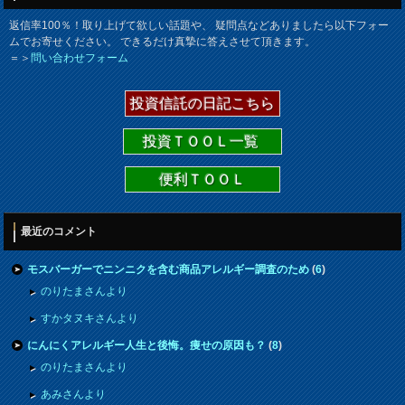
返信率100％！取り上げて欲しい話題や、 疑問点などありましたら以下フォー
ムでお寄せください。 できるだけ真摯に答えさせて頂きます。
＝＞
問い合わせフォーム
投資信託の日記こちら
投資ＴＯＯＬ一覧
便利ＴＯＯＬ
最近のコメント
モスバーガーでニンニクを含む商品アレルギー調査のため
(
6
)
のりたまさんより
すかタヌキさんより
にんにくアレルギー人生と後悔。痩せの原因も？
(
8
)
のりたまさんより
あみさんより