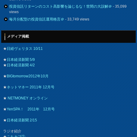
投資信託リターンのコスト高影響を論じるな！世間の大誤解＠
- 35,099
views
毎月分配型の投資信託運用格言＠
- 33,749 views
メディア掲載
★
日経ヴェリタス 10/11
★
日本経済新聞 5/9
★
日本経済新聞 4/2
★
BIGtomorrow2012年10月
★
ネットマネー 2011年 12月号
★
NETMONEY オンライン
★
YenSPA！ 2011年 12月号
★
日本経済新聞 2/15
ラジオ紹介
★
こちカブ①