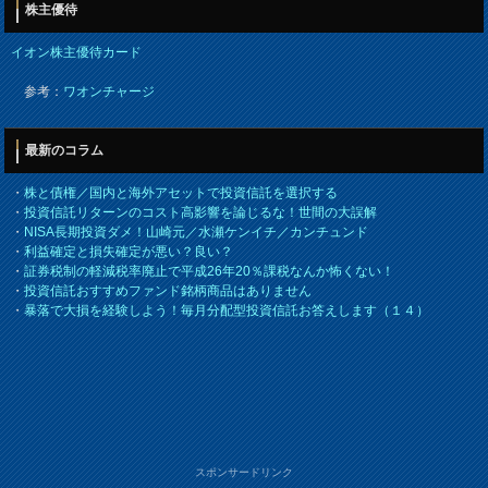
株主優待
イオン株主優待カード
参考：
ワオンチャージ
最新のコラム
・
株と債権／国内と海外アセットで投資信託を選択する
・
投資信託リターンのコスト高影響を論じるな！世間の大誤解
・
NISA長期投資ダメ！山崎元／水瀬ケンイチ／カンチュンド
・
利益確定と損失確定が悪い？良い？
・
証券税制の軽減税率廃止で平成26年20％課税なんか怖くない！
・
投資信託おすすめファンド銘柄商品はありません
・
暴落で大損を経験しよう！毎月分配型投資信託お答えします（１４）
スポンサードリンク