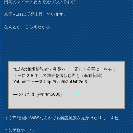
円高のマイナス要因で見づらいですが、
米国REITは反発上昇しています。
なんとか、こらえたかな。
“伝説の相場解説者”が引退へ 「正しく公平に」をモッ
トーに２８年、名調子を惜しむ声も（産経新聞） –
Yahoo!ニュース http://t.co/ikZuUsF2m3
— のりたま (@nrtm5000)
2015, 6月 10
よくTV番組のWBSなんかでも解説風景を見かけたりしますね。
ご苦労様でした。