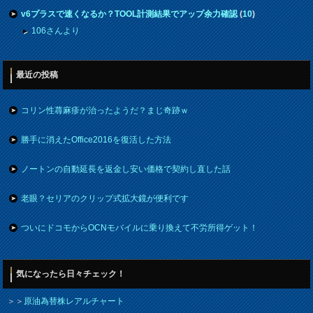
v6プラスで速くなるか？TOOL計測結果でアップ余力確認
(
10
)
106さんより
最近の投稿
コリン性蕁麻疹が治ったようだ？まじ奇跡ｗ
勝手に消えたOffice2016を復活した方法
ノートンの自動延長を返金し安い価格で契約し直した話
老眼？セリアのクリップ式拡大鏡が便利です
ついにドコモからOCNモバイルに乗り換えて不労所得ゲット！
気になったら日々チェック！
＞＞
原油為替株レアルチャート