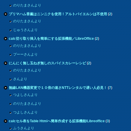
のりたまさんより
プリマハム香薫はニンニクを使用！アルトバイエルンは不使用
(
2
)
のりたまさんより
じゅうさんより
calc切り取り挿入を簡単にする拡張機能／LibreOffice
(
2
)
のりたまさんより
プーーさんより
にんにく無し玉ねぎ無しのスパイスカレーレシピ
(
2
)
のりたまさんより
さんより
無線LAN機器変更で１０倍の速さNTTレンタルで遅い人必見！
(
7
)
つよしさんより
のりたまさんより
つよしさんより
calcセル表をTable Htmlへ簡単作成する拡張機能/Libreoffice
(
3
)
ふうさんより