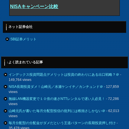
NISAキャンペーン比較
ネット証券会社
SBI証券メリット
↓よく読まれている記事
インデックス投資問題点デメリットは投資の終わりにある出口戦略？＠
-
149,764 views
NISA長期投資ダメ！山崎元／水瀬ケンイチ／カンチュンド＠
- 127,859
views
無線LAN機器変更で１０倍の速さNTTレンタルで遅い人必見！
- 72,286
views
山崎元氏が書いた毎月分配型投信の批判には稚拙さしかない＠
- 62,013
views
毎月分配型の分配金がダメだという王道パターンの長期投資押し付け
-
35,478 views