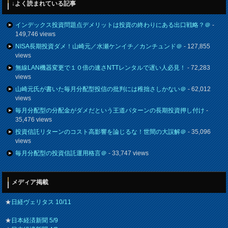
↓よく読まれている記事
インデックス投資問題点デメリットは投資の終わりにある出口戦略？＠
-
149,746 views
NISA長期投資ダメ！山崎元／水瀬ケンイチ／カンチュンド＠
- 127,855
views
無線LAN機器変更で１０倍の速さNTTレンタルで遅い人必見！
- 72,283
views
山崎元氏が書いた毎月分配型投信の批判には稚拙さしかない＠
- 62,012
views
毎月分配型の分配金がダメだという王道パターンの長期投資押し付け
-
35,476 views
投資信託リターンのコスト高影響を論じるな！世間の大誤解＠
- 35,096
views
毎月分配型の投資信託運用格言＠
- 33,747 views
メディア掲載
★
日経ヴェリタス 10/11
★
日本経済新聞 5/9