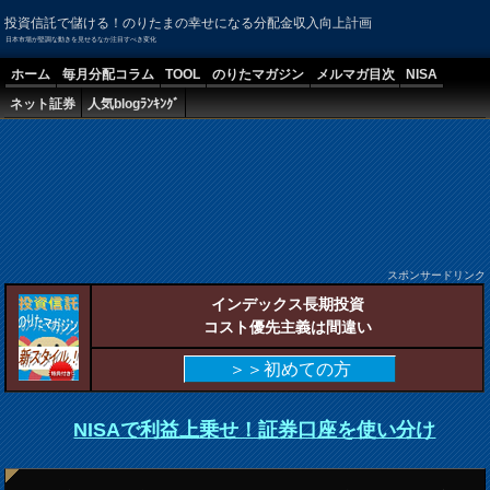
投資信託で儲ける！のりたまの幸せになる分配金収入向上計画
日本市場が堅調な動きを見せるなか注目すべき変化
ホーム
毎月分配コラム
TOOL
のりたマガジン
メルマガ目次
NISA
ネット証券
人気blogﾗﾝｷﾝｸﾞ
スポンサードリンク
インデックス長期投資
コスト優先主義は間違い
＞＞初めての方
NISAで利益上乗せ！証券口座を使い分け