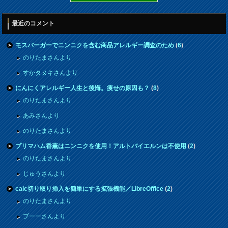
最近のコメント
モスバーガーでニンニクを含む商品アレルギー調査のため
(
6
)
のりたまさんより
すかタヌキさんより
にんにくアレルギー人生と後悔。痩せの原因も？
(
8
)
のりたまさんより
あみさんより
のりたまさんより
プリマハム香薫はニンニクを使用！アルトバイエルンは不使用
(
2
)
のりたまさんより
じゅうさんより
calc切り取り挿入を簡単にする拡張機能／LibreOffice
(
2
)
のりたまさんより
プーーさんより