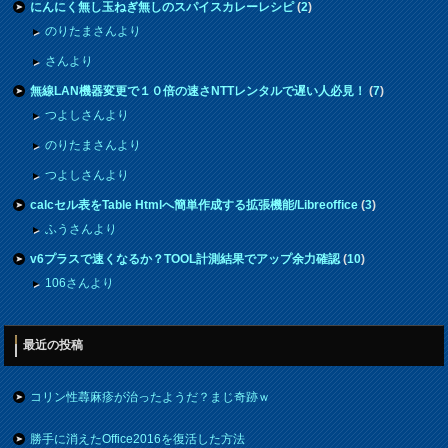
にんにく無し玉ねぎ無しのスパイスカレーレシピ
(
2
)
のりたまさんより
さんより
無線LAN機器変更で１０倍の速さNTTレンタルで遅い人必見！
(
7
)
つよしさんより
のりたまさんより
つよしさんより
calcセル表をTable Htmlへ簡単作成する拡張機能/Libreoffice
(
3
)
ふうさんより
v6プラスで速くなるか？TOOL計測結果でアップ余力確認
(
10
)
106さんより
最近の投稿
コリン性蕁麻疹が治ったようだ？まじ奇跡ｗ
勝手に消えたOffice2016を復活した方法