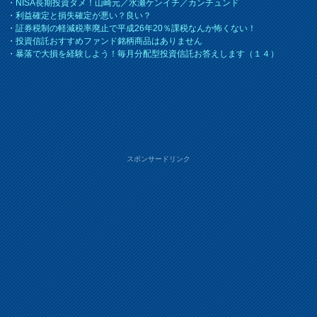
・
NISA長期投資ダメ！山崎元／水瀬ケンイチ／カンチュンド
・
利益確定と損失確定が悪い？良い？
・
証券税制の軽減税率廃止で平成26年20％課税なんか怖くない！
・
投資信託おすすめファンド銘柄商品はありません
・
暴落で大損を経験しよう！毎月分配型投資信託お答えします（１４）
スポンサードリンク