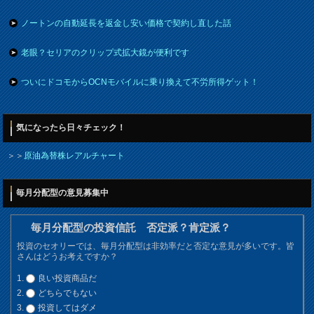
ノートンの自動延長を返金し安い価格で契約し直した話
老眼？セリアのクリップ式拡大鏡が便利です
ついにドコモからOCNモバイルに乗り換えて不労所得ゲット！
気になったら日々チェック！
＞＞
原油為替株レアルチャート
毎月分配型の意見募集中
毎月分配型の投資信託 否定派？肯定派？
投資のセオリーでは、毎月分配型は非効率だと否定な意見が多いです。皆
さんはどうお考えですか？
良い投資商品だ
どちらでもない
投資してはダメ