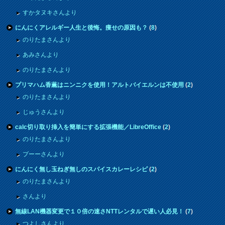
すかタヌキさんより
にんにくアレルギー人生と後悔。痩せの原因も？
(
8
)
のりたまさんより
あみさんより
のりたまさんより
プリマハム香薫はニンニクを使用！アルトバイエルンは不使用
(
2
)
のりたまさんより
じゅうさんより
calc切り取り挿入を簡単にする拡張機能／LibreOffice
(
2
)
のりたまさんより
プーーさんより
にんにく無し玉ねぎ無しのスパイスカレーレシピ
(
2
)
のりたまさんより
さんより
無線LAN機器変更で１０倍の速さNTTレンタルで遅い人必見！
(
7
)
つよしさんより