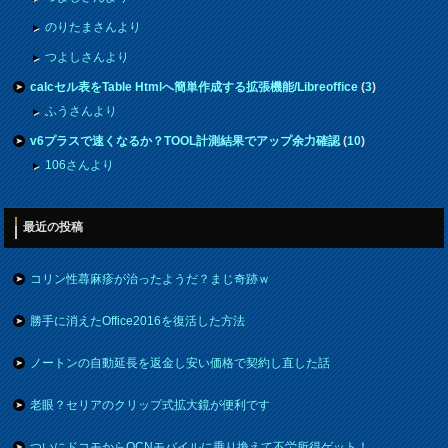
のりたまさんより
つよしさんより
calcセル表をTable Htmlへ簡単作成する拡張機能/Libreoffice
(
3
)
ふうさんより
v6プラスで速くなるか？TOOL計測結果でアップ余力確認
(
10
)
106さんより
最近の投稿
コリン性蕁麻疹が治ったようだ？まじ奇跡ｗ
勝手に消えたOffice2016を復活した方法
ノートンの自動延長を返金し安い価格で契約し直した話
老眼？セリアのクリップ式拡大鏡が便利です
ついにドコモからOCNモバイルに乗り換えて不労所得ゲット！