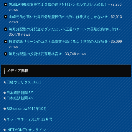
無線LAN機器変更で１０倍の速さNTTレンタルで遅い人必見！
- 72,286
views
山崎元氏が書いた毎月分配型投信の批判には稚拙さしかない＠
- 62,013
views
毎月分配型の分配金がダメだという王道パターンの長期投資押し付け
-
35,478 views
投資信託リターンのコスト高影響を論じるな！世間の大誤解＠
- 35,099
views
毎月分配型の投資信託運用格言＠
- 33,748 views
メディア掲載
★
日経ヴェリタス 10/11
★
日本経済新聞 5/9
★
日本経済新聞 4/2
★
BIGtomorrow2012年10月
★
ネットマネー 2011年 12月号
★
NETMONEY オンライン