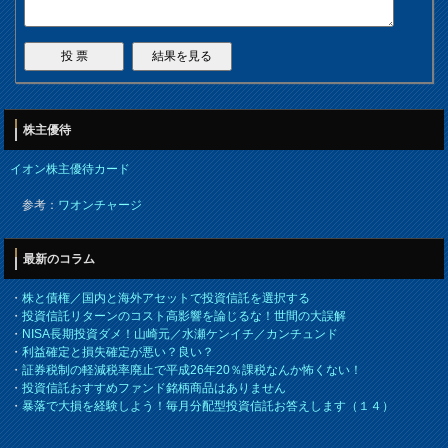
株主優待
イオン株主優待カード
参考：
ワオンチャージ
最新のコラム
・
株と債権／国内と海外アセットで投資信託を選択する
・
投資信託リターンのコスト高影響を論じるな！世間の大誤解
・
NISA長期投資ダメ！山崎元／水瀬ケンイチ／カンチュンド
・
利益確定と損失確定が悪い？良い？
・
証券税制の軽減税率廃止で平成26年20％課税なんか怖くない！
・
投資信託おすすめファンド銘柄商品はありません
・
暴落で大損を経験しよう！毎月分配型投資信託お答えします（１４）