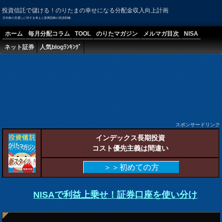
投資信託で儲ける！のりたまの幸せになる分配金収入向上計画
日本株の見通しに対する考えと新興国株の投資戦略
ホーム
毎月分配コラム
TOOL
のりたマガジン
メルマガ目次
NISA
ネット証券
人気blogﾗﾝｷﾝｸﾞ
スポンサードリンク
インデックス長期投資
コスト優先主義は間違い
＞＞初めての方
NISAで利益上乗せ！証券口座を使い分け