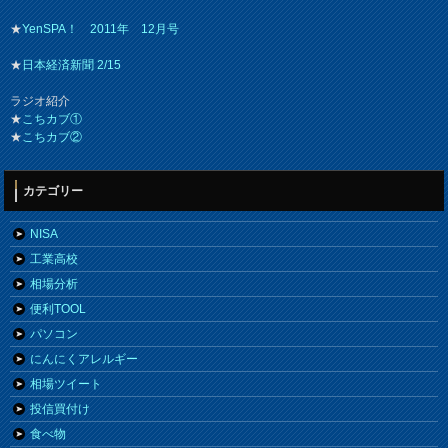
★
YenSPA！ 2011年 12月号
★
日本経済新聞 2/15
ラジオ紹介
★
こちカブ①
★
こちカブ②
カテゴリー
NISA
工業高校
相場分析
便利TOOL
パソコン
にんにくアレルギー
相場ツイート
投信買付け
食べ物