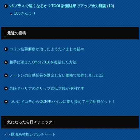
v6プラスで速くなるか？TOOL計測結果でアップ余力確認
(
10
)
106さんより
最近の投稿
コリン性蕁麻疹が治ったようだ？まじ奇跡ｗ
勝手に消えたOffice2016を復活した方法
ノートンの自動延長を返金し安い価格で契約し直した話
老眼？セリアのクリップ式拡大鏡が便利です
ついにドコモからOCNモバイルに乗り換えて不労所得ゲット！
気になったら日々チェック！
＞＞
原油為替株レアルチャート