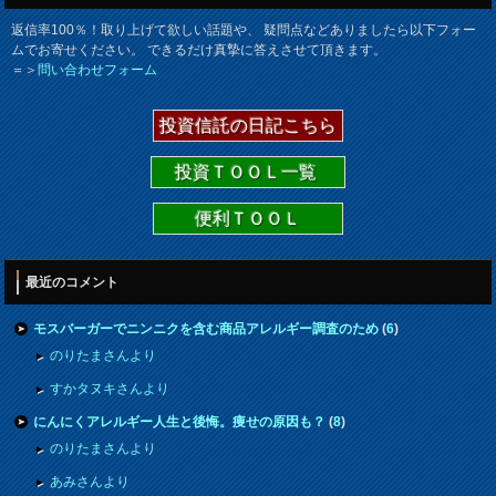
返信率100％！取り上げて欲しい話題や、 疑問点などありましたら以下フォー
ムでお寄せください。 できるだけ真摯に答えさせて頂きます。
＝＞
問い合わせフォーム
投資信託の日記こちら
投資ＴＯＯＬ一覧
便利ＴＯＯＬ
最近のコメント
モスバーガーでニンニクを含む商品アレルギー調査のため
(
6
)
のりたまさんより
すかタヌキさんより
にんにくアレルギー人生と後悔。痩せの原因も？
(
8
)
のりたまさんより
あみさんより