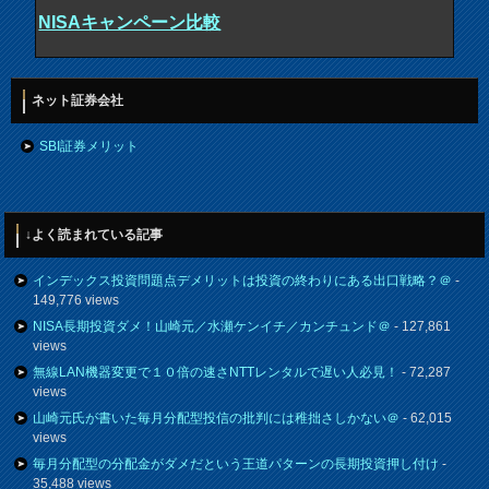
NISAキャンペーン比較
ネット証券会社
SBI証券メリット
↓よく読まれている記事
インデックス投資問題点デメリットは投資の終わりにある出口戦略？＠
-
149,776 views
NISA長期投資ダメ！山崎元／水瀬ケンイチ／カンチュンド＠
- 127,861
views
無線LAN機器変更で１０倍の速さNTTレンタルで遅い人必見！
- 72,287
views
山崎元氏が書いた毎月分配型投信の批判には稚拙さしかない＠
- 62,015
views
毎月分配型の分配金がダメだという王道パターンの長期投資押し付け
-
35,488 views