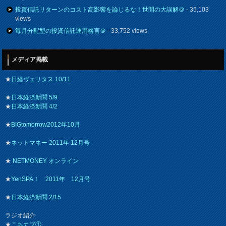
投資信託リターンのコスト高影響を論じるな！世間の大誤解＠
- 35,103
views
毎月分配型の投資信託運用格言＠
- 33,752 views
メディア掲載
★
日経ヴェリタス 10/11
★
日本経済新聞 5/9
★
日本経済新聞 4/2
★
BIGtomorrow2012年10月
★
ネットマネー 2011年 12月号
★
NETMONEY オンライン
★
YenSPA！ 2011年 12月号
★
日本経済新聞 2/15
ラジオ紹介
★
こちカブ①