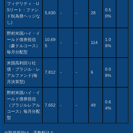
フィデリティ・U
Sリート・ファン
0.5
5,630
-
-
28
ドB(為替ヘッジな
0%
し)
野村米国ハイ・イ
ールド債券投信
10,69
1.0
-
-
114
（豪ドルコース）
5
8%
毎月分配型
米国高利回り社
債・ブラジル・レ
0.0
7,812
-
-
6
アルファンド(毎
8%
月決算型)
野村米国ハイ・イ
ールド債券投信
0.6
（ブラジルレアル
7,652
-
-
49
4%
コース）毎月分配
型
※取得平均は、手数料込み。