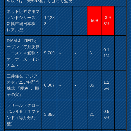
※以下は、売却銘柄。しばらく監視。
ネット証券専用フ
ァンドシリーズ
12,28
-3.9
-
-
-509
新興市場日本株
3
8%
レアル型
DIAM J－REITオ
ープン（毎月決算
0.1
コース）＜愛称：
5,709
-
-
6
1%
オーナーズ・イン
カム＞
三井住友･アジア･
オセアニア好配当
1.2
6,907
-
-
85
株式 『愛称 ： 椰
5%
子の実』
ラサール・グロー
バルＲＥＩＴファ
0.5
3,855
-
-
21
ンド（毎月分配
5%
型）