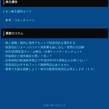
株主優待
イオン株主優待カード
参考：
ワオンチャージ
最新のコラム
・
株と債権／国内と海外アセットで投資信託を選択する
・
投資信託リターンのコスト高影響を論じるな！世間の大誤解
・
NISA長期投資ダメ！山崎元／水瀬ケンイチ／カンチュンド
・
利益確定と損失確定が悪い？良い？
・
証券税制の軽減税率廃止で平成26年20％課税なんか怖くない！
・
投資信託おすすめファンド銘柄商品はありません
・
暴落で大損を経験しよう！毎月分配型投資信託お答えします（１４）
スポンサードリンク