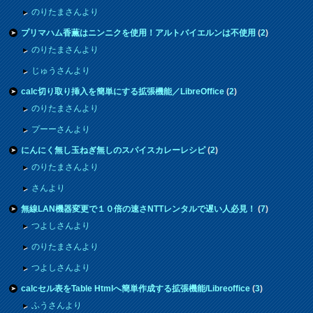
のりたまさんより
プリマハム香薫はニンニクを使用！アルトバイエルンは不使用
(
2
)
のりたまさんより
じゅうさんより
calc切り取り挿入を簡単にする拡張機能／LibreOffice
(
2
)
のりたまさんより
プーーさんより
にんにく無し玉ねぎ無しのスパイスカレーレシピ
(
2
)
のりたまさんより
さんより
無線LAN機器変更で１０倍の速さNTTレンタルで遅い人必見！
(
7
)
つよしさんより
のりたまさんより
つよしさんより
calcセル表をTable Htmlへ簡単作成する拡張機能/Libreoffice
(
3
)
ふうさんより