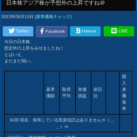
日本株アジア株が予想外の上昇ですね＠
2013年08月13日
[
基準価格チェック
]
Twitter
Hatena
LINE
Facebook
今日の日本株、
想定外の上昇をみせましたね！
とはいえ、
まだまだ弱い。
購
入
基準
取得
単価
前日
来
価額
平均
損益
比
騰
落
率
6/28 現在、保有している投資信託はありませんｍ（＿
＿）ｍ