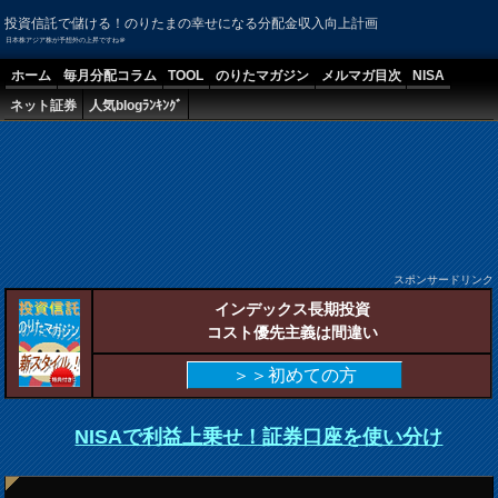
投資信託で儲ける！のりたまの幸せになる分配金収入向上計画
日本株アジア株が予想外の上昇ですね＠
ホーム
毎月分配コラム
TOOL
のりたマガジン
メルマガ目次
NISA
ネット証券
人気blogﾗﾝｷﾝｸﾞ
スポンサードリンク
インデックス長期投資
コスト優先主義は間違い
＞＞初めての方
NISAで利益上乗せ！証券口座を使い分け