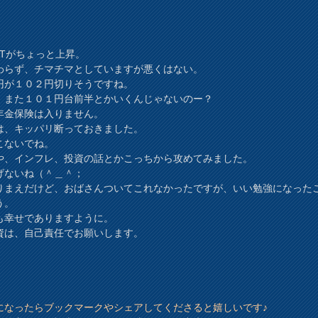
EITがちょっと上昇。
わらず、チマチマとしていますが悪くはない。
円が１０２円切りそうですね。
、また１０１円台前半とかいくんじゃないのー？
年金保険は入りません。
は、キッパリ断っておきました。
こないでね。
や、インフレ、投資の話とかこっちから攻めてみました。
げないね（＾＿＾；
りまえだけど、おばさんついてこれなかったですが、いい勉強になった
う。
も幸せでありますように。
資は、自己責任でお願いします。
になったらブックマークやシェアしてくださると嬉しいです♪