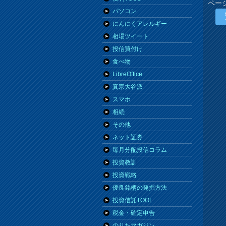
ペー
パソコン
にんにくアレルギー
相場ツイート
投信買付け
食べ物
LibreOffice
真宗大谷派
スマホ
相続
その他
ネット証券
毎月分配投信コラム
投資教訓
投資戦略
優良銘柄の発掘方法
投資信託TOOL
税金・確定申告
のりたマガジン