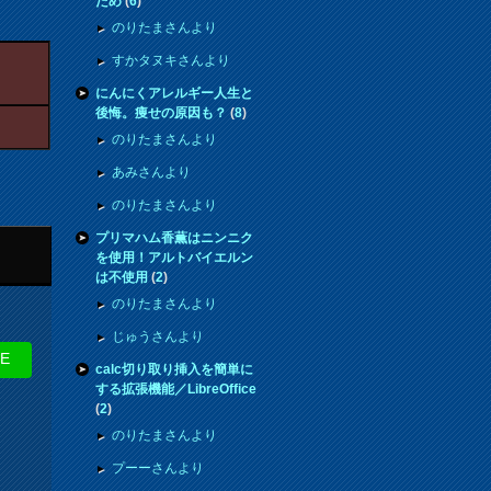
ため
(
6
)
のりたまさんより
すかタヌキさんより
にんにくアレルギー人生と
後悔。痩せの原因も？
(
8
)
のりたまさんより
あみさんより
のりたまさんより
プリマハム香薫はニンニク
を使用！アルトバイエルン
は不使用
(
2
)
のりたまさんより
じゅうさんより
NE
calc切り取り挿入を簡単に
する拡張機能／LibreOffice
(
2
)
のりたまさんより
プーーさんより