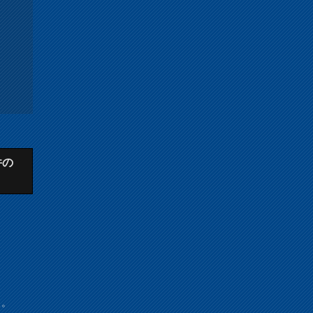
件の
。。