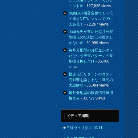
元／水瀬ケンイチ／カンチ
ュンド＠
- 127,836 views
無線LAN機器変更で１０倍
の速さNTTレンタルで遅い
人必見！
- 72,267 views
山崎元氏が書いた毎月分配
型投信の批判には稚拙さし
かない＠
- 61,999 views
毎月分配型の分配金がダメ
だという王道パターンの長
期投資押し付け
- 35,468
views
投資信託リターンのコスト
高影響を論じるな！世間の
大誤解＠
- 35,084 views
毎月分配型の投資信託運用
格言＠
- 33,729 views
メディア掲載
★
日経ヴェリタス 10/11