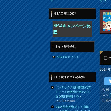
ら
ケ？
NISA口座はOK?
NISAキャンペーン比
較
ネット証券会社
SBI証券メリット
日
2014
↓よく読まれている記事
インデックス投資問題点デ
今日
メリットは投資の終わりに
＝＞
ある出口戦略？＠
-
日経
149,716 views
NISA長期投資ダメ！山崎