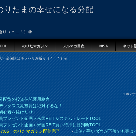
のりたまの幸せになる分配
断り（＾＿＾）＠
OOL
のりたマガジン
メルマガ目次
NISA
ネット
人年金保険はキッパリお断り（＾＿＾）＠
スポンサ
分配型の投資信託運用格言
デックス長期投資は絶対するな！
初心者を抜けだせ！
員プレゼント企画＞米国REITシステムトレードTOOL
員プレゼント企画＞米国REIT買い時押し目判断TOOL
8 07:05 のりたマガジン配信完了
＝＝＞
上値が重いダウが下落でも実は