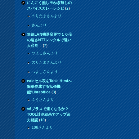
にんにく無し玉ねぎ無しの
スパイスカレーレシピ
(
2
)
のりたまさんより
さんより
無線LAN機器変更で１０倍
の速さNTTレンタルで遅い
人必見！
(
7
)
つよしさんより
のりたまさんより
つよしさんより
calcセル表をTable Htmlへ
簡単作成する拡張機
能/Libreoffice
(
3
)
ふうさんより
v6プラスで速くなるか？
TOOL計測結果でアップ余
力確認
(
10
)
106さんより