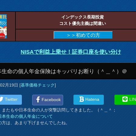
インデックス長期投資
コスト優先主義は間違い
＞＞初めての方
NISAで利益上乗せ！証券口座を使い分け
本生命の個人年金保険はキッパリお断り（＾＿＾）＠
年02月19日
[
基準価格チェック
]
Twitter
Hatena
LI
Facebook
、またもや日本生命の人が突撃訪問してきました。（＾＿＾；
日本生命の個人年金について
の方は、あまり下げませんでしたね。