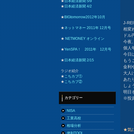
★
日本経済新聞 5/9
★
日本経済新聞 4/2
★
BIGtomorrow2012年10月
J-R
★
ネットマネー 2011年 12月号
相変
ドル
★
NETMONEY オンライン
今夜
個人
★
YenSPA！ 2011年 12月号
今日
もう
★
日本経済新聞 2/15
金利
ラジオ紹介
大人
★
こちカブ①
あた
★
こちカブ②
しょ
明日
※投
カテゴリー
NISA
工業高校
相場分析
★気
便利TOOL