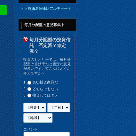
＞＞
原油為替株レアルチャート
E
毎月分配型の意見募集中
毎月分配型の投資信
託 否定派？肯定
派？
投資のセオリーでは、毎月分
配型は非効率だと否定な意見
が多いです。皆さんはどうお
考えですか？
良い投資商品だ
どちらでもない
投資してはダメ
コメント