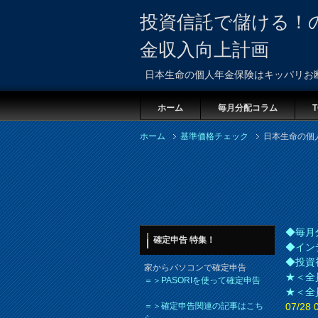
投資信託で儲ける！
金収入向上計画
日本生命の個人年金保険はキッパリお
ホーム
毎月分配コラム
T
ホーム
基準価格チェック
日本生命の個
◆毎月
確定申告 特集！
◆イン
◆投資
家からパソコンで確定申告
★＜全
＝＞PASORIを使って確定申告
★＜全
＝＞確定申告関連の記事はこち
07/2