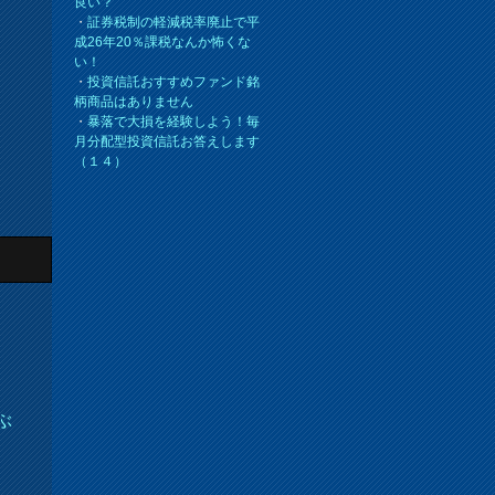
良い？
・
証券税制の軽減税率廃止で平
成26年20％課税なんか怖くな
い！
・
投資信託おすすめファンド銘
柄商品はありません
・
暴落で大損を経験しよう！毎
月分配型投資信託お答えします
（１４）
ぶ