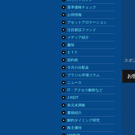
基準価格チェック
お得情報
アセットアロケーション
注目新設ファンド
メディア紹介
趣味
ＥＴＦ
スポ
節約術
今月の分配金
ブラジル市場コラム
お
ニュース
IT・アクセス解析など
J-REIT
単元未満株
書籍紹介
解約タイミング研究
株主優待