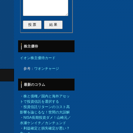
株主優待
イオン株主優待カード
参考：
ワオンチャージ
最新のコラム
・
株と債権／国内と海外アセッ
トで投資信託を選択する
・
投資信託リターンのコスト高
影響を論じるな！世間の大誤解
・
NISA長期投資ダメ！山崎元／
水瀬ケンイチ／カンチュンド
・
利益確定と損失確定が悪い？