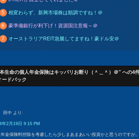
相変わらず、新興市場株は順調ですね！＠
豪準備銀行が利下げ！資源国注意報～＠
オーストラリアREIT急騰してますね！豪ドル安＠
日本生命の個人年金保険はキッパリお断り（＾＿＾）＠” への4
ィードバック
田中
より:
4年2月19日 9:15 PM
人年金保険料控除を考慮したら少しまあまあいい投資かと思うのですが