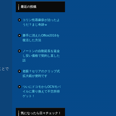
最近の投稿
コリン性蕁麻疹が治ったよ
うだ？まじ奇跡ｗ
勝手に消えたOffice2016を
復活した方法
ノートンの自動延長を返金
し安い価格で契約し直した
話
ことで
老眼？セリアのクリップ式
拡大鏡が便利です
ついにドコモからOCNモバ
イルに乗り換えて不労所得
ゲット！
気になったら日々チェック！