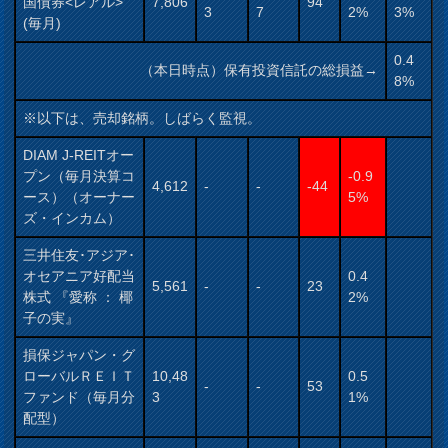
国債券<レアル>
7,806
94
3
7
2%
3%
(毎月)
0.4
（本日時点）保有投資信託の総損益→
8%
※以下は、売却銘柄。しばらく監視。
DIAM J-REITオー
プン（毎月決算コ
-0.9
4,612
-
-
-44
ース）（オーナー
5%
ズ・インカム）
三井住友･アジア･
オセアニア好配当
0.4
5,561
-
-
23
株式 『愛称 ： 椰
2%
子の実』
損保ジャパン・グ
ローバルＲＥＩＴ
10,48
0.5
-
-
53
ファンド（毎月分
3
1%
配型）