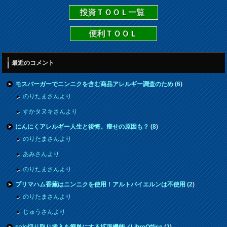
投資ＴＯＯＬ一覧
便利ＴＯＯＬ
最近のコメント
モスバーガーでニンニクを含む商品アレルギー調査のため
(
6
)
のりたまさんより
すかタヌキさんより
にんにくアレルギー人生と後悔。痩せの原因も？
(
8
)
のりたまさんより
あみさんより
のりたまさんより
プリマハム香薫はニンニクを使用！アルトバイエルンは不使用
(
2
)
のりたまさんより
じゅうさんより
calc切り取り挿入を簡単にする拡張機能／LibreOffice
(
2
)