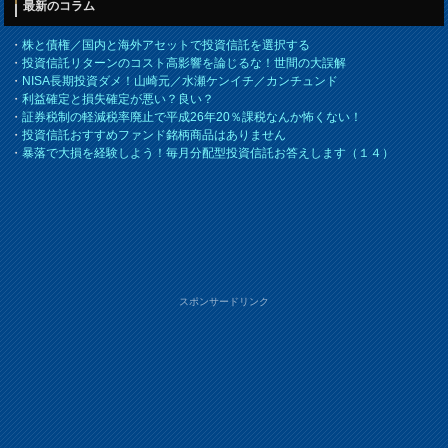
最新のコラム
・
株と債権／国内と海外アセットで投資信託を選択する
・
投資信託リターンのコスト高影響を論じるな！世間の大誤解
・
NISA長期投資ダメ！山崎元／水瀬ケンイチ／カンチュンド
・
利益確定と損失確定が悪い？良い？
・
証券税制の軽減税率廃止で平成26年20％課税なんか怖くない！
・
投資信託おすすめファンド銘柄商品はありません
・
暴落で大損を経験しよう！毎月分配型投資信託お答えします（１４）
スポンサードリンク