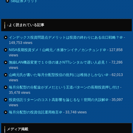
SBI証券メリット
↓よく読まれている記事
インデックス投資問題点デメリットは投資の終わりにある出口戦略？＠
-
149,753 views
NISA長期投資ダメ！山崎元／水瀬ケンイチ／カンチュンド＠
- 127,858
views
無線LAN機器変更で１０倍の速さNTTレンタルで遅い人必見！
- 72,286
views
山崎元氏が書いた毎月分配型投信の批判には稚拙さしかない＠
- 62,013
views
毎月分配型の分配金がダメだという王道パターンの長期投資押し付け
-
35,478 views
投資信託リターンのコスト高影響を論じるな！世間の大誤解＠
- 35,097
views
毎月分配型の投資信託運用格言＠
- 33,748 views
メディア掲載