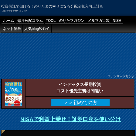
投資信託で儲ける！のりたまの幸せになる分配金収入向上計画
日経がすごすぎてびっくり！＠
ホーム
毎月分配コラム
TOOL
のりたマガジン
メルマガ目次
NISA
ネット証券
人気blogﾗﾝｷﾝｸﾞ
スポンサードリンク
インデックス長期投資
コスト優先主義は間違い
＞＞初めての方
NISAで利益上乗せ！証券口座を使い分け