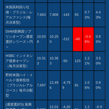
米国高利回り社
債・ブラジル・レ
0.7
4.4
7,663
7,806
-143
55
アルファンド(毎
2%
3%
月決算型)
DIAM新興国ソブ
リンオープン通貨
10,03
10,25
-0.4
0.8
-212
-48
選択シリーズ＜円
8
0
8%
5%
＞
HSBC インドネシ
10,31
10,36
1.2
3.5
ア債券オープン
-50
123
3
3
1%
0%
（毎月決算型）
野村米国ハイ・イ
ールド債券投信
12,49
-4,79
1.0
0.8
（ブラジルレアル
7,697
81
6
9
6%
0%
コース）毎月分配
型
(通貨選択S) 新興
12,01
-4,20
1.2
-6.9