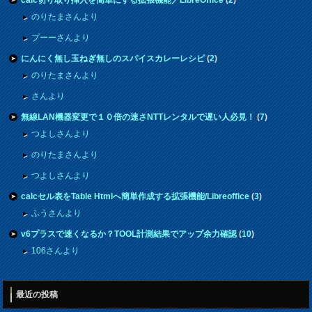
のりたまさんより
プーーさんより
にんにく無し玉ねぎ無しのスパイスカレーレシピ
(
2
)
のりたまさんより
さんより
無線LAN機器変更で１０倍の速さNTTレンタルで遅い人必見！
(
7
)
つよしさんより
のりたまさんより
つよしさんより
calcセル表をTable Htmlへ簡単作成する拡張機能/Libreoffice
(
3
)
ふうさんより
v6プラスで速くなるか？TOOL計測結果でアップ余力確認
(
10
)
106さんより
最近の投稿