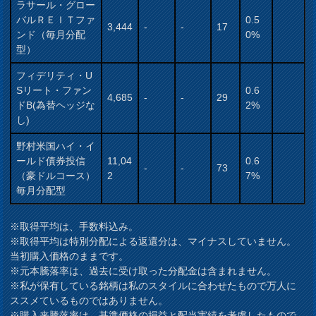
ラサール・グロー
バルＲＥＩＴファ
0.5
3,444
-
-
17
ンド（毎月分配
0%
型）
フィデリティ・U
Sリート・ファン
0.6
4,685
-
-
29
ドB(為替ヘッジな
2%
し)
野村米国ハイ・イ
ールド債券投信
11,04
0.6
-
-
73
（豪ドルコース）
2
7%
毎月分配型
※取得平均は、手数料込み。
※取得平均は特別分配による返還分は、マイナスしていません。
当初購入価格のままです。
※元本騰落率は、過去に受け取った分配金は含まれません。
※私が保有している銘柄は私のスタイルに合わせたもので万人に
ススメているものではありません。
※購入来騰落率は、基準価格の損益と配当実績を考慮したもので