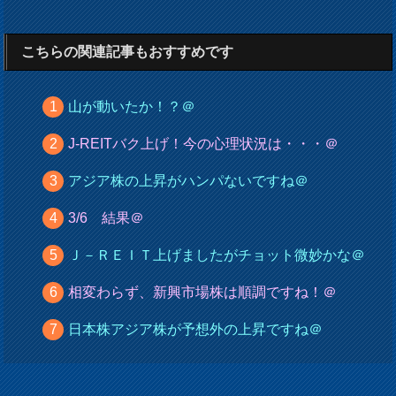
こちらの関連記事もおすすめです
山が動いたか！？＠
J-REITバク上げ！今の心理状況は・・・＠
アジア株の上昇がハンパないですね＠
3/6 結果＠
Ｊ－ＲＥＩＴ上げましたがチョット微妙かな＠
相変わらず、新興市場株は順調ですね！＠
日本株アジア株が予想外の上昇ですね＠