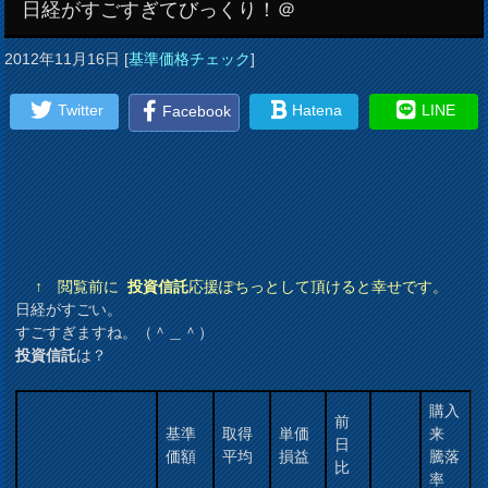
日経がすごすぎてびっくり！＠
2012年11月16日
[
基準価格チェック
]
Twitter
Hatena
LINE
Facebook
↑ 閲覧前に
投資信託
応援ぽちっとして頂けると幸せです。
日経がすごい。
すごすぎますね。（＾＿＾）
投資信託
は？
購入
前
基準
取得
単価
来
日
価額
平均
損益
騰落
比
率