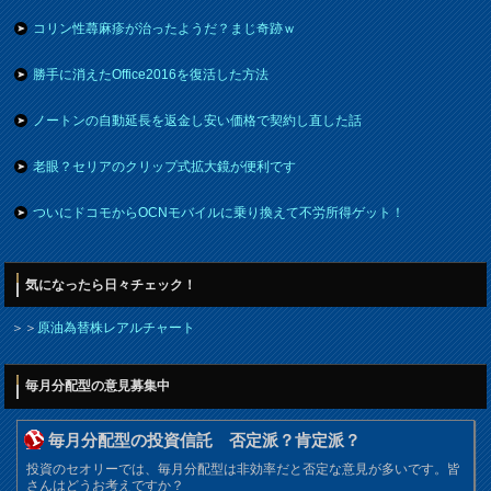
コリン性蕁麻疹が治ったようだ？まじ奇跡ｗ
勝手に消えたOffice2016を復活した方法
ノートンの自動延長を返金し安い価格で契約し直した話
老眼？セリアのクリップ式拡大鏡が便利です
ついにドコモからOCNモバイルに乗り換えて不労所得ゲット！
気になったら日々チェック！
＞＞
原油為替株レアルチャート
毎月分配型の意見募集中
毎月分配型の投資信託 否定派？肯定派？
投資のセオリーでは、毎月分配型は非効率だと否定な意見が多いです。皆
さんはどうお考えですか？