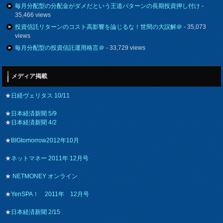
毎月分配型の分配金がダメだという王道パターンの長期投資押し付け
-
35,466 views
投資信託リターンのコスト高影響を論じるな！世間の大誤解＠
- 35,073
views
毎月分配型の投資信託運用格言＠
- 33,729 views
メディア掲載
★
日経ヴェリタス 10/11
★
日本経済新聞 5/9
★
日本経済新聞 4/2
★
BIGtomorrow2012年10月
★
ネットマネー 2011年 12月号
★
NETMONEY オンライン
★
YenSPA！ 2011年 12月号
★
日本経済新聞 2/15