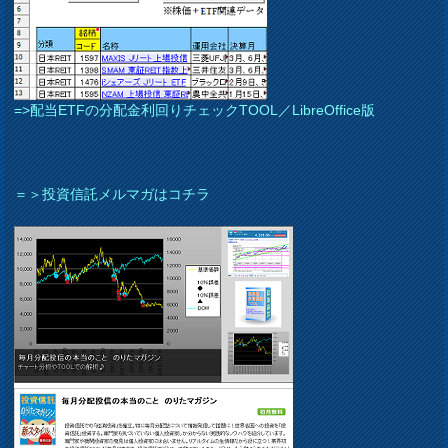
=>配当ETFの分配金利回りチェックTOOL／LibreOffice版
＝＞投資信託メルマガはコチラ