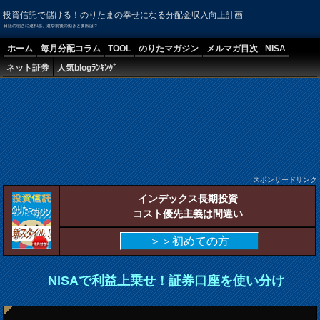
投資信託で儲ける！のりたまの幸せになる分配金収入向上計画
日経の弱さに違和感、選挙前後の動きと要因は？
ホーム
毎月分配コラム
TOOL
のりたマガジン
メルマガ目次
NISA
ネット証券
人気blogﾗﾝｷﾝｸﾞ
スポンサードリンク
インデックス長期投資
コスト優先主義は間違い
＞＞初めての方
NISAで利益上乗せ！証券口座を使い分け