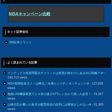
NISAキャンペーン比較
ネット証券会社
SBI証券メリット
↓よく読まれている記事
インデックス投資問題点デメリットは投資の終わりにある出口戦略？＠
-
149,713 views
NISA長期投資ダメ！山崎元／水瀬ケンイチ／カンチュンド＠
- 127,835
views
無線LAN機器変更で１０倍の速さNTTレンタルで遅い人必見！
- 72,267
views
山崎元氏が書いた毎月分配型投信の批判には稚拙さしかない＠
- 61,983
views