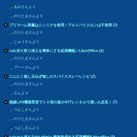
あみさんより
のりたまさんより
プリマハム香薫はニンニクを使用！アルトバイエルンは不使用
(
2
)
のりたまさんより
じゅうさんより
calc切り取り挿入を簡単にする拡張機能／LibreOffice
(
2
)
のりたまさんより
プーーさんより
にんにく無し玉ねぎ無しのスパイスカレーレシピ
(
2
)
のりたまさんより
さんより
無線LAN機器変更で１０倍の速さNTTレンタルで遅い人必見！
(
7
)
つよしさんより
のりたまさんより
つよしさんより
calcセル表をTable Htmlへ簡単作成する拡張機能/Libreoffice
(
3
)