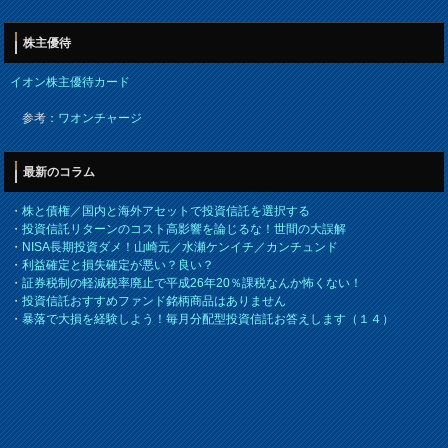
株主優待
イオン株主優待カード
参考：
ワオンチャージ
最新のコラム
・
株と債権／国内と海外アセットで投資信託を選択する
・
投資信託リターンのコスト高影響を論じるな！世間の大誤解
・
NISA長期投資ダメ！山崎元／水瀬ケンイチ／カンチュンド
・
利益確定と損失確定が悪い？良い？
・
証券税制の軽減税率廃止で平成26年20％課税なんか怖くない！
・
投資信託おすすめファンド銘柄商品はありません
・
暴落で大損を経験しよう！毎月分配型投資信託お答えします（１４）