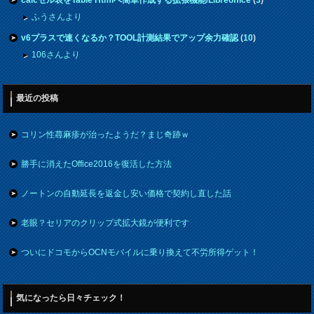
ふうさんより
v6プラスで速くなるか？TOOL計測結果でアップ余力確認
(
10
)
106さんより
最近の投稿
コリン性蕁麻疹が治ったようだ？まじ奇跡ｗ
勝手に消えたOffice2016を復活した方法
ノートンの自動延長を返金し安い価格で契約し直した話
老眼？セリアのクリップ式拡大鏡が便利です
ついにドコモからOCNモバイルに乗り換えて不労所得ゲット！
気になったら日々チェック！