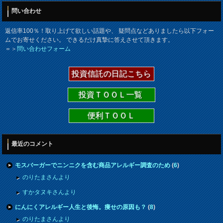
問い合わせ
返信率100％！取り上げて欲しい話題や、 疑問点などありましたら以下フォー
ムでお寄せください。 できるだけ真摯に答えさせて頂きます。
＝＞
問い合わせフォーム
投資信託の日記こちら
投資ＴＯＯＬ一覧
便利ＴＯＯＬ
最近のコメント
モスバーガーでニンニクを含む商品アレルギー調査のため
(
6
)
のりたまさんより
すかタヌキさんより
にんにくアレルギー人生と後悔。痩せの原因も？
(
8
)
のりたまさんより