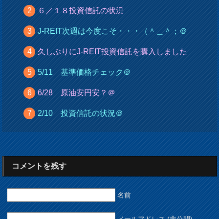
６／１８投資信託の状況
J-REIT次週は今度こそ・・・（＾＿＾；＠
久しぶりにJ-REIT投資信託を購入しました
5/11 基準価格チェック＠
6/28 原油安円安？＠
2/10 投資信託の状況＠
コメントを残す
名前