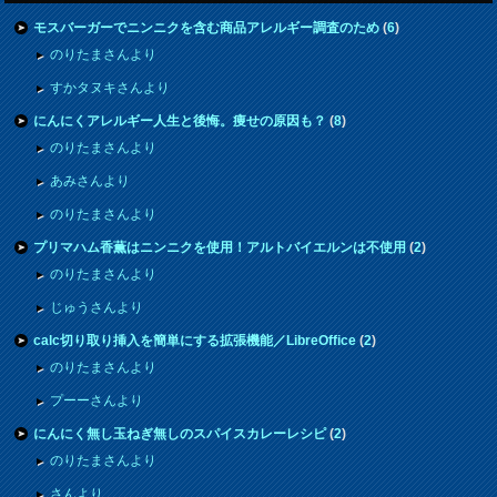
モスバーガーでニンニクを含む商品アレルギー調査のため
(
6
)
のりたまさんより
すかタヌキさんより
にんにくアレルギー人生と後悔。痩せの原因も？
(
8
)
のりたまさんより
あみさんより
のりたまさんより
プリマハム香薫はニンニクを使用！アルトバイエルンは不使用
(
2
)
のりたまさんより
じゅうさんより
calc切り取り挿入を簡単にする拡張機能／LibreOffice
(
2
)
のりたまさんより
プーーさんより
にんにく無し玉ねぎ無しのスパイスカレーレシピ
(
2
)
のりたまさんより
さんより