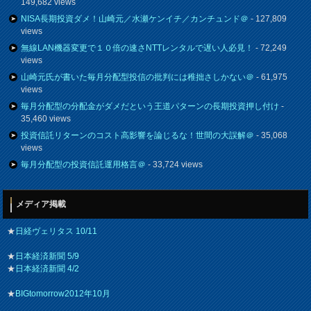
149,682 views
NISA長期投資ダメ！山崎元／水瀬ケンイチ／カンチュンド＠
- 127,809
views
無線LAN機器変更で１０倍の速さNTTレンタルで遅い人必見！
- 72,249
views
山崎元氏が書いた毎月分配型投信の批判には稚拙さしかない＠
- 61,975
views
毎月分配型の分配金がダメだという王道パターンの長期投資押し付け
-
35,460 views
投資信託リターンのコスト高影響を論じるな！世間の大誤解＠
- 35,068
views
毎月分配型の投資信託運用格言＠
- 33,724 views
メディア掲載
★
日経ヴェリタス 10/11
★
日本経済新聞 5/9
★
日本経済新聞 4/2
★
BIGtomorrow2012年10月