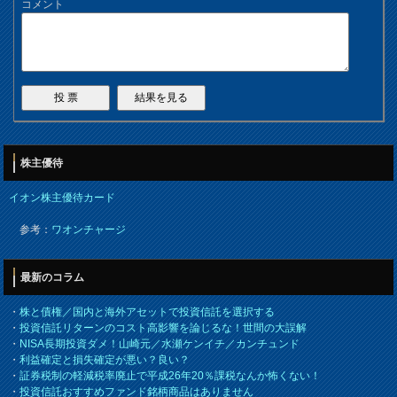
コメント
株主優待
イオン株主優待カード
参考：
ワオンチャージ
最新のコラム
・
株と債権／国内と海外アセットで投資信託を選択する
・
投資信託リターンのコスト高影響を論じるな！世間の大誤解
・
NISA長期投資ダメ！山崎元／水瀬ケンイチ／カンチュンド
・
利益確定と損失確定が悪い？良い？
・
証券税制の軽減税率廃止で平成26年20％課税なんか怖くない！
・
投資信託おすすめファンド銘柄商品はありません