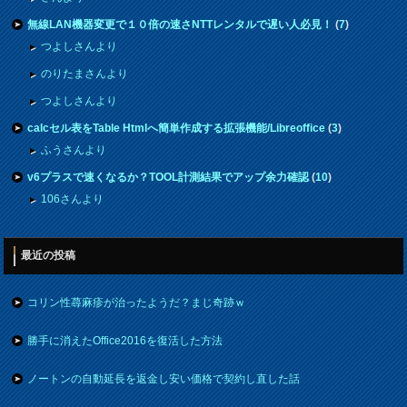
無線LAN機器変更で１０倍の速さNTTレンタルで遅い人必見！
(
7
)
つよしさんより
のりたまさんより
つよしさんより
calcセル表をTable Htmlへ簡単作成する拡張機能/Libreoffice
(
3
)
ふうさんより
v6プラスで速くなるか？TOOL計測結果でアップ余力確認
(
10
)
106さんより
最近の投稿
コリン性蕁麻疹が治ったようだ？まじ奇跡ｗ
勝手に消えたOffice2016を復活した方法
ノートンの自動延長を返金し安い価格で契約し直した話