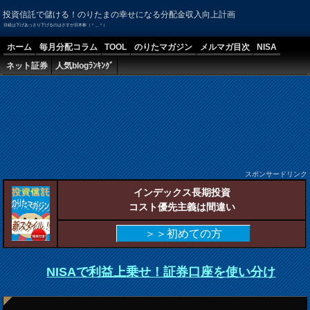
投資信託で儲ける！のりたまの幸せになる分配金収入向上計画
日経は下げあっさり下げるのはさすが日本株（＾＿＾）
ホーム
毎月分配コラム
TOOL
のりたマガジン
メルマガ目次
NISA
ネット証券
人気blogﾗﾝｷﾝｸﾞ
スポンサードリンク
インデックス長期投資
コスト優先主義は間違い
＞＞初めての方
NISAで利益上乗せ！証券口座を使い分け