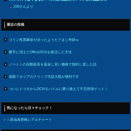
106さんより
最近の投稿
コリン性蕁麻疹が治ったようだ？まじ奇跡ｗ
勝手に消えたOffice2016を復活した方法
ノートンの自動延長を返金し安い価格で契約し直した話
老眼？セリアのクリップ式拡大鏡が便利です
ついにドコモからOCNモバイルに乗り換えて不労所得ゲット！
気になったら日々チェック！
＞＞
原油為替株レアルチャート