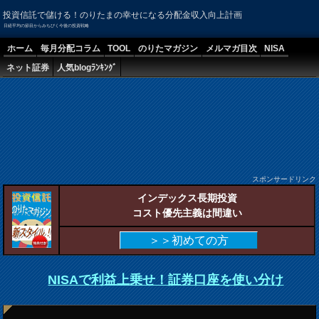
投資信託で儲ける！のりたまの幸せになる分配金収入向上計画
日経平均の節目からみちびく今後の投資戦略
ホーム
毎月分配コラム
TOOL
のりたマガジン
メルマガ目次
NISA
ネット証券
人気blogﾗﾝｷﾝｸﾞ
スポンサードリンク
インデックス長期投資
コスト優先主義は間違い
＞＞初めての方
NISAで利益上乗せ！証券口座を使い分け