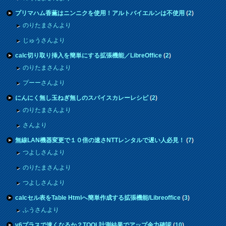
プリマハム香薫はニンニクを使用！アルトバイエルンは不使用
(
2
)
のりたまさんより
じゅうさんより
calc切り取り挿入を簡単にする拡張機能／LibreOffice
(
2
)
のりたまさんより
プーーさんより
にんにく無し玉ねぎ無しのスパイスカレーレシピ
(
2
)
のりたまさんより
さんより
無線LAN機器変更で１０倍の速さNTTレンタルで遅い人必見！
(
7
)
つよしさんより
のりたまさんより
つよしさんより
calcセル表をTable Htmlへ簡単作成する拡張機能/Libreoffice
(
3
)
ふうさんより
v6プラスで速くなるか？TOOL計測結果でアップ余力確認
(
10
)