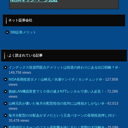
ネット証券会社
SBI証券メリット
↓よく読まれている記事
インデックス投資問題点デメリットは投資の終わりにある出口戦略？＠
-
149,756 views
NISA長期投資ダメ！山崎元／水瀬ケンイチ／カンチュンド＠
- 127,858
views
無線LAN機器変更で１０倍の速さNTTレンタルで遅い人必見！
- 72,286
views
山崎元氏が書いた毎月分配型投信の批判には稚拙さしかない＠
- 62,013
views
毎月分配型の分配金がダメだという王道パターンの長期投資押し付け
-
35,478 views
投資信託リターンのコスト高影響を論じるな！世間の大誤解＠
- 35,098