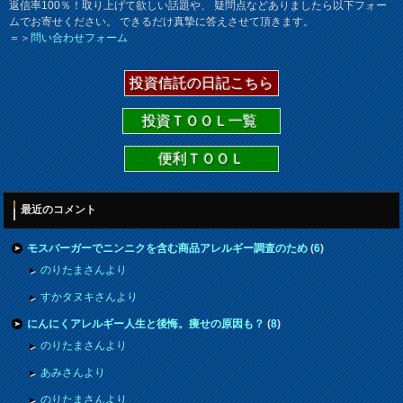
返信率100％！取り上げて欲しい話題や、 疑問点などありましたら以下フォー
ムでお寄せください。 できるだけ真摯に答えさせて頂きます。
＝＞
問い合わせフォーム
投資信託の日記こちら
投資ＴＯＯＬ一覧
便利ＴＯＯＬ
最近のコメント
モスバーガーでニンニクを含む商品アレルギー調査のため
(
6
)
のりたまさんより
すかタヌキさんより
にんにくアレルギー人生と後悔。痩せの原因も？
(
8
)
のりたまさんより
あみさんより
のりたまさんより