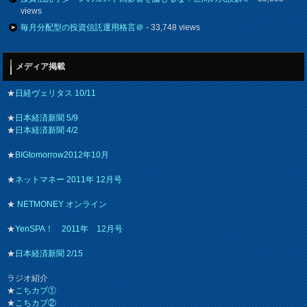
views
毎月分配型の投資信託運用格言＠
- 33,748 views
メディア掲載
★
日経ヴェリタス 10/11
★
日本経済新聞 5/9
★
日本経済新聞 4/2
★
BIGtomorrow2012年10月
★
ネットマネー 2011年 12月号
★
NETMONEY オンライン
★
YenSPA！ 2011年 12月号
★
日本経済新聞 2/15
ラジオ紹介
★
こちカブ①
★
こちカブ②