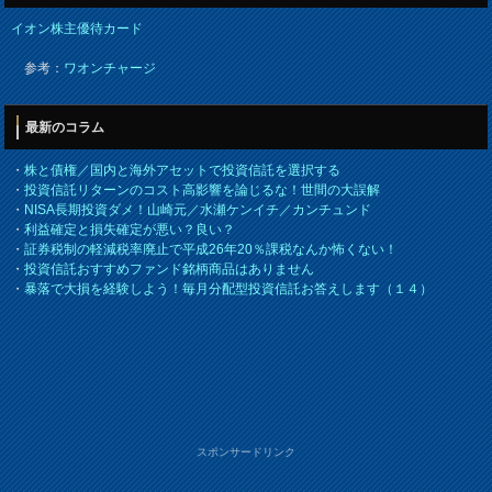
イオン株主優待カード
参考：
ワオンチャージ
最新のコラム
・
株と債権／国内と海外アセットで投資信託を選択する
・
投資信託リターンのコスト高影響を論じるな！世間の大誤解
・
NISA長期投資ダメ！山崎元／水瀬ケンイチ／カンチュンド
・
利益確定と損失確定が悪い？良い？
・
証券税制の軽減税率廃止で平成26年20％課税なんか怖くない！
・
投資信託おすすめファンド銘柄商品はありません
・
暴落で大損を経験しよう！毎月分配型投資信託お答えします（１４）
スポンサードリンク