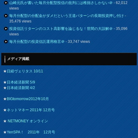
山崎元氏が書いた毎月分配型投信の批判には稚拙さしかない＠
- 62,012
views
毎月分配型の分配金がダメだという王道パターンの長期投資押し付け
-
35,476 views
投資信託リターンのコスト高影響を論じるな！世間の大誤解＠
- 35,096
views
毎月分配型の投資信託運用格言＠
- 33,747 views
メディア掲載
★
日経ヴェリタス 10/11
★
日本経済新聞 5/9
★
日本経済新聞 4/2
★
BIGtomorrow2012年10月
★
ネットマネー 2011年 12月号
★
NETMONEY オンライン
★
YenSPA！ 2011年 12月号