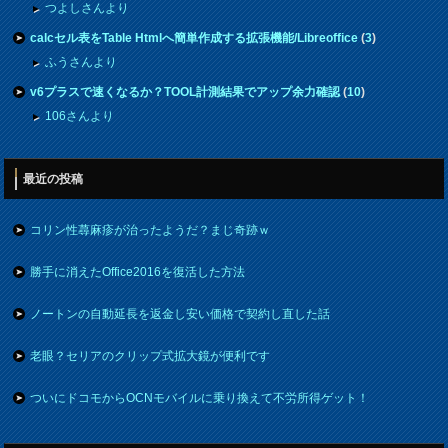
つよしさんより
calcセル表をTable Htmlへ簡単作成する拡張機能/Libreoffice
(
3
)
ふうさんより
v6プラスで速くなるか？TOOL計測結果でアップ余力確認
(
10
)
106さんより
最近の投稿
コリン性蕁麻疹が治ったようだ？まじ奇跡ｗ
勝手に消えたOffice2016を復活した方法
ノートンの自動延長を返金し安い価格で契約し直した話
老眼？セリアのクリップ式拡大鏡が便利です
ついにドコモからOCNモバイルに乗り換えて不労所得ゲット！