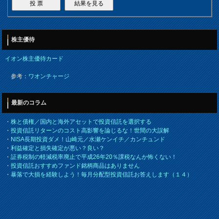
株主優待
イオン株主優待カード
参考：
ワオンチャージ
最新のコラム
・
株と債権／国内と海外アセットで投資信託を選択する
・
投資信託リターンのコスト高影響を論じるな！世間の大誤解
・
NISA長期投資ダメ！山崎元／水瀬ケンイチ／カンチュンド
・
利益確定と損失確定が悪い？良い？
・
証券税制の軽減税率廃止で平成26年20％課税なんか怖くない！
・
投資信託おすすめファンド銘柄商品はありません
・
暴落で大損を経験しよう！毎月分配型投資信託お答えします（１４）