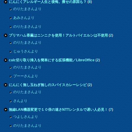
にんにくアレルギー人生と後悔。痩せの原因も？
(
8
)
のりたまさんより
あみさんより
のりたまさんより
プリマハム香薫はニンニクを使用！アルトバイエルンは不使用
(
2
)
のりたまさんより
じゅうさんより
calc切り取り挿入を簡単にする拡張機能／LibreOffice
(
2
)
のりたまさんより
プーーさんより
にんにく無し玉ねぎ無しのスパイスカレーレシピ
(
2
)
のりたまさんより
さんより
無線LAN機器変更で１０倍の速さNTTレンタルで遅い人必見！
(
7
)
つよしさんより
のりたまさんより