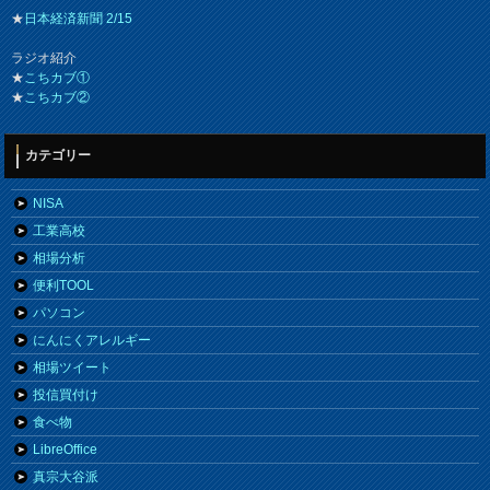
★
日本経済新聞 2/15
ラジオ紹介
★
こちカブ①
★
こちカブ②
カテゴリー
NISA
工業高校
相場分析
便利TOOL
パソコン
にんにくアレルギー
相場ツイート
投信買付け
食べ物
LibreOffice
真宗大谷派