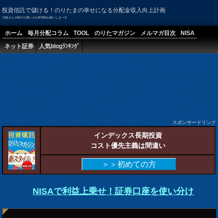
投資信託で儲ける！のりたまの幸せになる分配金収入向上計画
日銀さんJ-REITの買い入れ枠増加お願いしまーす
ホーム
毎月分配コラム
TOOL
のりたマガジン
メルマガ目次
NISA
ネット証券
人気blogﾗﾝｷﾝｸﾞ
スポンサードリンク
インデックス長期投資
コスト優先主義は間違い
＞＞初めての方
NISAで利益上乗せ！証券口座を使い分け