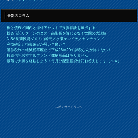
最新のコラム
・
株と債権／国内と海外アセットで投資信託を選択する
・
投資信託リターンのコスト高影響を論じるな！世間の大誤解
・
NISA長期投資ダメ！山崎元／水瀬ケンイチ／カンチュンド
・
利益確定と損失確定が悪い？良い？
・
証券税制の軽減税率廃止で平成26年20％課税なんか怖くない！
・
投資信託おすすめファンド銘柄商品はありません
・
暴落で大損を経験しよう！毎月分配型投資信託お答えします（１４）
スポンサードリンク