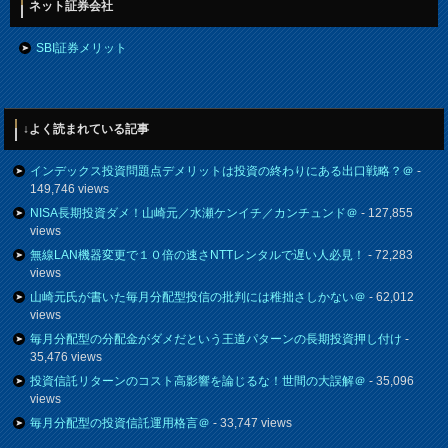
ネット証券会社
SBI証券メリット
↓よく読まれている記事
インデックス投資問題点デメリットは投資の終わりにある出口戦略？＠
-
149,746 views
NISA長期投資ダメ！山崎元／水瀬ケンイチ／カンチュンド＠
- 127,855
views
無線LAN機器変更で１０倍の速さNTTレンタルで遅い人必見！
- 72,283
views
山崎元氏が書いた毎月分配型投信の批判には稚拙さしかない＠
- 62,012
views
毎月分配型の分配金がダメだという王道パターンの長期投資押し付け
-
35,476 views
投資信託リターンのコスト高影響を論じるな！世間の大誤解＠
- 35,096
views
毎月分配型の投資信託運用格言＠
- 33,747 views