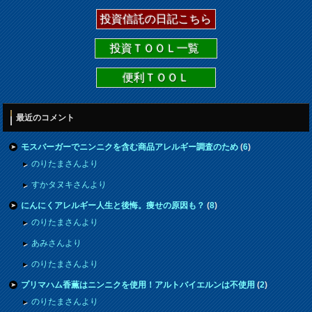
投資信託の日記こちら
投資ＴＯＯＬ一覧
便利ＴＯＯＬ
最近のコメント
モスバーガーでニンニクを含む商品アレルギー調査のため
(
6
)
のりたまさんより
すかタヌキさんより
にんにくアレルギー人生と後悔。痩せの原因も？
(
8
)
のりたまさんより
あみさんより
のりたまさんより
プリマハム香薫はニンニクを使用！アルトバイエルンは不使用
(
2
)
のりたまさんより