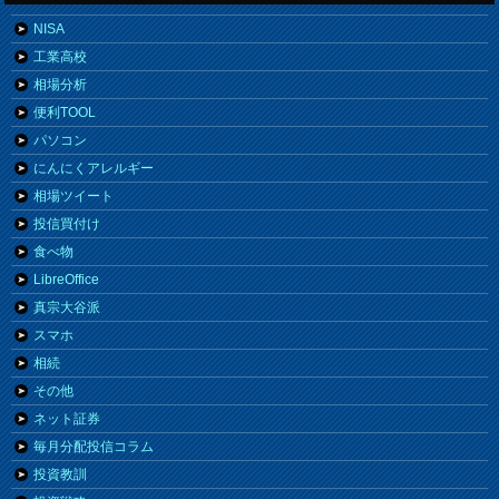
NISA
工業高校
相場分析
便利TOOL
パソコン
にんにくアレルギー
相場ツイート
投信買付け
食べ物
LibreOffice
真宗大谷派
スマホ
相続
その他
ネット証券
毎月分配投信コラム
投資教訓