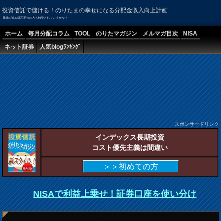
投資信託で儲ける！のりたまの幸せになる分配金収入向上計画
日銀の追加緩和期待の方も触発されているかな？
ホーム
毎月分配コラム
TOOL
のりたマガジン
メルマガ目次
NISA
ネット証券
人気blogﾗﾝｷﾝｸﾞ
スポンサードリンク
インデックス長期投資
コスト優先主義は間違い
＞＞初めての方
NISAで利益上乗せ！証券口座を使い分け