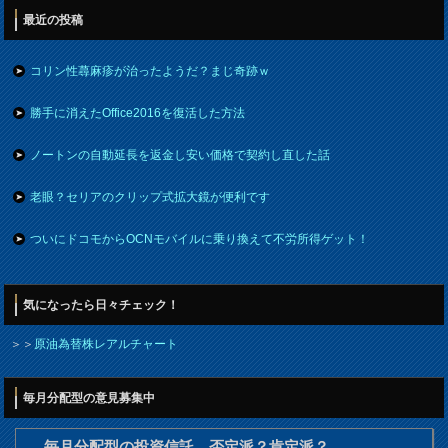
最近の投稿
コリン性蕁麻疹が治ったようだ？まじ奇跡ｗ
勝手に消えたOffice2016を復活した方法
ノートンの自動延長を返金し安い価格で契約し直した話
老眼？セリアのクリップ式拡大鏡が便利です
ついにドコモからOCNモバイルに乗り換えて不労所得ゲット！
気になったら日々チェック！
＞＞
原油為替株レアルチャート
毎月分配型の意見募集中
毎月分配型の投資信託 否定派？肯定派？