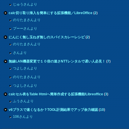
じゅうさんより
calc切り取り挿入を簡単にする拡張機能／LibreOffice
(
2
)
のりたまさんより
プーーさんより
にんにく無し玉ねぎ無しのスパイスカレーレシピ
(
2
)
のりたまさんより
さんより
無線LAN機器変更で１０倍の速さNTTレンタルで遅い人必見！
(
7
)
つよしさんより
のりたまさんより
つよしさんより
calcセル表をTable Htmlへ簡単作成する拡張機能/Libreoffice
(
3
)
ふうさんより
v6プラスで速くなるか？TOOL計測結果でアップ余力確認
(
10
)
106さんより