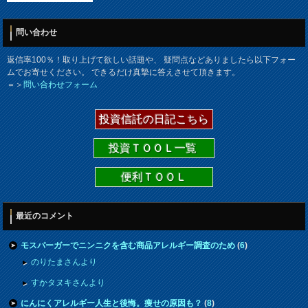
問い合わせ
返信率100％！取り上げて欲しい話題や、 疑問点などありましたら以下フォー
ムでお寄せください。 できるだけ真摯に答えさせて頂きます。
＝＞
問い合わせフォーム
投資信託の日記こちら
投資ＴＯＯＬ一覧
便利ＴＯＯＬ
最近のコメント
モスバーガーでニンニクを含む商品アレルギー調査のため
(
6
)
のりたまさんより
すかタヌキさんより
にんにくアレルギー人生と後悔。痩せの原因も？
(
8
)