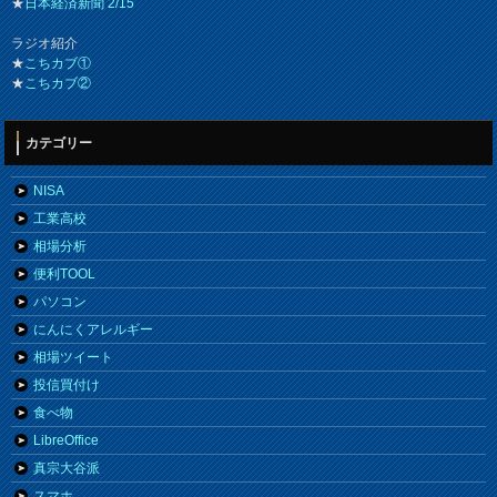
★
日本経済新聞 2/15
ラジオ紹介
★
こちカブ①
★
こちカブ②
カテゴリー
NISA
工業高校
相場分析
便利TOOL
パソコン
にんにくアレルギー
相場ツイート
投信買付け
食べ物
LibreOffice
真宗大谷派
スマホ