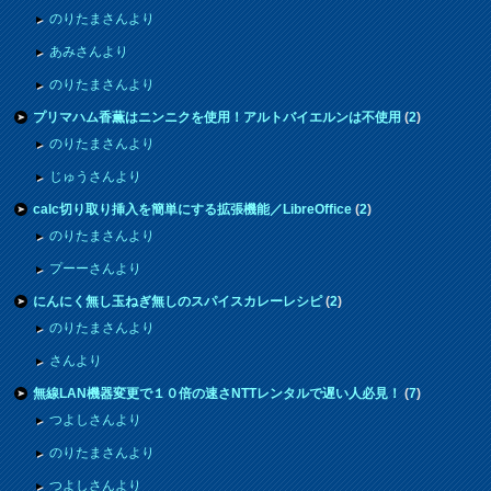
のりたまさんより
あみさんより
のりたまさんより
プリマハム香薫はニンニクを使用！アルトバイエルンは不使用
(
2
)
のりたまさんより
じゅうさんより
calc切り取り挿入を簡単にする拡張機能／LibreOffice
(
2
)
のりたまさんより
プーーさんより
にんにく無し玉ねぎ無しのスパイスカレーレシピ
(
2
)
のりたまさんより
さんより
無線LAN機器変更で１０倍の速さNTTレンタルで遅い人必見！
(
7
)
つよしさんより
のりたまさんより
つよしさんより