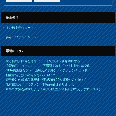
株主優待
イオン株主優待カード
参考：
ワオンチャージ
最新のコラム
・
株と債権／国内と海外アセットで投資信託を選択する
・
投資信託リターンのコスト高影響を論じるな！世間の大誤解
・
NISA長期投資ダメ！山崎元／水瀬ケンイチ／カンチュンド
・
利益確定と損失確定が悪い？良い？
・
証券税制の軽減税率廃止で平成26年20％課税なんか怖くない！
・
投資信託おすすめファンド銘柄商品はありません
・
暴落で大損を経験しよう！毎月分配型投資信託お答えします（１４）