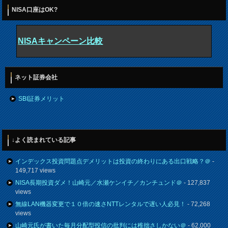
NISA口座はOK?
NISAキャンペーン比較
ネット証券会社
SBI証券メリット
↓よく読まれている記事
インデックス投資問題点デメリットは投資の終わりにある出口戦略？＠
-
149,717 views
NISA長期投資ダメ！山崎元／水瀬ケンイチ／カンチュンド＠
- 127,837
views
無線LAN機器変更で１０倍の速さNTTレンタルで遅い人必見！
- 72,268
views
山崎元氏が書いた毎月分配型投信の批判には稚拙さしかない＠
- 62,000