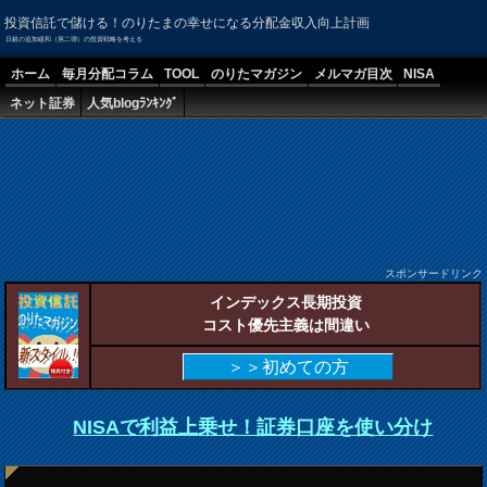
投資信託で儲ける！のりたまの幸せになる分配金収入向上計画
日銀の追加緩和（第二弾）の投資戦略を考える
ホーム
毎月分配コラム
TOOL
のりたマガジン
メルマガ目次
NISA
ネット証券
人気blogﾗﾝｷﾝｸﾞ
スポンサードリンク
インデックス長期投資
コスト優先主義は間違い
＞＞初めての方
NISAで利益上乗せ！証券口座を使い分け