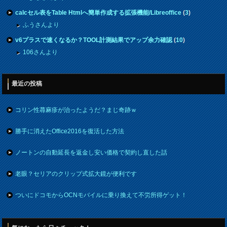
calcセル表をTable Htmlへ簡単作成する拡張機能/Libreoffice
(
3
)
ふうさんより
v6プラスで速くなるか？TOOL計測結果でアップ余力確認
(
10
)
106さんより
最近の投稿
コリン性蕁麻疹が治ったようだ？まじ奇跡ｗ
勝手に消えたOffice2016を復活した方法
ノートンの自動延長を返金し安い価格で契約し直した話
老眼？セリアのクリップ式拡大鏡が便利です
ついにドコモからOCNモバイルに乗り換えて不労所得ゲット！