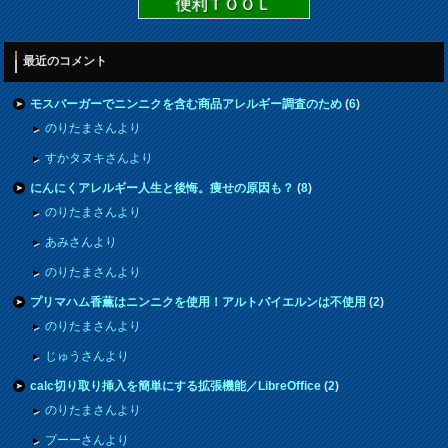
便利ＴＯＯＬ
最近のコメント
モスバーガーでニンニクを含む商品アレルギー調査のため
(
6
)
のりたまさんより
すかタヌキさんより
にんにくアレルギー人生と後悔。痩せの原因も？
(
8
)
のりたまさんより
あみさんより
のりたまさんより
プリマハム香薫はニンニクを使用！アルトバイエルンは不使用
(
2
)
のりたまさんより
じゅうさんより
calc切り取り挿入を簡単にする拡張機能／LibreOffice
(
2
)
のりたまさんより
プーーさんより