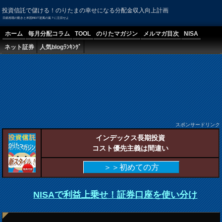
投資信託で儲ける！のりたまの幸せになる分配金収入向上計画
日銀相場の動きと米国REIT逆風の嵐？に注目せよ
ホーム
毎月分配コラム
TOOL
のりたマガジン
メルマガ目次
NISA
ネット証券
人気blogﾗﾝｷﾝｸﾞ
スポンサードリンク
インデックス長期投資
コスト優先主義は間違い
＞＞初めての方
NISAで利益上乗せ！証券口座を使い分け