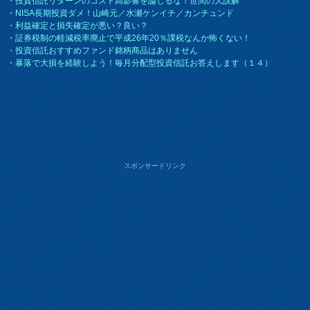
・
投資信託リターンのコスト高影響を論じるな！世間の大誤解
・
NISA長期投資ダメ！山崎元／水瀬ケンイチ／カンチュンド
・
利益確定と損失確定が悪い？良い？
・
証券税制の軽減税率廃止で平成26年20％課税なんか怖くない！
・
投資信託おすすめファンド銘柄商品はありません
・
暴落で大損を経験しよう！毎月分配型投資信託お答えします（１４）
スポンサードリンク