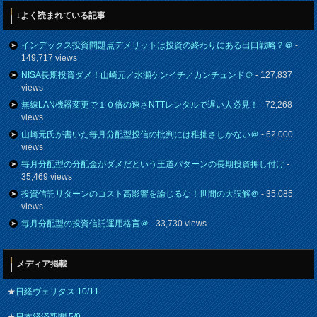
↓よく読まれている記事
インデックス投資問題点デメリットは投資の終わりにある出口戦略？＠
-
149,717 views
NISA長期投資ダメ！山崎元／水瀬ケンイチ／カンチュンド＠
- 127,837
views
無線LAN機器変更で１０倍の速さNTTレンタルで遅い人必見！
- 72,268
views
山崎元氏が書いた毎月分配型投信の批判には稚拙さしかない＠
- 62,000
views
毎月分配型の分配金がダメだという王道パターンの長期投資押し付け
-
35,469 views
投資信託リターンのコスト高影響を論じるな！世間の大誤解＠
- 35,085
views
毎月分配型の投資信託運用格言＠
- 33,730 views
メディア掲載
★
日経ヴェリタス 10/11