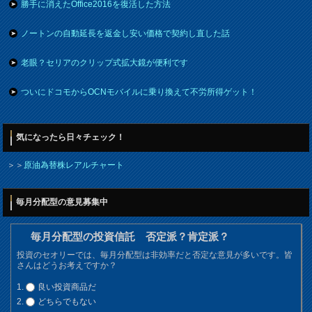
勝手に消えたOffice2016を復活した方法
ノートンの自動延長を返金し安い価格で契約し直した話
老眼？セリアのクリップ式拡大鏡が便利です
ついにドコモからOCNモバイルに乗り換えて不労所得ゲット！
気になったら日々チェック！
＞＞
原油為替株レアルチャート
毎月分配型の意見募集中
毎月分配型の投資信託 否定派？肯定派？
投資のセオリーでは、毎月分配型は非効率だと否定な意見が多いです。皆
さんはどうお考えですか？
良い投資商品だ
どちらでもない