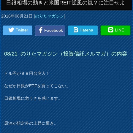
日銀相場の動きと米国REIT逆風の嵐？に注目せよ
2016年08月21日
[
のりたマガジン
]
Twitter
Hatena
LINE
Facebook
08
/21
のりたマガジン（投資信託メルマガ）の内容
ドル円が９９円台突入！
なぜか日銀がETFを買ってこない。
日銀相場に危うさを感じます。
原油が想定外の上昇に驚き。