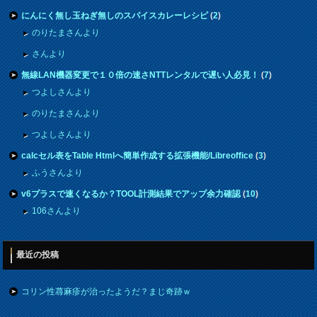
にんにく無し玉ねぎ無しのスパイスカレーレシピ
(
2
)
のりたまさんより
さんより
無線LAN機器変更で１０倍の速さNTTレンタルで遅い人必見！
(
7
)
つよしさんより
のりたまさんより
つよしさんより
calcセル表をTable Htmlへ簡単作成する拡張機能/Libreoffice
(
3
)
ふうさんより
v6プラスで速くなるか？TOOL計測結果でアップ余力確認
(
10
)
106さんより
最近の投稿
コリン性蕁麻疹が治ったようだ？まじ奇跡ｗ