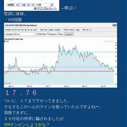
→横ばい
堅調に推移。
・VIX指数
１７．７６
ついに、１７まで下がってきました。
そもそもこのへんのラインを狙っていたんですよねー。
我慢できずに、
２０付近の停滞に騙されましたが。
VIXナンピンしようかな？