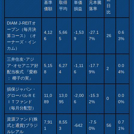
基準
取得
単価
元本騰
日
価額
平均
損益
落率
比
DIAM J-REITオ
ープン（毎月決
4,12
5,66
-1,53
-27.1
0.6
算コース）（オ
26
6
5
9
7%
3%
ーナーズ・イン
カム）
三井住友･アジ
ア･オセアニア好
5,15
6,27
-1,11
-17.7
0.0
2
配当株式 『愛称
8
4
6
9%
4%
： 椰子の実』
損保ジャパン・
グローバルＲＥ
11,0
13,0
-2,00
-15.3
0.0
0
ＩＴファンド
89
95
6
2%
0%
（毎月分配型）
資源ファンド(株
7,91
8,55
-7.5
0.7
式と通貨)ブラジ
-642
56
1
3
0%
1%
ルレアル