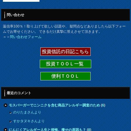
問い合わせ
返信率100％！取り上げて欲しい話題や、 疑問点などありましたら以下フォー
ムでお寄せください。 できるだけ真摯に答えさせて頂きます。
＝＞
問い合わせフォーム
投資信託の日記こちら
投資ＴＯＯＬ一覧
便利ＴＯＯＬ
最近のコメント
モスバーガーでニンニクを含む商品アレルギー調査のため
(
6
)
のりたまさんより
すかタヌキさんより
にんにくアレルギー人生と後悔。痩せの原因も？
(
8
)