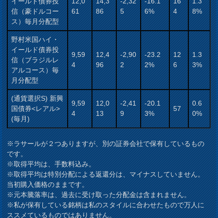
イールド債券投
12,0
14,3
-2,32
-16.1
16
1.3
信（豪ドルコー
61
86
5
6%
4
8%
ス）毎月分配型
野村米国ハイ・
イールド債券投
9,59
12,4
-2,90
-23.2
12
1.3
信（ブラジルレ
4
96
2
2%
6
3%
アルコース）毎
月分配型
(通貨選択S) 新興
9,59
12,0
-2,41
-20.1
0.6
国債券<レアル>
57
4
13
9
3%
0%
(毎月)
※ラサールが２つありますが、別の証券会社で保有しているもの
です。
※取得平均は、手数料込み。
※取得平均は特別分配による返還分は、マイナスしていません。
当初購入価格のままです。
※元本騰落率は、過去に受け取った分配金は含まれません。
※私が保有している銘柄は私のスタイルに合わせたもので万人に
ススメているものではありません。