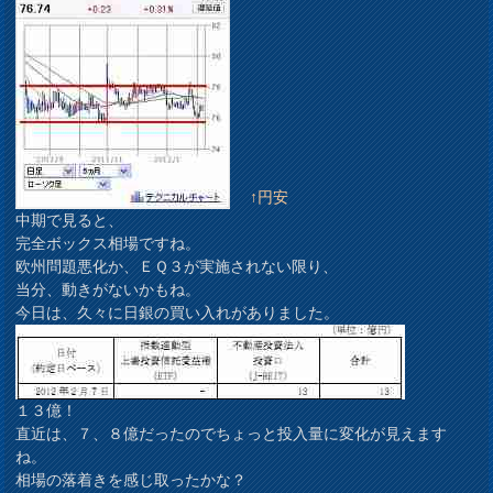
↑円安
中期で見ると、
完全ボックス相場ですね。
欧州問題悪化か、ＥＱ３が実施されない限り、
当分、動きがないかもね。
今日は、久々に日銀の買い入れがありました。
１３億！
直近は、７、８億だったのでちょっと投入量に変化が見えます
ね。
相場の落着きを感じ取ったかな？