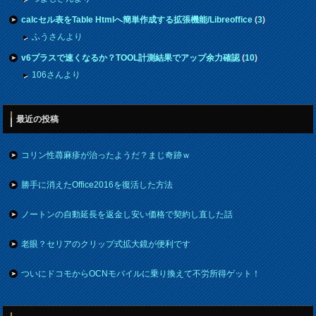
calcセル表をTable Htmlへ簡単作成する拡張機能/Libreoffice
(
3
)
ふうさんより
v6プラスで速くなるか？TOOL計測結果でアップ余力確認
(
10
)
106さんより
最近の投稿
コリン性蕁麻疹が治ったようだ？まじ奇跡ｗ
勝手に消えたOffice2016を復活した方法
ノートンの自動延長を返金し安い価格で契約し直した話
老眼？セリアのクリップ式拡大鏡が便利です
ついにドコモからOCNモバイルに乗り換えて不労所得ゲット！