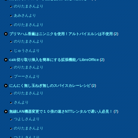
のりたまさんより
あみさんより
のりたまさんより
プリマハム香薫はニンニクを使用！アルトバイエルンは不使用
(
2
)
のりたまさんより
じゅうさんより
calc切り取り挿入を簡単にする拡張機能／LibreOffice
(
2
)
のりたまさんより
プーーさんより
にんにく無し玉ねぎ無しのスパイスカレーレシピ
(
2
)
のりたまさんより
さんより
無線LAN機器変更で１０倍の速さNTTレンタルで遅い人必見！
(
7
)
つよしさんより
のりたまさんより
つよしさんより