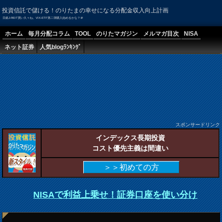
投資信託で儲ける！のりたまの幸せになる分配金収入向上計画
日銀J-REIT買い久々ね。VIX-ETF第二弾購入始めるかな？＠
ホーム
毎月分配コラム
TOOL
のりたマガジン
メルマガ目次
NISA
ネット証券
人気blogﾗﾝｷﾝｸﾞ
スポンサードリンク
インデックス長期投資
コスト優先主義は間違い
＞＞初めての方
NISAで利益上乗せ！証券口座を使い分け