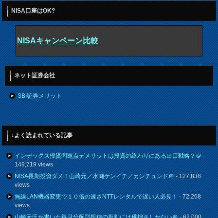
NISA口座はOK?
NISAキャンペーン比較
ネット証券会社
SBI証券メリット
↓よく読まれている記事
インデックス投資問題点デメリットは投資の終わりにある出口戦略？＠
-
149,719 views
NISA長期投資ダメ！山崎元／水瀬ケンイチ／カンチュンド＠
- 127,838
views
無線LAN機器変更で１０倍の速さNTTレンタルで遅い人必見！
- 72,268
views
山崎元氏が書いた毎月分配型投信の批判には稚拙さしかない＠
- 62,000