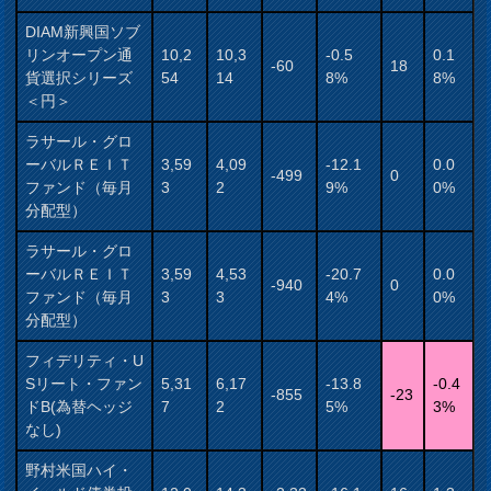
DIAM新興国ソブ
リンオープン通
10,2
10,3
-0.5
0.1
-60
18
貨選択シリーズ
54
14
8%
8%
＜円＞
ラサール・グロ
ーバルＲＥＩＴ
3,59
4,09
-12.1
0.0
-499
0
ファンド（毎月
3
2
9%
0%
分配型）
ラサール・グロ
ーバルＲＥＩＴ
3,59
4,53
-20.7
0.0
-940
0
ファンド（毎月
3
3
4%
0%
分配型）
フィデリティ・U
Sリート・ファン
5,31
6,17
-13.8
-0.4
-855
-23
ドB(為替ヘッジ
7
2
5%
3%
なし)
野村米国ハイ・