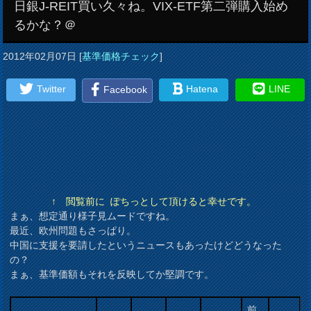
日銀J-REIT買い久々ね。VIX-ETF第二弾購入始め
るかな？＠
2012年02月07日
[
基準価格チェック
]
Twitter
Hatena
LINE
Facebook
↑ 閲覧前に ぽちっとして頂けると幸せです。
まぁ、想定通り様子見ムードですね。
最近、欧州問題もさっぱり。
中国に支援を要請したというニュースもあったけどどうなった
の？
まぁ、基準価額もそれを反映してか堅調です。
前