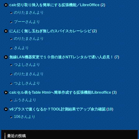
calc切り取り挿入を簡単にする拡張機能／LibreOffice
(
2
)
のりたまさんより
プーーさんより
にんにく無し玉ねぎ無しのスパイスカレーレシピ
(
2
)
のりたまさんより
さんより
無線LAN機器変更で１０倍の速さNTTレンタルで遅い人必見！
(
7
)
つよしさんより
のりたまさんより
つよしさんより
calcセル表をTable Htmlへ簡単作成する拡張機能/Libreoffice
(
3
)
ふうさんより
v6プラスで速くなるか？TOOL計測結果でアップ余力確認
(
10
)
106さんより
最近の投稿