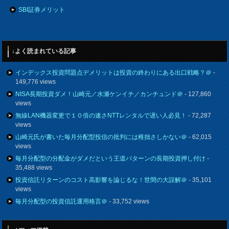
SBI証券メリット
↓よく読まれている記事
インデックス投資問題点デメリットは投資の終わりにある出口戦略？＠
-
149,776 views
NISA長期投資ダメ！山崎元／水瀬ケンイチ／カンチュンド＠
- 127,860
views
無線LAN機器変更で１０倍の速さNTTレンタルで遅い人必見！
- 72,287
views
山崎元氏が書いた毎月分配型投信の批判には稚拙さしかない＠
- 62,015
views
毎月分配型の分配金がダメだという王道パターンの長期投資押し付け
-
35,488 views
投資信託リターンのコスト高影響を論じるな！世間の大誤解＠
- 35,101
views
毎月分配型の投資信託運用格言＠
- 33,752 views