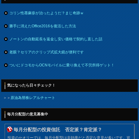
コリン性蕁麻疹が治ったようだ？まじ奇跡ｗ
勝手に消えたOffice2016を復活した方法
ノートンの自動延長を返金し安い価格で契約し直した話
老眼？セリアのクリップ式拡大鏡が便利です
ついにドコモからOCNモバイルに乗り換えて不労所得ゲット！
気になったら日々チェック！
＞＞
原油為替株レアルチャート
毎月分配型の意見募集中
毎月分配型の投資信託 否定派？肯定派？
投資のセオリーでは、毎月分配型は非効率だと否定な意見が多いです。皆