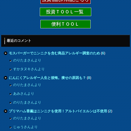
投資ＴＯＯＬ一覧
便利ＴＯＯＬ
最近のコメント
モスバーガーでニンニクを含む商品アレルギー調査のため
(
6
)
のりたまさんより
すかタヌキさんより
にんにくアレルギー人生と後悔。痩せの原因も？
(
8
)
のりたまさんより
あみさんより
のりたまさんより
プリマハム香薫はニンニクを使用！アルトバイエルンは不使用
(
2
)
のりたまさんより
じゅうさんより