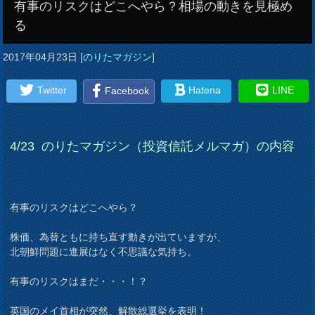
有事のリスクはどこへやら？相場の動きを見極め
る
2017年04月23日
[
のりたマガジン
]
Twitter
Hatena
LINE
Facebook
4/23
のりたマガジン（投資信託メルマガ）の内容
有事のリスクはどこへやら？
株価、為替ともに持ち直す動きが出ていますが、
北朝鮮問題に進展はなく不思議な気持ち。
有事のリスクはまだ・・・！？
英国のメイ首相が突然、解散総選挙を表明！