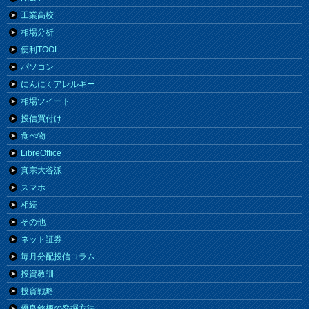
工業高校
相場分析
便利TOOL
パソコン
にんにくアレルギー
相場ツイート
投信買付け
食べ物
LibreOffice
真宗大谷派
スマホ
相続
その他
ネット証券
毎月分配投信コラム
投資教訓
投資戦略
優良銘柄の発掘方法