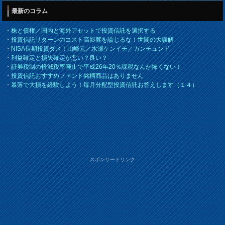
最新のコラム
・
株と債権／国内と海外アセットで投資信託を選択する
・
投資信託リターンのコスト高影響を論じるな！世間の大誤解
・
NISA長期投資ダメ！山崎元／水瀬ケンイチ／カンチュンド
・
利益確定と損失確定が悪い？良い？
・
証券税制の軽減税率廃止で平成26年20％課税なんか怖くない！
・
投資信託おすすめファンド銘柄商品はありません
・
暴落で大損を経験しよう！毎月分配型投資信託お答えします（１４）
スポンサードリンク