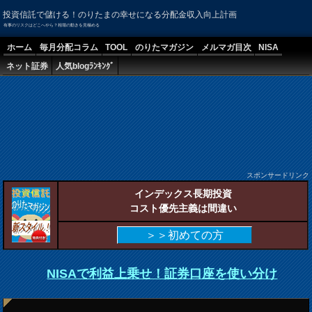
投資信託で儲ける！のりたまの幸せになる分配金収入向上計画
有事のリスクはどこへやら？相場の動きを見極める
ホーム
毎月分配コラム
TOOL
のりたマガジン
メルマガ目次
NISA
ネット証券
人気blogﾗﾝｷﾝｸﾞ
スポンサードリンク
インデックス長期投資
コスト優先主義は間違い
＞＞初めての方
NISAで利益上乗せ！証券口座を使い分け