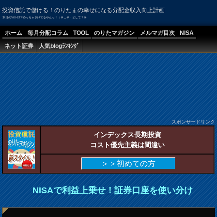
投資信託で儲ける！のりたまの幸せになる分配金収入向上計画
本日のVIX-ETFめっちゃさげてるやんっ！（＠＿＠）どして？＠
ホーム
毎月分配コラム
TOOL
のりたマガジン
メルマガ目次
NISA
ネット証券
人気blogﾗﾝｷﾝｸﾞ
スポンサードリンク
インデックス長期投資
コスト優先主義は間違い
＞＞初めての方
NISAで利益上乗せ！証券口座を使い分け