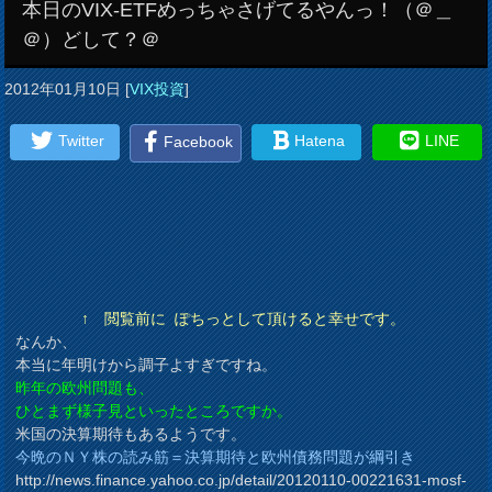
本日のVIX-ETFめっちゃさげてるやんっ！（＠＿
＠）どして？＠
2012年01月10日
[
VIX投資
]
Twitter
Hatena
LINE
Facebook
↑ 閲覧前に ぽちっとして頂けると幸せです。
なんか、
本当に年明けから調子よすぎですね。
昨年の欧州問題も、
ひとまず様子見といったところですか。
米国の決算期待もあるようです。
今晩のＮＹ株の読み筋＝決算期待と欧州債務問題が綱引き
http://news.finance.yahoo.co.jp/detail/20120110-00221631-mosf-