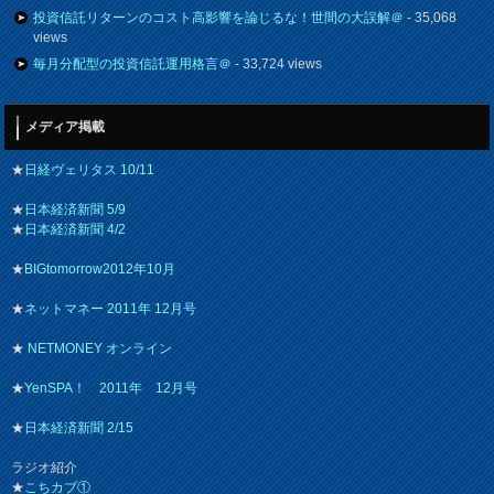
投資信託リターンのコスト高影響を論じるな！世間の大誤解＠
- 35,068
views
毎月分配型の投資信託運用格言＠
- 33,724 views
メディア掲載
★
日経ヴェリタス 10/11
★
日本経済新聞 5/9
★
日本経済新聞 4/2
★
BIGtomorrow2012年10月
★
ネットマネー 2011年 12月号
★
NETMONEY オンライン
★
YenSPA！ 2011年 12月号
★
日本経済新聞 2/15
ラジオ紹介
★
こちカブ①