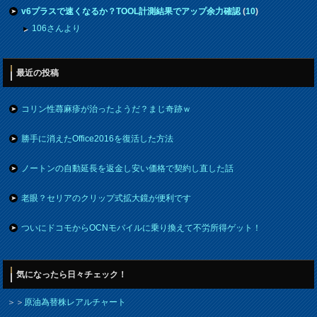
v6プラスで速くなるか？TOOL計測結果でアップ余力確認
(
10
)
106さんより
最近の投稿
コリン性蕁麻疹が治ったようだ？まじ奇跡ｗ
勝手に消えたOffice2016を復活した方法
ノートンの自動延長を返金し安い価格で契約し直した話
老眼？セリアのクリップ式拡大鏡が便利です
ついにドコモからOCNモバイルに乗り換えて不労所得ゲット！
気になったら日々チェック！
＞＞
原油為替株レアルチャート