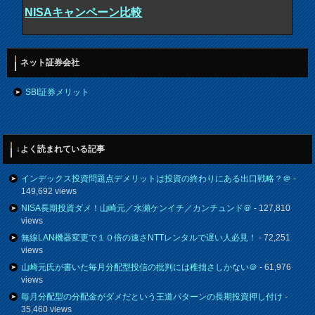
NISAキャンペーン比較
ネット証券会社
SBI証券メリット
↓よく読まれている記事
インデックス投資問題点デメリットは投資の終わりにある出口戦略？＠
-
149,692 views
NISA長期投資ダメ！山崎元／水瀬ケンイチ／カンチュンド＠
- 127,810
views
無線LAN機器変更で１０倍の速さNTTレンタルで遅い人必見！
- 72,251
views
山崎元氏が書いた毎月分配型投信の批判には稚拙さしかない＠
- 61,976
views
毎月分配型の分配金がダメだという王道パターンの長期投資押し付け
-
35,460 views