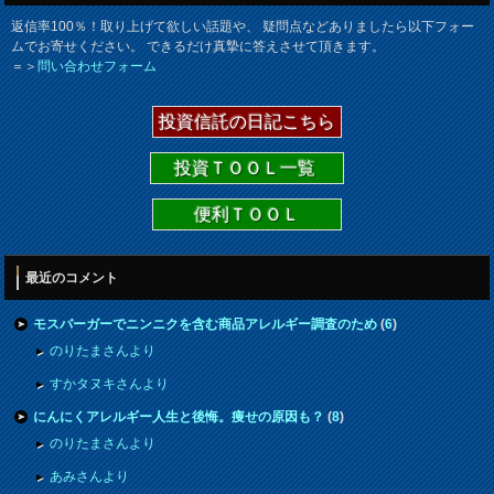
返信率100％！取り上げて欲しい話題や、 疑問点などありましたら以下フォー
ムでお寄せください。 できるだけ真摯に答えさせて頂きます。
＝＞
問い合わせフォーム
投資信託の日記こちら
投資ＴＯＯＬ一覧
便利ＴＯＯＬ
最近のコメント
モスバーガーでニンニクを含む商品アレルギー調査のため
(
6
)
のりたまさんより
すかタヌキさんより
にんにくアレルギー人生と後悔。痩せの原因も？
(
8
)
のりたまさんより
あみさんより