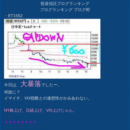
投資信託ブログランキング
ブログランキング ブログ村
・ET1552
大暴落
今日は、
でしたー。
何故に？
イマイチ、VIX指数との連想性がかみあわない。
NY株上げ、日経上げ、VIX上げじゃん。
？？？？？？？？