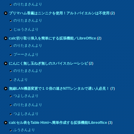
のりたまさんより
プリマハム香薫はニンニクを使用！アルトバイエルンは不使用
(
2
)
のりたまさんより
じゅうさんより
calc切り取り挿入を簡単にする拡張機能／LibreOffice
(
2
)
のりたまさんより
プーーさんより
にんにく無し玉ねぎ無しのスパイスカレーレシピ
(
2
)
のりたまさんより
さんより
無線LAN機器変更で１０倍の速さNTTレンタルで遅い人必見！
(
7
)
つよしさんより
のりたまさんより
つよしさんより
calcセル表をTable Htmlへ簡単作成する拡張機能/Libreoffice
(
3
)
ふうさんより