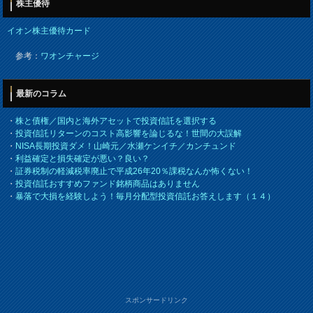
株主優待
イオン株主優待カード
参考：
ワオンチャージ
最新のコラム
・
株と債権／国内と海外アセットで投資信託を選択する
・
投資信託リターンのコスト高影響を論じるな！世間の大誤解
・
NISA長期投資ダメ！山崎元／水瀬ケンイチ／カンチュンド
・
利益確定と損失確定が悪い？良い？
・
証券税制の軽減税率廃止で平成26年20％課税なんか怖くない！
・
投資信託おすすめファンド銘柄商品はありません
・
暴落で大損を経験しよう！毎月分配型投資信託お答えします（１４）
スポンサードリンク