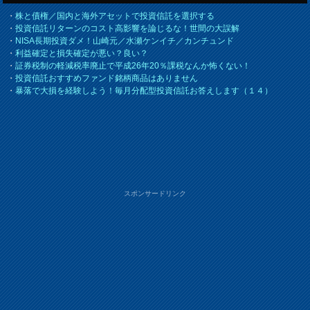
・
株と債権／国内と海外アセットで投資信託を選択する
・
投資信託リターンのコスト高影響を論じるな！世間の大誤解
・
NISA長期投資ダメ！山崎元／水瀬ケンイチ／カンチュンド
・
利益確定と損失確定が悪い？良い？
・
証券税制の軽減税率廃止で平成26年20％課税なんか怖くない！
・
投資信託おすすめファンド銘柄商品はありません
・
暴落で大損を経験しよう！毎月分配型投資信託お答えします（１４）
スポンサードリンク