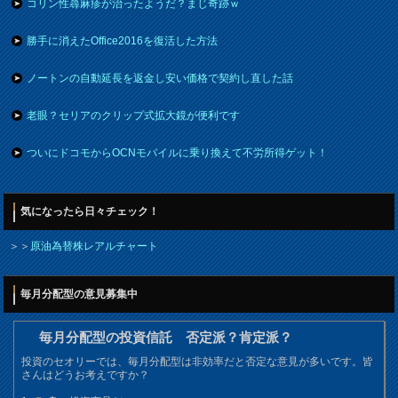
コリン性蕁麻疹が治ったようだ？まじ奇跡ｗ
勝手に消えたOffice2016を復活した方法
ノートンの自動延長を返金し安い価格で契約し直した話
老眼？セリアのクリップ式拡大鏡が便利です
ついにドコモからOCNモバイルに乗り換えて不労所得ゲット！
気になったら日々チェック！
＞＞
原油為替株レアルチャート
毎月分配型の意見募集中
毎月分配型の投資信託 否定派？肯定派？
投資のセオリーでは、毎月分配型は非効率だと否定な意見が多いです。皆
さんはどうお考えですか？