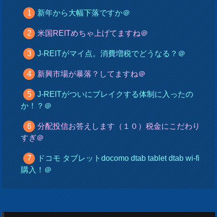
新年から大幅下落ですか＠
米国REITめちゃ上げてますね＠
J-REITがマイ点。消費増税でどうなる？＠
新興市場が暴落？してますね＠
J-REITがついにブレイクする体制に入ったの
か！？＠
分配投信お答えします（１０）税金にこだわり
すぎ＠
ドコモ タブレットdocomo dtab tablet dtab wi-fi
購入！＠