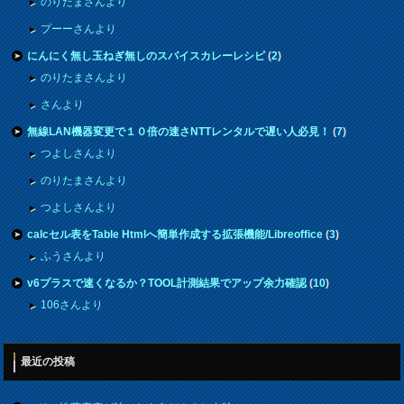
のりたまさんより
プーーさんより
にんにく無し玉ねぎ無しのスパイスカレーレシピ
(
2
)
のりたまさんより
さんより
無線LAN機器変更で１０倍の速さNTTレンタルで遅い人必見！
(
7
)
つよしさんより
のりたまさんより
つよしさんより
calcセル表をTable Htmlへ簡単作成する拡張機能/Libreoffice
(
3
)
ふうさんより
v6プラスで速くなるか？TOOL計測結果でアップ余力確認
(
10
)
106さんより
最近の投稿