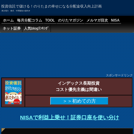
投資信託で儲ける！のりたまの幸せになる分配金収入向上計画
東京電力 株式 中間報告の節約＠
ホーム
毎月分配コラム
TOOL
のりたマガジン
メルマガ目次
NISA
ネット証券
人気blogﾗﾝｷﾝｸﾞ
スポンサードリンク
インデックス長期投資
コスト優先主義は間違い
＞＞初めての方
NISAで利益上乗せ！証券口座を使い分け