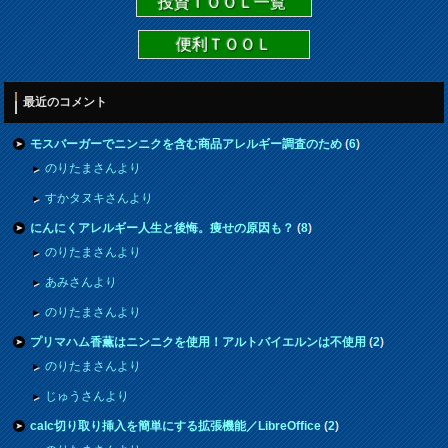
投資ＴＯＯＬ一覧
便利ＴＯＯＬ
最近のコメント
モスバーガーでニンニクを含む商品アレルギー調査のため
(
6
)
のりたまさんより
すかタヌキさんより
にんにくアレルギー人生と後悔。痩せの原因も？
(
8
)
のりたまさんより
あみさんより
のりたまさんより
プリマハム香薫はニンニクを使用！アルトバイエルンは不使用
(
2
)
のりたまさんより
じゅうさんより
calc切り取り挿入を簡単にする拡張機能／LibreOffice
(
2
)