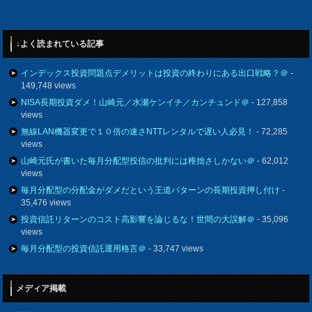
↓よく読まれている記事
インデックス投資問題点デメリットは投資の終わりにある出口戦略？＠
-
149,748 views
NISA長期投資ダメ！山崎元／水瀬ケンイチ／カンチュンド＠
- 127,858
views
無線LAN機器変更で１０倍の速さNTTレンタルで遅い人必見！
- 72,285
views
山崎元氏が書いた毎月分配型投信の批判には稚拙さしかない＠
- 62,012
views
毎月分配型の分配金がダメだという王道パターンの長期投資押し付け
-
35,476 views
投資信託リターンのコスト高影響を論じるな！世間の大誤解＠
- 35,096
views
毎月分配型の投資信託運用格言＠
- 33,747 views
メディア掲載