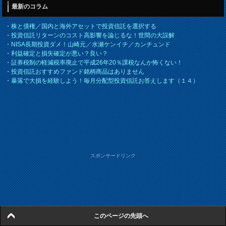
最新のコラム
・
株と債権／国内と海外アセットで投資信託を選択する
・
投資信託リターンのコスト高影響を論じるな！世間の大誤解
・
NISA長期投資ダメ！山崎元／水瀬ケンイチ／カンチュンド
・
利益確定と損失確定が悪い？良い？
・
証券税制の軽減税率廃止で平成26年20％課税なんか怖くない！
・
投資信託おすすめファンド銘柄商品はありません
・
暴落で大損を経験しよう！毎月分配型投資信託お答えします（１４）
スポンサードリンク
このページの先頭へ