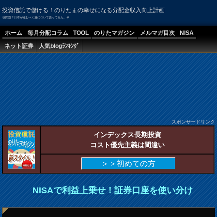
投資信託で儲ける！のりたまの幸せになる分配金収入向上計画
核問題？日本が進むべく道について語ってみた。＠
ホーム
毎月分配コラム
TOOL
のりたマガジン
メルマガ目次
NISA
ネット証券
人気blogﾗﾝｷﾝｸﾞ
スポンサードリンク
インデックス長期投資
コスト優先主義は間違い
＞＞初めての方
NISAで利益上乗せ！証券口座を使い分け