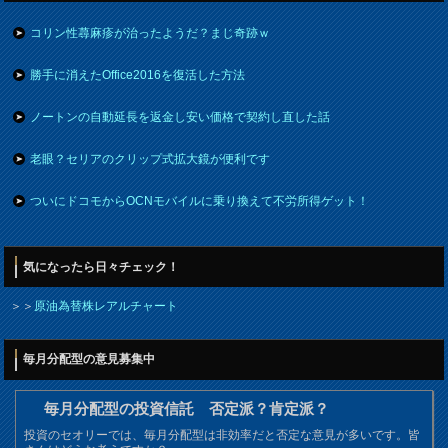
コリン性蕁麻疹が治ったようだ？まじ奇跡ｗ
勝手に消えたOffice2016を復活した方法
ノートンの自動延長を返金し安い価格で契約し直した話
老眼？セリアのクリップ式拡大鏡が便利です
ついにドコモからOCNモバイルに乗り換えて不労所得ゲット！
気になったら日々チェック！
＞＞
原油為替株レアルチャート
毎月分配型の意見募集中
毎月分配型の投資信託 否定派？肯定派？
投資のセオリーでは、毎月分配型は非効率だと否定な意見が多いです。皆