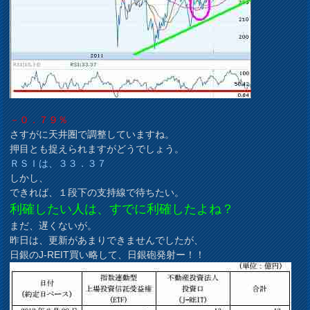
－０．７９％
さすがに天井圏で調整していますね。
押目とも捉えられますがどうでしょう。
ＲＳＩは、３３．３７
しかし、
できれば、１段下の支持線で待ちたい。
利確したい人は、すでに利確したよね？
まだ、遅くないが。
昨日は、更新があまりできませんでしたが、
日銀のJ-REIT買い略して、日銀砲発射ー！！