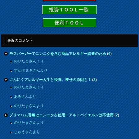
投資ＴＯＯＬ一覧
便利ＴＯＯＬ
最近のコメント
モスバーガーでニンニクを含む商品アレルギー調査のため
(
6
)
のりたまさんより
すかタヌキさんより
にんにくアレルギー人生と後悔。痩せの原因も？
(
8
)
のりたまさんより
あみさんより
のりたまさんより
プリマハム香薫はニンニクを使用！アルトバイエルンは不使用
(
2
)
のりたまさんより
じゅうさんより