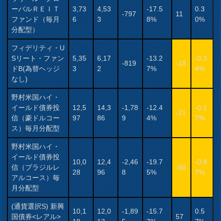
ーバルＲＥＩＴ
3,73
4,53
-17.5
0.3
-797
11
ファンド（毎月
6
3
8%
0%
分配型）
フィデリティ・U
Sリート・ファン
5,35
6,17
-13.2
-0.3
-819
-18
ドB(為替ヘッジ
3
2
7%
4%
なし)
野村米国ハイ・
イールド債券投
12,5
14,3
-1,78
-12.4
-0.1
-21
信（豪ドルコー
97
86
9
4%
7%
ス）毎月分配型
野村米国ハイ・
イールド債券投
10,0
12,4
-2,46
-19.7
-0.8
信（ブラジルレ
-88
28
96
8
5%
7%
アルコース）毎
月分配型
(通貨選択S) 新興
10,1
12,0
-1,89
-15.7
0.5
国債券<レアル>
57