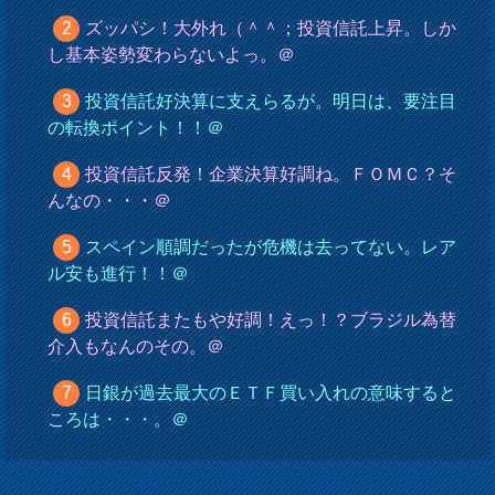
ズッパシ！大外れ（＾＾；投資信託上昇。しか
し基本姿勢変わらないよっ。＠
投資信託好決算に支えらるが。明日は、要注目
の転換ポイント！！＠
投資信託反発！企業決算好調ね。ＦＯＭＣ？そ
んなの・・・＠
スペイン順調だったが危機は去ってない。レア
ル安も進行！！＠
投資信託またもや好調！えっ！？ブラジル為替
介入もなんのその。＠
日銀が過去最大のＥＴＦ買い入れの意味すると
ころは・・・。＠