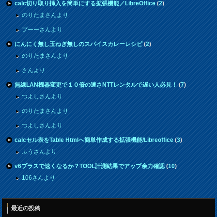
calc切り取り挿入を簡単にする拡張機能／LibreOffice
(
2
)
のりたまさんより
プーーさんより
にんにく無し玉ねぎ無しのスパイスカレーレシピ
(
2
)
のりたまさんより
さんより
無線LAN機器変更で１０倍の速さNTTレンタルで遅い人必見！
(
7
)
つよしさんより
のりたまさんより
つよしさんより
calcセル表をTable Htmlへ簡単作成する拡張機能/Libreoffice
(
3
)
ふうさんより
v6プラスで速くなるか？TOOL計測結果でアップ余力確認
(
10
)
106さんより
最近の投稿