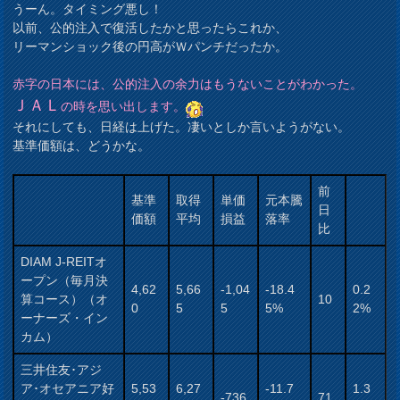
うーん。タイミング悪し！
以前、公的注入で復活したかと思ったらこれか、
リーマンショック後の円高がＷパンチだったか。
赤字の日本には、公的注入の余力はもうないことがわかった。
ＪＡＬ
の時を思い出します。
それにしても、日経は上げた。凄いとしか言いようがない。
基準価額は、どうかな。
前
基準
取得
単価
元本騰
日
価額
平均
損益
落率
比
DIAM J-REITオ
ープン（毎月決
4,62
5,66
-1,04
-18.4
0.2
算コース）（オ
10
0
5
5
5%
2%
ーナーズ・イン
カム）
三井住友･アジ
ア･オセアニア好
5,53
6,27
-11.7
1.3
-736
71