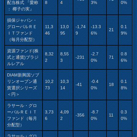
配当株式 『愛称
8
4
3%
0%
： 椰子の実』
損保ジャパン・
グローバルＲＥ
11,3
13,0
-1,74
-13.3
0.1
21
ＩＴファンド
46
95
9
6%
9%
（毎月分配型）
資源ファンド(株
8,32
8,55
-2.7
0.8
式と通貨)ブラジ
-231
71
2
3
0%
6%
ルレアル
DIAM新興国ソブ
リンオープン通
10,2
10,3
-0.4
0.1
-41
18
貨選択シリーズ
73
14
0%
8%
＜円＞
ラサール・グロ
ーバルＲＥＩＴ
3,73
4,09
-8.7
0.3
-356
11
ファンド（毎月
6
2
0%
0%
分配型）
ラサール・グロ