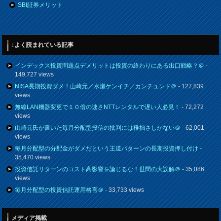
SBI証券メリット
↓よく読まれている記事
インデックス投資問題点デメリットは投資の終わりにある出口戦略？＠
-
149,727 views
NISA長期投資ダメ！山崎元／水瀬ケンイチ／カンチュンド＠
- 127,839
views
無線LAN機器変更で１０倍の速さNTTレンタルで遅い人必見！
- 72,272
views
山崎元氏が書いた毎月分配型投信の批判には稚拙さしかない＠
- 62,001
views
毎月分配型の分配金がダメだという王道パターンの長期投資押し付け
-
35,470 views
投資信託リターンのコスト高影響を論じるな！世間の大誤解＠
- 35,086
views
毎月分配型の投資信託運用格言＠
- 33,733 views
メディア掲載