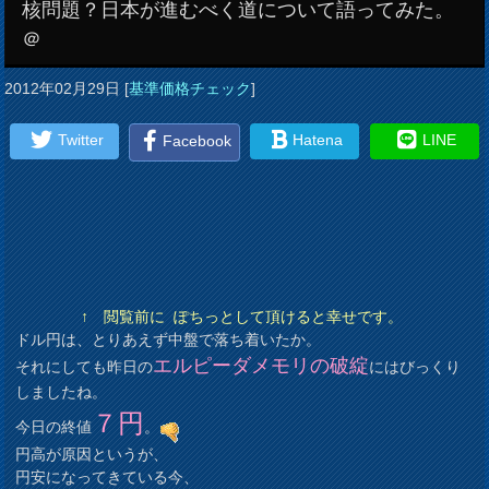
核問題？日本が進むべく道について語ってみた。
＠
2012年02月29日
[
基準価格チェック
]
Twitter
Hatena
LINE
Facebook
↑ 閲覧前に ぽちっとして頂けると幸せです。
ドル円は、とりあえず中盤で落ち着いたか。
エルピーダメモリの破綻
それにしても昨日の
にはびっくり
しましたね。
７円
今日の終値
。
円高が原因というが、
円安になってきている今、