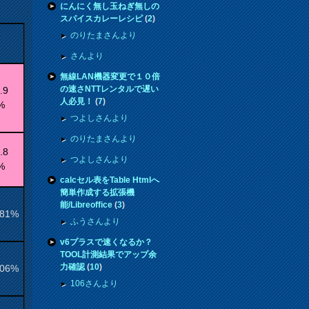
にんにく無し玉ねぎ無しの
スパイスカレーレシピ
(
2
)
のりたまさんより
さんより
無線LAN機器変更で１０倍
の速さNTTレンタルで遅い
.9
人必見！
(
7
)
%
つよしさんより
のりたまさんより
.8
つよしさんより
%
calcセル表をTable Htmlへ
簡単作成する拡張機
能/Libreoffice
(
3
)
.81%
ふうさんより
v6プラスで速くなるか？
TOOL計測結果でアップ余
力確認
(
10
)
.06%
106さんより