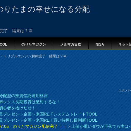
のりたまの幸せになる分配
約完了 結果は？＠
OOL
のりたマガジン
メルマガ目次
NISA
ネット
ト・トリプルエンジン解約完了 結果は？＠
スポンサ
分配型の投資信託運用格言
デックス長期投資は絶対するな！
初心者を抜けだせ！
員プレゼント企画＞米国REITシステムトレードTOOL
員プレゼント企画＞米国REIT買い時押し目判断TOOL
8 07:05 のりたマガジン配信完了
＝＝＞
上値が重いダウが下落でも実は