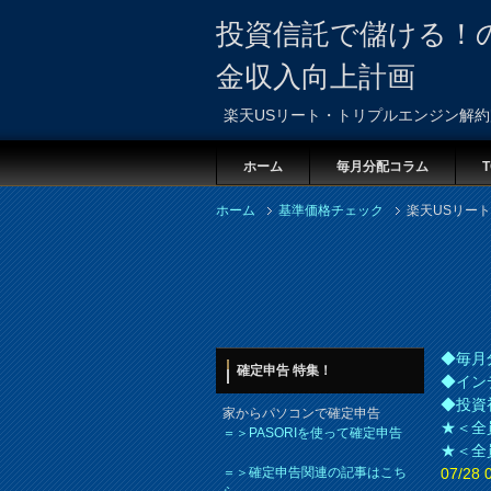
投資信託で儲ける！
金収入向上計画
楽天USリート・トリプルエンジン解
ホーム
毎月分配コラム
T
ホーム
基準価格チェック
楽天USリー
◆毎月
確定申告 特集！
◆イン
◆投資
家からパソコンで確定申告
★＜全
＝＞PASORIを使って確定申告
★＜全
＝＞確定申告関連の記事はこち
07/2