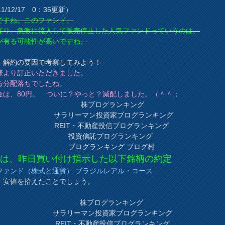
11/12/17 0：35更新）
ですね。このファンド。
ぱり、急激に流入して販売停止した人気ファンドっていうのは、
が有る可能性が高いですね。
、解約の要因で考察してみよう！
様より訂正いただきました。
る分配落ちでしたね。
金は、80円。 ついに？やっと？減配しました。（＾＾；
株ブログランキング
サラリーマン投資家ブログランキング
REIT・不動産投信ブログランキング
投資信託ブログランキング
ブログランキング ブログ村
日は、昨日買い付け指示した以下銘柄の約定
ファンド（株式と通貨） ブラジルレアル・コース
、安値を拾えたことでしょう。
株ブログランキング
サラリーマン投資家ブログランキング
REIT・不動産投信ブログランキング