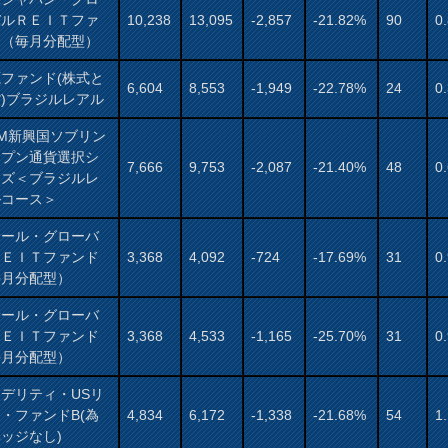
バルＲＥＩＴファ
10,238
13,095
-2,857
-21.82%
90
0
ド（毎月分配型）
ファンド(株式と
6,604
8,553
-1,949
-22.78%
24
0
)ブラジルレアル
AM新興国ソブリン
ープン通貨選択シ
7,666
9,753
-2,087
-21.40%
48
0
ーズ＜ブラジルレ
ルコース＞
サール・グローバ
ＲＥＩＴファンド
3,368
4,092
-724
-17.69%
31
0
毎月分配型）
サール・グローバ
ＲＥＩＴファンド
3,368
4,533
-1,165
-25.70%
31
0
毎月分配型）
デリティ・USリ
・ファンドB(為
4,834
6,172
-1,338
-21.68%
54
1
ッジなし)