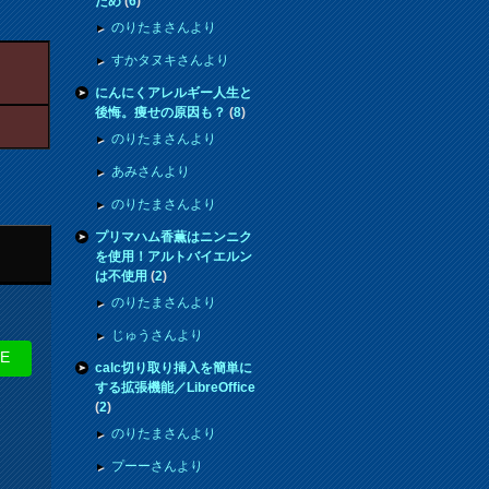
ため
(
6
)
のりたまさんより
すかタヌキさんより
にんにくアレルギー人生と
後悔。痩せの原因も？
(
8
)
のりたまさんより
あみさんより
のりたまさんより
プリマハム香薫はニンニク
を使用！アルトバイエルン
は不使用
(
2
)
のりたまさんより
じゅうさんより
NE
calc切り取り挿入を簡単に
する拡張機能／LibreOffice
(
2
)
のりたまさんより
プーーさんより