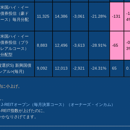
村米国ハイ・イー
ド債券投信（豪ド
-1
11,325
14,386
-3,061
-21.28%
-131
コース）毎月分配
4
村米国ハイ・イー
ド債券投信（ブラ
-0
8,883
12,496
-3,613
-28.91%
-65
ルレアルコース）
3
月分配型
貨選択S) 新興国債
9,092
12,013
-2,921
-24.31%
65
0
レアル>(毎月)
的に小上げ。
し、
AM J-REITオープン（毎月決算コース）（オーナーズ・インカム）
-REIT指数が上げたのに、
かかなりさげてます。