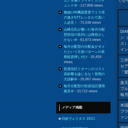
でも
元／水瀬ケンイチ／カンチ
ュンド＠
- 127,808 views
無線LAN機器変更で１０倍
の速さNTTレンタルで遅い
人必見！
- 72,248 views
山崎元氏が書いた毎月分配
DIA
型投信の批判には稚拙さし
ン
かない＠
- 61,973 views
ス
毎月分配型の分配金がダメ
イ
だという王道パターンの長
期投資押し付け
- 35,459
三井
views
セ
投資信託リターンのコスト
『愛
高影響を論じるな！世間の
大誤解＠
- 35,067 views
楽天
毎月分配型の投資信託運用
プル
格言＠
- 33,722 views
毎
米
メディア掲載
ブ
ァン
★
日経ヴェリタス 10/11
損