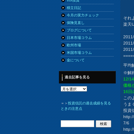
VIX投資
積立日記
今月の実力チェック
それ
保険見直し
楽天
ブログについて
201
日本市場コラム
201
欧州市場
201
米国市場コラム
====
金について
平均
※解
過去記事を見る
12/
価格
16
この
＝＞
投資信託の過去成績を見る
うま
ときの注意点
投資
http:
7/
http: