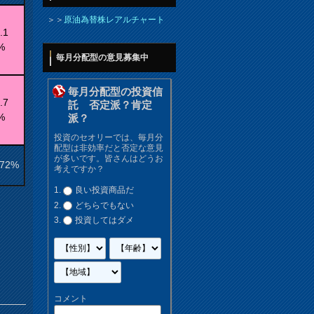
＞＞
原油為替株レアルチャート
.1
%
毎月分配型の意見募集中
毎月分配型の投資信
.7
託 否定派？肯定
%
派？
投資のセオリーでは、毎月分
配型は非効率だと否定な意見
が多いです。皆さんはどうお
.72%
考えですか？
良い投資商品だ
どちらでもない
投資してはダメ
コメント