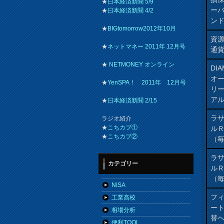
★
日本経済新聞 5/9
ー
★
日本経済新聞 4/2
ン
★
BIGtomorrow2012年10月
資源
★
ネットマネー 2011年 12月号
通貨
★
NETMONEY オンライン
DI
オ
★
YenSPA！ 2011年 12月号
リ
ア
★
日本経済新聞 2/15
ラ
ラジオ紹介
★
こちカブ①
ル
★
こちカブ②
（
ラ
カテゴリー
ル
（
NISA
フィ
工業高校
ート
相場分析
替ヘ
便利TOOL