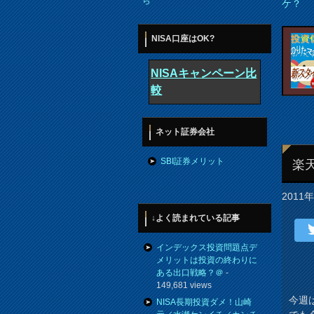
ら
ケ？
NISA口座はOK?
NISAキャンペーン比
較
ネット証券会社
SBI証券メリット
楽
2011
↓よく読まれている記事
インデックス投資問題点デ
メリットは投資の終わりに
ある出口戦略？＠
-
149,681 views
今週
NISA長期投資ダメ！山崎