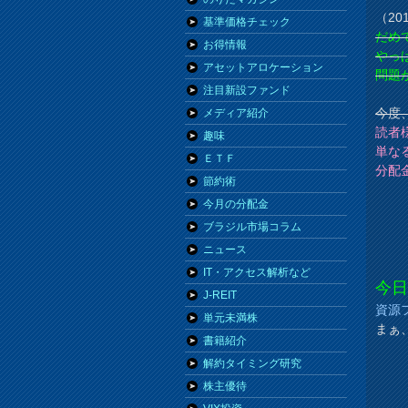
（20
基準価格チェック
だめ
お得情報
やっ
アセットアロケーション
問題
注目新設ファンド
今度
メディア紹介
読者
趣味
単な
ＥＴＦ
分配
節約術
今月の分配金
ブラジル市場コラム
ニュース
IT・アクセス解析など
今
J-REIT
資源
単元未満株
まぁ
書籍紹介
解約タイミング研究
株主優待