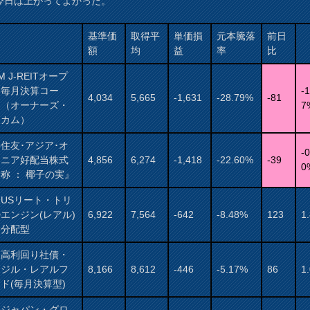
今日は上がってよかった。
基準価
取得平
単価損
元本騰落
前日
額
均
益
率
比
M J-REITオープ
（毎月決算コー
-1
4,034
5,665
-1,631
-28.79%
-81
）（オーナーズ・
7
ンカム）
住友･アジア･オ
-0
アニア好配当株式
4,856
6,274
-1,418
-22.60%
-39
0
称 ： 椰子の実』
USリート・トリ
エンジン(レアル)
6,922
7,564
-642
-8.48%
123
1
月分配型
国高利回り社債・
ラジル・レアルフ
8,166
8,612
-446
-5.17%
86
1
ド(毎月決算型)
保ジャパン・グロ