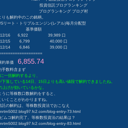
投資信託ブログランキング
ブログランキング ブログ村
よりも解約中のこの銘柄。
USリート・トリプルエンジン(レアル)毎月分配型
基準価額
1/12/16 6,922 39,989 口
1/12/15 6,799 40,000 口
1/12/14 6,846 39,000 口
===================
6,855.74
解約単価
約手数料含まず
14に一括解約するより、
が下落している14日、15日よりも高い値段で解約できましたね。
日の上げが効いているかな。
ように等株数口数解約をすると、
くいくことがわかりますね。
信託の解約は、等株数投資法でおこなえ
//nrtm5002.blog97.fc2.com/blog-entry-73.html
6 ピムコ解約完了。等株数投資法の結果は？
//nrtm5002.blog97.fc2.com/blog-entry-83.html