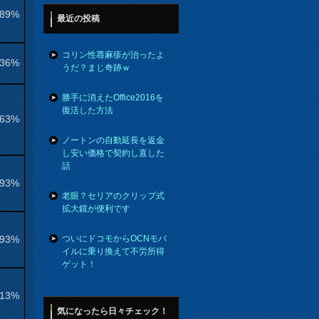
.89%
最近の投稿
コリン性蕁麻疹が治ったよ
.36%
うだ？まじ奇跡ｗ
勝手に消えたOffice2016を
復活した方法
.63%
ノートンの自動延長を返金
し安い価格で契約し直した
話
.93%
老眼？セリアのクリップ式
拡大鏡が便利です
.93%
ついにドコモからOCNモバ
イルに乗り換えて不労所得
ゲット！
.13%
気になったら日々チェック！