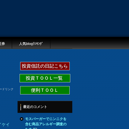
証券
人気blogﾗﾝｷﾝｸﾞ
投資信託の日記こちら
投資ＴＯＯＬ一覧
ードリンク
便利ＴＯＯＬ
最近のコメント
モスバーガーでニンニクを
含む商品アレルギー調査の
イケイ