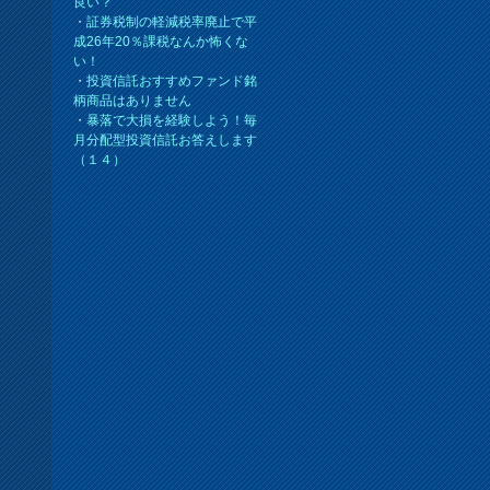
良い？
・
証券税制の軽減税率廃止で平
成26年20％課税なんか怖くな
い！
・
投資信託おすすめファンド銘
柄商品はありません
・
暴落で大損を経験しよう！毎
月分配型投資信託お答えします
（１４）