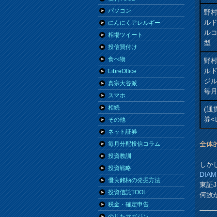
パソコン
野
ル
にんにくアレルギー
ル
相場ツイート
型
投信買付け
食べ物
野
ル
LibreOffice
ジ
真宗大谷派
毎
スマホ
相続
(通
券<
その他
ネット証券
全体
毎月分配投信コラム
投資教訓
しか
投資戦略
DI
優良銘柄の発掘方法
東証J
投資信託TOOL
何故
税金・確定申告
のりたマガジン