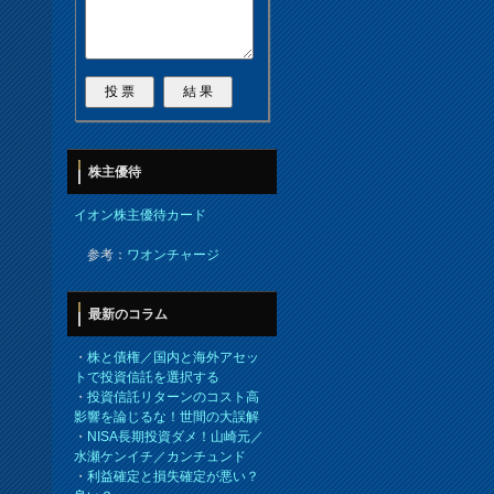
株主優待
イオン株主優待カード
参考：
ワオンチャージ
最新のコラム
・
株と債権／国内と海外アセッ
トで投資信託を選択する
・
投資信託リターンのコスト高
影響を論じるな！世間の大誤解
・
NISA長期投資ダメ！山崎元／
水瀬ケンイチ／カンチュンド
・
利益確定と損失確定が悪い？