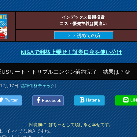
インデックス長期投資
コスト優先主義は間違い
＞＞初めての方
NISAで利益上乗せ！証券口座を使い分け
天USリート・トリプルエンジン解約完了 結果は？＠
年12月17日
[
基準価格チェック
]
Twitter
Hatena
LI
Facebook
↑ 閲覧前に ぽちっとして頂けると幸せです。
は、イマイチな動きですね。