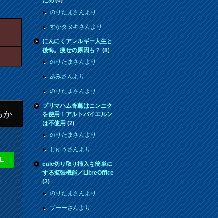
ため
(
6
)
のりたまさんより
すかタヌキさんより
にんにくアレルギー人生と
後悔。痩せの原因も？
(
8
)
のりたまさんより
あみさんより
のりたまさんより
プリマハム香薫はニンニク
るか
を使用！アルトバイエルン
は不使用
(
2
)
のりたまさんより
じゅうさんより
NE
calc切り取り挿入を簡単に
する拡張機能／LibreOffice
(
2
)
のりたまさんより
プーーさんより