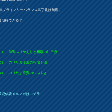
20年プライマリーバランス黒字化は無理。
は期待できる？
） 前週ふりかえりと相場の注目点
） のりたま今週の相場予測
） のりたま投資のつぶやき
投資信託メルマガはコチラ