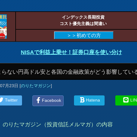
インデックス長期投資
コスト優先主義は間違い
＞＞初めての方
NISAで利益上乗せ！証券口座を使い分け
まらない円高ドル安と各国の金融政策がどう影響してい
年07月23日
[
のりたマガジン
]
Twitter
Hatena
LI
Facebook
のりたマガジン（投資信託メルマガ）の内容