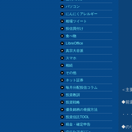
パソコン
にんにくアレルギー
相場ツイート
投信買付け
食べ物
LibreOffice
真宗大谷派
スマホ
相続
その他
ネット証券
毎月分配投信コラム
＜主
投資教訓
◆前
投資戦略
優良銘柄の発掘方法
・・
投資信託TOOL
税金・確定申告
◆の
のりたマガジン