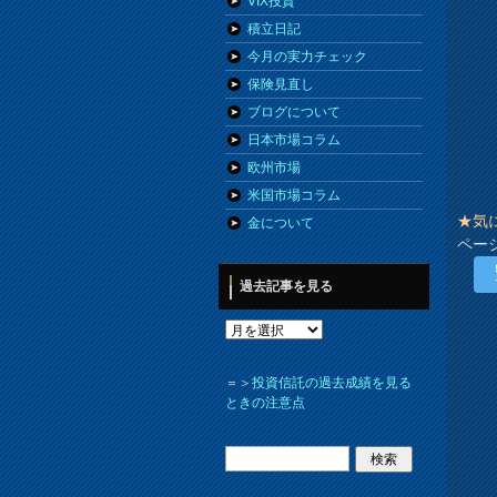
VIX投資
積立日記
今月の実力チェック
保険見直し
ブログについて
日本市場コラム
欧州市場
米国市場コラム
★気
金について
ペー
過去記事を見る
＝＞
投資信託の過去成績を見る
ときの注意点