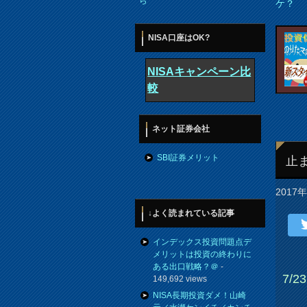
ら
ケ？
NISA口座はOK?
NISAキャンペーン比
較
ネット証券会社
SBI証券メリット
止
2017
↓よく読まれている記事
インデックス投資問題点デ
メリットは投資の終わりに
ある出口戦略？＠
-
7/23
149,692 views
NISA長期投資ダメ！山崎