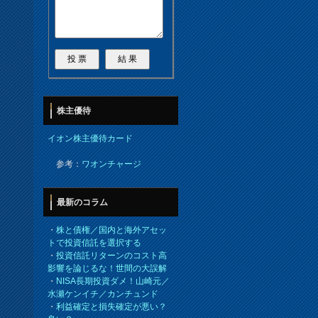
株主優待
イオン株主優待カード
参考：
ワオンチャージ
最新のコラム
・
株と債権／国内と海外アセッ
トで投資信託を選択する
・
投資信託リターンのコスト高
影響を論じるな！世間の大誤解
・
NISA長期投資ダメ！山崎元／
水瀬ケンイチ／カンチュンド
・
利益確定と損失確定が悪い？