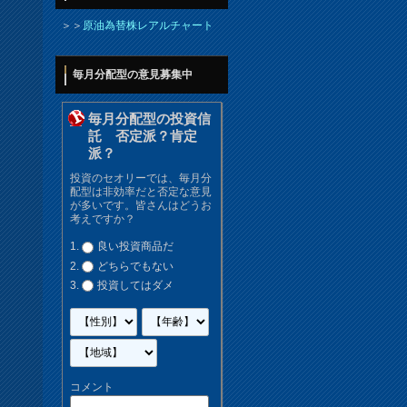
＞＞
原油為替株レアルチャート
毎月分配型の意見募集中
毎月分配型の投資信
託 否定派？肯定
派？
投資のセオリーでは、毎月分
配型は非効率だと否定な意見
が多いです。皆さんはどうお
考えですか？
良い投資商品だ
どちらでもない
投資してはダメ
コメント