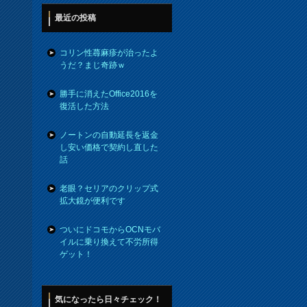
最近の投稿
コリン性蕁麻疹が治ったよ
うだ？まじ奇跡ｗ
勝手に消えたOffice2016を
復活した方法
ノートンの自動延長を返金
し安い価格で契約し直した
話
老眼？セリアのクリップ式
拡大鏡が便利です
ついにドコモからOCNモバ
イルに乗り換えて不労所得
ゲット！
気になったら日々チェック！