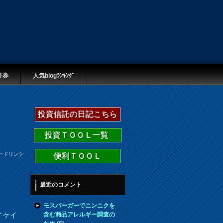
証券
人気blogﾗﾝｷﾝｸﾞ
投資信託の日記こちら
投資ＴＯＯＬ一覧
ードリンク
便利ＴＯＯＬ
最近のコメント
モスバーガーでニンニクを
含む商品アレルギー調査の
イケイ