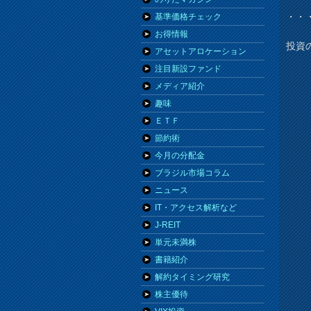
・・
基準価格チェック
お得情報
投資
アセットアロケーション
注目新設ファンド
メディア紹介
趣味
ＥＴＦ
節約術
今月の分配金
ブラジル市場コラム
ニュース
IT・アクセス解析など
J-REIT
単元未満株
書籍紹介
解約タイミング研究
株主優待