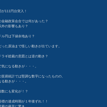
円が111円台突入！
の金融政策会合では何があった？
以外の影響もあり？
ドル円は下値余地あり？
だった原油まで怪しい動きが出ています。
Bドラギ総裁の意図とは逆の動き？
で気になる動きが・・・。
の貿易統計では堅調な数字になったものの、
なる動きが・・・。
指数にも変化が！？
目標の達成時期が１年後ずれ！！
総裁の発言に驚き。