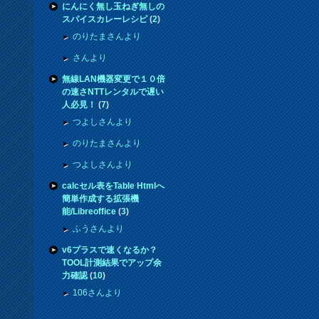
にんにく無し玉ねぎ無しの
スパイスカレーレシピ
(
2
)
のりたまさんより
さんより
無線LAN機器変更で１０倍
の速さNTTレンタルで遅い
人必見！
(
7
)
つよしさんより
のりたまさんより
つよしさんより
calcセル表をTable Htmlへ
簡単作成する拡張機
能/Libreoffice
(
3
)
ふうさんより
v6プラスで速くなるか？
TOOL計測結果でアップ余
力確認
(
10
)
106さんより