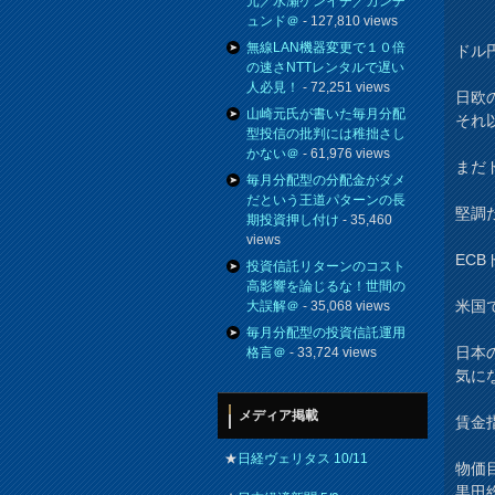
元／水瀬ケンイチ／カンチ
ュンド＠
- 127,810 views
無線LAN機器変更で１０倍
ドル
の速さNTTレンタルで遅い
人必見！
- 72,251 views
日欧
山崎元氏が書いた毎月分配
それ
型投信の批判には稚拙さし
かない＠
- 61,976 views
まだ
毎月分配型の分配金がダメ
だという王道パターンの長
堅調
期投資押し付け
- 35,460
views
EC
投資信託リターンのコスト
高影響を論じるな！世間の
米国
大誤解＠
- 35,068 views
毎月分配型の投資信託運用
日本
格言＠
- 33,724 views
気に
メディア掲載
賃金
★
日経ヴェリタス 10/11
物価
黒田