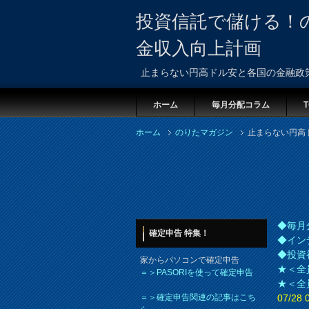
投資信託で儲ける！
金収入向上計画
止まらない円高ドル安と各国の金融政
ホーム
毎月分配コラム
T
ホーム
のりたマガジン
止まらない円高
◆毎月
確定申告 特集！
◆イン
◆投資
家からパソコンで確定申告
★＜全
＝＞PASORIを使って確定申告
★＜全
＝＞確定申告関連の記事はこち
07/2