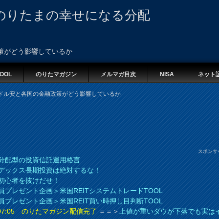
のりたまの幸せになる分配
策がどう影響しているか
OOL
のりたマガジン
メルマガ目次
NISA
ネット
ドル安と各国の金融政策がどう影響しているか
スポンサ
分配型の投資信託運用格言
デックス長期投資は絶対するな！
初心者を抜けだせ！
員プレゼント企画＞米国REITシステムトレードTOOL
員プレゼント企画＞米国REIT買い時押し目判断TOOL
8 07:05 のりたマガジン配信完了
＝＝＞
上値が重いダウが下落でも実は