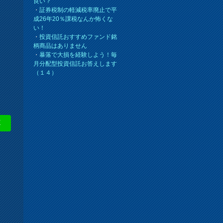
良い？
・
証券税制の軽減税率廃止で平
成26年20％課税なんか怖くな
い！
・
投資信託おすすめファンド銘
柄商品はありません
・
暴落で大損を経験しよう！毎
月分配型投資信託お答えします
（１４）
E