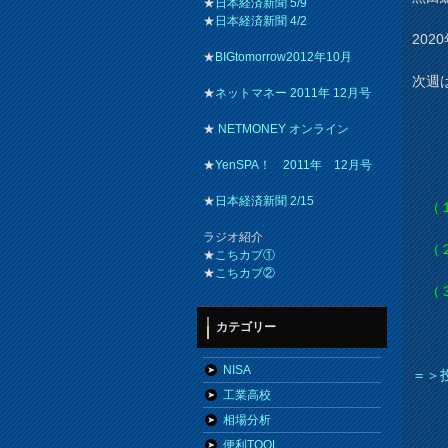
★
日本経済新聞 5/9
★
日本経済新聞 4/2
20
★
BIGtomorrow2012年10月
次週
★
ネットマネー 2011年 12月号
★
NETMONEY オンライン
★
YenSPA！ 2011年 12月号
★
日本経済新聞 2/15
（１
ラジオ紹介
（２
★
こちカブ①
★
こちカブ②
（３
カテゴリー
NISA
＝＞
工業高校
相場分析
便利TOOL