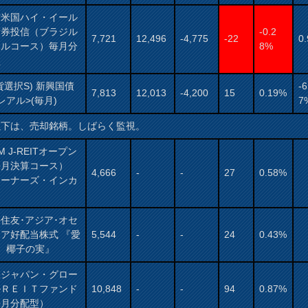
村米国ハイ・イール
債券投信（ブラジル
-0.2
7,721
12,496
-4,775
-22
0
アルコース）毎月分
8%
型
貨選択S) 新興国債
-6
7,813
12,013
-4,200
15
0.19%
レアル>(毎月)
7
以下は、売却銘柄。しばらく監視。
AM J-REITオープン
毎月決算コース）
4,666
-
-
27
0.58%
オーナーズ・インカ
）
住友･アジア･オセ
ア好配当株式 『愛
5,544
-
-
24
0.43%
： 椰子の実』
保ジャパン・グロー
ルＲＥＩＴファンド
10,848
-
-
94
0.87%
毎月分配型）