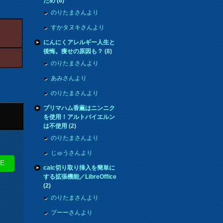
ため
(
6
)
のりたまさんより
すかタヌキさんより
にんにくアレルギー人生と
後悔。痩せの原因も？
(
8
)
のりたまさんより
あみさんより
のりたまさんより
プリマハム香薫はニンニク
を使用！アルトバイエルン
は不使用
(
2
)
のりたまさんより
じゅうさんより
NE
calc切り取り挿入を簡単に
する拡張機能／LibreOffice
(
2
)
のりたまさんより
プーーさんより