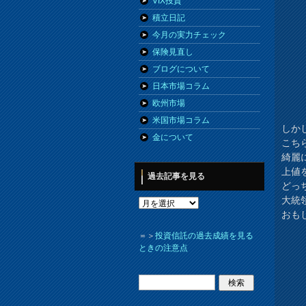
VIX投資
積立日記
今月の実力チェック
保険見直し
ブログについて
日本市場コラム
欧州市場
米国市場コラム
しか
金について
こち
綺麗
上値
過去記事を見る
どっ
大統
おも
＝＞
投資信託の過去成績を見る
ときの注意点