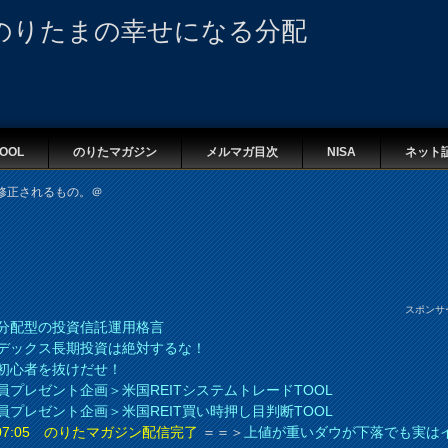
のりたまの幸せになる分配
OOL
のりたマガジン
メルマガ目次
NISA
ネット
修正されるもの。＠
スポンサ
分配型の投資信託運用格言
デックス長期投資は絶対するな！
初心者を抜けだせ！
員プレゼント企画＞米国REITシステムトレードTOOL
員プレゼント企画＞米国REIT買い時押し目判断TOOL
8 07:05 のりたマガジン配信完了
＝＝＞
上値が重いダウが下落でも実は