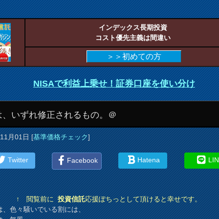
インデックス長期投資
コスト優先主義は間違い
＞＞初めての方
NISAで利益上乗せ！証券口座を使い分け
は、いずれ修正されるもの。＠
年11月01日
[
基準価格チェック
]
Twitter
Hatena
LI
Facebook
↑ 閲覧前に
投資信託
応援ぽちっとして頂けると幸せです。
は、色々騒いでいる割には、