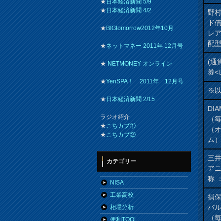
★
日本経済新聞 5/9
★
日本経済新聞 4/2
野
ド
★
BIGtomorrow2012年10月
レ
配
★
ネットマネー 2011年 12月号
(通
★
NETMONEY オンライン
券<
★
YenSPA！ 2011年 12月号
※
★
日本経済新聞 2/15
DI
ラジオ紹介
（
★
こちカブ①
（
★
こちカブ②
ム
三井
カテゴリー
アニ
称 
NISA
工業高校
損
バ
相場分析
（
便利TOOL