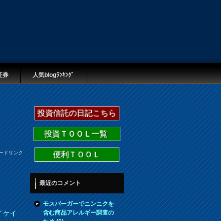
証券
人気blogﾗﾝｷﾝｸﾞ
投資信託の日記こちら
投資ＴＯＯＬ一覧
ードリンク
便利ＴＯＯＬ
最近のコメント
モスバーガーでニンニクを
含む商品アレルギー調査の
イケイ