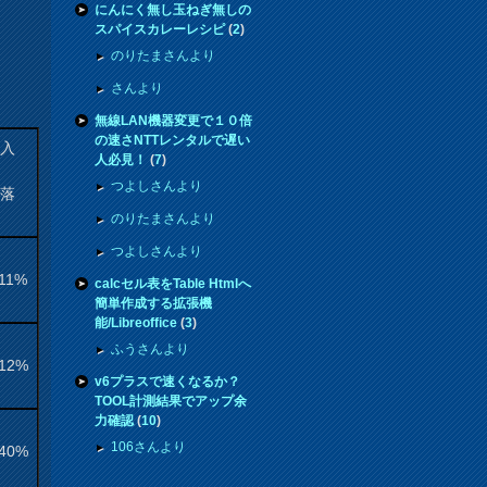
にんにく無し玉ねぎ無しの
スパイスカレーレシピ
(
2
)
のりたまさんより
さんより
無線LAN機器変更で１０倍
の速さNTTレンタルで遅い
購入
人必見！
(
7
)
来
つよしさんより
騰落
率
のりたまさんより
つよしさんより
.11%
calcセル表をTable Htmlへ
簡単作成する拡張機
能/Libreoffice
(
3
)
ふうさんより
.12%
v6プラスで速くなるか？
TOOL計測結果でアップ余
力確認
(
10
)
106さんより
.40%