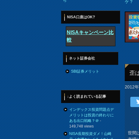
ら
ケ？
NISA口座はOK?
NISAキャンペーン比
較
ネット証券会社
SBI証券メリット
歪
2012
↓よく読まれている記事
インデックス投資問題点デ
メリットは投資の終わりに
ある出口戦略？＠
-
149,748 views
世間
NISA長期投資ダメ！山崎