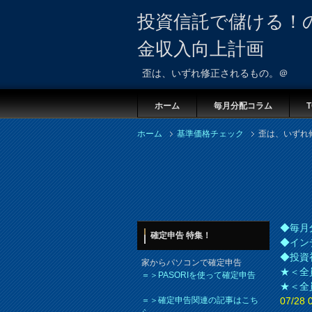
投資信託で儲ける！
金収入向上計画
歪は、いずれ修正されるもの。＠
ホーム
毎月分配コラム
T
ホーム
基準価格チェック
歪は、いずれ
◆毎月
確定申告 特集！
◆イン
◆投資
家からパソコンで確定申告
★＜全
＝＞PASORIを使って確定申告
★＜全
＝＞確定申告関連の記事はこち
07/2