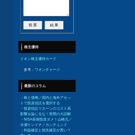
株主優待
イオン株主優待カード
参考：
ワオンチャージ
最新のコラム
・
株と債権／国内と海外アセッ
トで投資信託を選択する
・
投資信託リターンのコスト高
影響を論じるな！世間の大誤解
・
NISA長期投資ダメ！山崎元／
水瀬ケンイチ／カンチュンド
・
利益確定と損失確定が悪い？