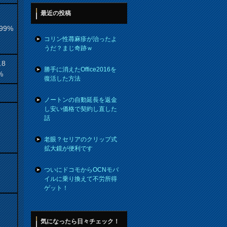
最近の投稿
.99%
コリン性蕁麻疹が治ったよ
うだ？まじ奇跡ｗ
.8
勝手に消えたOffice2016を
%
復活した方法
ノートンの自動延長を返金
し安い価格で契約し直した
話
老眼？セリアのクリップ式
拡大鏡が便利です
ついにドコモからOCNモバ
イルに乗り換えて不労所得
ゲット！
気になったら日々チェック！