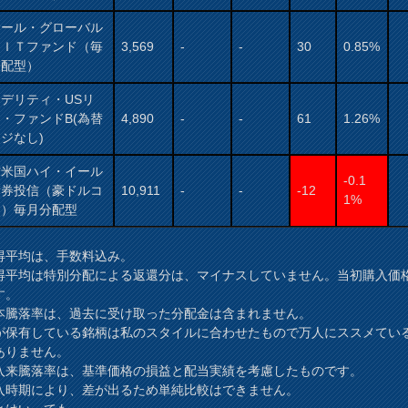
サール・グローバル
ＥＩＴファンド（毎
3,569
-
-
30
0.85%
分配型）
デリティ・USリ
・ファンドB(為替
4,890
-
-
61
1.26%
ジなし)
村米国ハイ・イール
-0.1
債券投信（豪ドルコ
10,911
-
-
-12
1%
ス）毎月分配型
得平均は、手数料込み。
得平均は特別分配による返還分は、マイナスしていません。当初購入価
す。
本騰落率は、過去に受け取った分配金は含まれません。
が保有している銘柄は私のスタイルに合わせたもので万人にススメてい
ありません。
入来騰落率は、基準価格の損益と配当実績を考慮したものです。
時期により、差が出るため単純比較はできません。