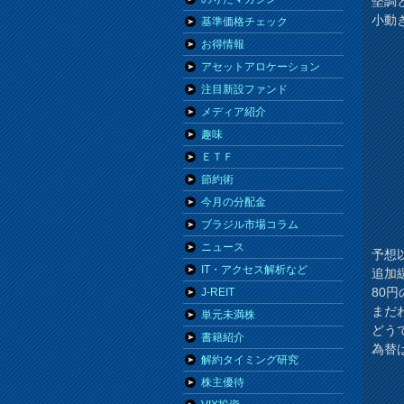
堅調
小動
基準価格チェック
お得情報
アセットアロケーション
注目新設ファンド
メディア紹介
趣味
ＥＴＦ
節約術
今月の分配金
ブラジル市場コラム
ニュース
予想
IT・アクセス解析など
追加
80
J-REIT
まだ
単元未満株
どう
書籍紹介
為替
解約タイミング研究
株主優待