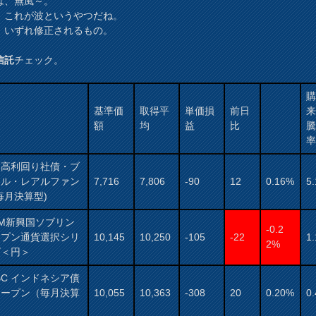
は、無風～。
、これが波というやつだね。
、いずれ修正されるもの。
、
信託
チェック。
基準価
取得平
単価損
前日
額
均
益
比
国高利回り社債・ブ
ジル・レアルファン
7,716
7,806
-90
12
0.16%
5
毎月決算型)
AM新興国ソブリン
-0.2
ープン通貨選択シリ
10,145
10,250
-105
-22
1
2%
ズ＜円＞
BC インドネシア債
オープン（毎月決算
10,055
10,363
-308
20
0.20%
0
）