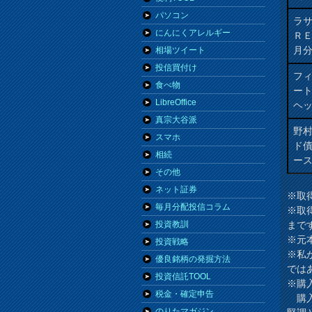
パソコン
ラ
にんにくアレルギー
Ｒ
月
相場ツイート
投信買付け
フィ
食べ物
ート
LibreOffice
ヘッ
真宗大谷派
野
スマホ
ド
相続
ー
その他
ネット証券
※取
毎月分配投信コラム
※取
まで
投資教訓
※元
投資戦略
※私
優良銘柄の発掘方法
では
投資信託TOOL
※購
税金・確定申告
購入
のりたマガジン