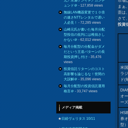
市場
元／水瀬ケンイチ／カンチ
ュンド＠
- 127,858 views
まぁ
歪は
無線LAN機器変更で１０倍
の速さNTTレンタルで遅い
さて
人必見！
- 72,285 views
投資
山崎元氏が書いた毎月分配
型投信の批判には稚拙さし
かない＠
- 62,012 views
毎月分配型の分配金がダメ
だという王道パターンの長
期投資押し付け
- 35,476
views
米
投資信託リターンのコスト
ラ
高影響を論じるな！世間の
ド(
大誤解＠
- 35,096 views
毎月分配型の投資信託運用
DI
格言＠
- 33,747 views
オ
ー
メディア掲載
HS
券
★
日経ヴェリタス 10/11
型