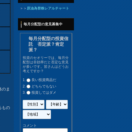
＞＞
原油為替株レアルチャート
毎月分配型の意見募集中
毎月分配型の投資信
託 否定派？肯定
派？
投資のセオリーでは、毎月分
配型は非効率だと否定な意見
が多いです。皆さんはどうお
考えですか？
良い投資商品だ
どちらでもない
格のま
投資してはダメ
るもの
コメント