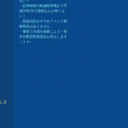
良い？
・
証券税制の軽減税率廃止で平
成26年20％課税なんか怖くな
い！
・
投資信託おすすめファンド銘
柄商品はありません
・
暴落で大損を経験しよう！毎
月分配型投資信託お答えします
（１４）
しま