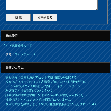
株主優待
イオン株主優待カード
参考：
ワオンチャージ
最新のコラム
・
株と債権／国内と海外アセットで投資信託を選択する
・
投資信託リターンのコスト高影響を論じるな！世間の大誤解
・
NISA長期投資ダメ！山崎元／水瀬ケンイチ／カンチュンド
・
利益確定と損失確定が悪い？良い？
・
証券税制の軽減税率廃止で平成26年20％課税なんか怖くない！
・
投資信託おすすめファンド銘柄商品はありません
・
暴落で大損を経験しよう！毎月分配型投資信託お答えします（１４）