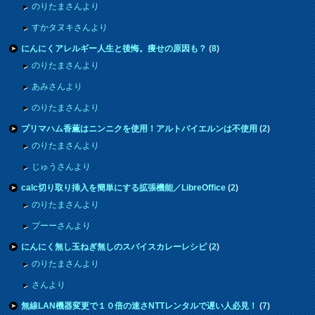
のりたまさんより
すかタヌキさんより
にんにくアレルギー人生と後悔。痩せの原因も？
(
8
)
のりたまさんより
あみさんより
のりたまさんより
プリマハム香薫はニンニクを使用！アルトバイエルンは不使用
(
2
)
のりたまさんより
じゅうさんより
calc切り取り挿入を簡単にする拡張機能／LibreOffice
(
2
)
のりたまさんより
プーーさんより
にんにく無し玉ねぎ無しのスパイスカレーレシピ
(
2
)
のりたまさんより
さんより
無線LAN機器変更で１０倍の速さNTTレンタルで遅い人必見！
(
7
)