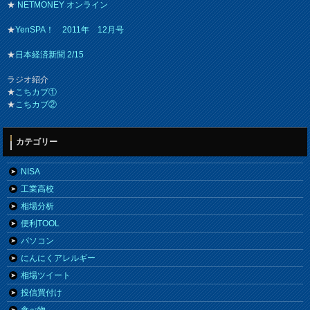
★
NETMONEY オンライン
★
YenSPA！ 2011年 12月号
★
日本経済新聞 2/15
ラジオ紹介
★
こちカブ①
★
こちカブ②
カテゴリー
NISA
工業高校
相場分析
便利TOOL
パソコン
にんにくアレルギー
相場ツイート
投信買付け