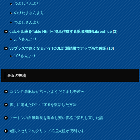
つよしさんより
のりたまさんより
つよしさんより
calcセル表をTable Htmlへ簡単作成する拡張機能/Libreoffice
(
3
)
ふうさんより
v6プラスで速くなるか？TOOL計測結果でアップ余力確認
(
10
)
106さんより
最近の投稿
コリン性蕁麻疹が治ったようだ？まじ奇跡ｗ
勝手に消えたOffice2016を復活した方法
ノートンの自動延長を返金し安い価格で契約し直した話
老眼？セリアのクリップ式拡大鏡が便利です