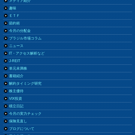
メディア紹介
趣味
ＥＴＦ
節約術
今月の分配金
ブラジル市場コラム
ニュース
IT・アクセス解析など
J-REIT
単元未満株
書籍紹介
解約タイミング研究
株主優待
VIX投資
積立日記
今月の実力チェック
保険見直し
ブログについて