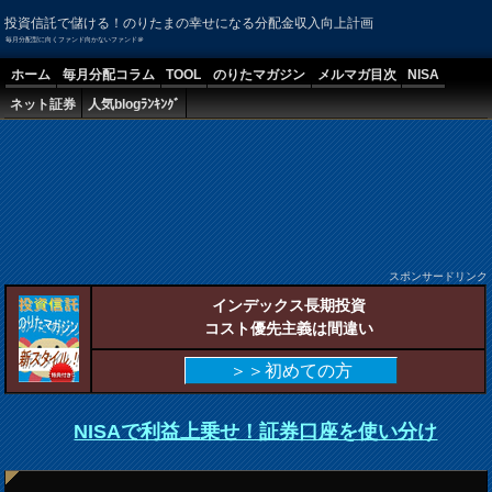
投資信託で儲ける！のりたまの幸せになる分配金収入向上計画
毎月分配型に向くファンド向かないファンド＠
ホーム
毎月分配コラム
TOOL
のりたマガジン
メルマガ目次
NISA
ネット証券
人気blogﾗﾝｷﾝｸﾞ
スポンサードリンク
インデックス長期投資
コスト優先主義は間違い
＞＞初めての方
NISAで利益上乗せ！証券口座を使い分け