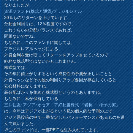
なりましたが、
資源ファンド(株式と通貨)ブラジルレアル
30％ものリターンを上げています。
分配金利回りは、12％程度ですので、
これくらいの分配バランスであれば、
問題ないですね。
ちなみに、このファンドに関しては、
ブラジルレアルヘッジによる、
外貨金利を受け取ってリターンをアップさせているので、
純粋な株式型ではないかもしれません。
株式型では、
その年に値上がりするという成長性の予測が正しいことと
外貨ヘッジなどその他の利回りアップ要因が存在していると
安心材料になりますね。
高分配ばかりを集めた株式型というのもありますね。
ちなみに、私が保有している、
三井住友･アジア･オセアニア好配当株式 『愛称 ： 椰子の実』
は、今年はアジアが上がるという私の個人的な予測の上で、
アジア系投信の中で一番安定したパフォーマンスがあるものを選
んで買いました。
※このファンドは、一部REITも組み入れています。