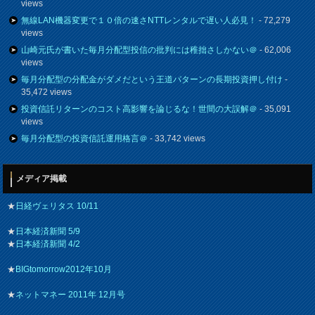
views
無線LAN機器変更で１０倍の速さNTTレンタルで遅い人必見！
- 72,279
views
山崎元氏が書いた毎月分配型投信の批判には稚拙さしかない＠
- 62,006
views
毎月分配型の分配金がダメだという王道パターンの長期投資押し付け
-
35,472 views
投資信託リターンのコスト高影響を論じるな！世間の大誤解＠
- 35,091
views
毎月分配型の投資信託運用格言＠
- 33,742 views
メディア掲載
★
日経ヴェリタス 10/11
★
日本経済新聞 5/9
★
日本経済新聞 4/2
★
BIGtomorrow2012年10月
★
ネットマネー 2011年 12月号