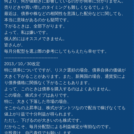
何より、何が値動きに影響しているのかが簡単に分かりません。
売りどきや買い増しのタイミングも難しくなるでしょう。
最近は、債券や株などの相関性を意識した配分などに関しても、
本当に意味があるのかも疑問です。
下がるときは、全部下がります。
よって、私は嫌いです。
個人的にはオススメできません。
皆さんが、
毎月分配型を選ぶ際の参考にしてもらえたら幸せです。
------------------------------------
2013／10／30改定
特に債券についてですが、リスク選好の場合、債券自体の価値が
大きく下がることがあります。また、新興国の場合、通貨安によ
り債券価格に関係なく下がることもあります。
よって、このときは債券を購入するのはよくありません。
この場合、株式タイプはありです。
特に、大きく下落した市場の場合、
そこからの上昇率は、株式がダントツなので配当で稼げなくても
値上がり益で十分利益が得られます。
ただし、下げるのが大きいのも株式です。
だからこそ、毎月分配型による利益確定が有効なのです。
※投資は、自己責任でお願いします。