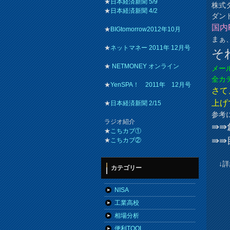
★
日本経済新聞 5/9
株式
★
日本経済新聞 4/2
ダン
国内R
★
BIGtomorrow2012年10月
まぁ
★
ネットマネー 2011年 12月号
そ
★
NETMONEY オンライン
メー
全カ
★
YenSPA！ 2011年 12月号
さて
上げ
★
日本経済新聞 2/15
参考
ラジオ紹介
⇛⇛
★
こちカブ①
⇛⇛
★
こちカブ②
↓詳
カテゴリー
NISA
工業高校
相場分析
便利TOOL