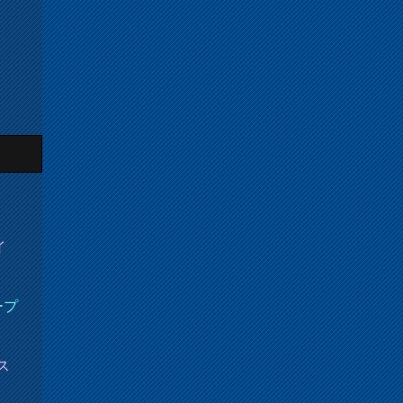
イ
ープ
ス