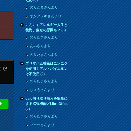
ため
(
6
)
のりたまさんより
すかタヌキさんより
にんにくアレルギー人生と
後悔。痩せの原因も？
(
8
)
のりたまさんより
あみさんより
のりたまさんより
プリマハム香薫はニンニク
とだ
を使用！アルトバイエルン
は不使用
(
2
)
のりたまさんより
じゅうさんより
calc切り取り挿入を簡単に
NE
する拡張機能／LibreOffice
(
2
)
のりたまさんより
プーーさんより