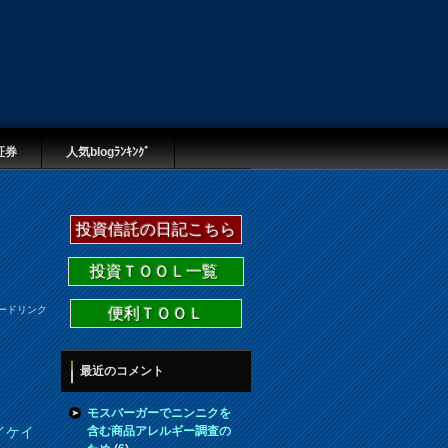
証券
人気blogﾗﾝｷﾝｸﾞ
投資信託の日記こちら
投資ＴＯＯＬ一覧
ードリンク
便利ＴＯＯＬ
最近のコメント
モスバーガーでニンニクを
含む商品アレルギー調査の
イケイ