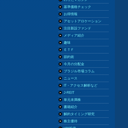
基準価格チェック
お得情報
アセットアロケーション
注目新設ファンド
メディア紹介
趣味
ＥＴＦ
節約術
今月の分配金
ブラジル市場コラム
ニュース
IT・アクセス解析など
J-REIT
単元未満株
書籍紹介
解約タイミング研究
株主優待