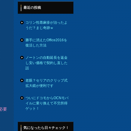
最近の投稿
コリン性蕁麻疹が治ったよ
うだ？まじ奇跡ｗ
勝手に消えたOffice2016を
復活した方法
ノートンの自動延長を返金
し安い価格で契約し直した
話
老眼？セリアのクリップ式
拡大鏡が便利です
ついにドコモからOCNモバ
イルに乗り換えて不労所得
ゲット！
必要
気になったら日々チェック！