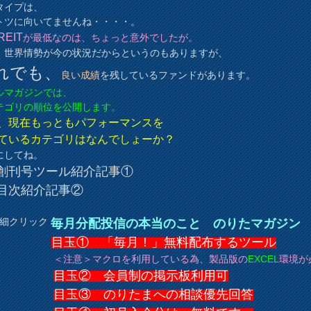
タイプは、
トツに向いてませんね・・・・。
EIT
が最低なのは、ちょっと意外でしたが。
、世界情勢が今の状況だからというのもありますが、
れでも、
良い成績
を残しているファンドがあります。
ルマガジンでは、
テゴリの順位を公開します。
、現在もっともパフォーマンスを
ているカテゴリはなんでしょーか？
にしてね。
創刊号ツール紹介記事①
目次紹介記事②
細クリック
毎月分配投信の本当のこと のりたマガジン
目玉① 「毎月！」無料配布するツール
＜注意＞マクロを利用している為、製品版の
EXCEL
環境が
目玉② 会員制の掲示板利用可
目玉③ のりたまへの相談優先回答