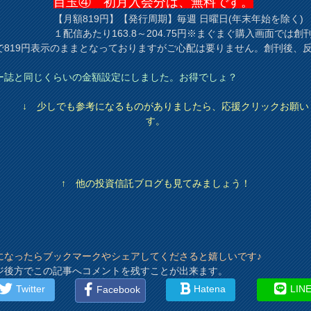
目玉④ 初月入会分は、無料です。
【月額819円】【発行周期】毎週 日曜日(年末年始を除く)
１配信あたり163.8～204.75円※まぐまぐ購入画面では創
で819円表示のままとなっておりますがご心配は要りません。創刊後、
。
ー誌と同じくらいの金額設定にしました。お得でしょ？
↓ 少しでも参考になるものがありましたら、応援クリックお願い
す。
↑ 他の投資信託ブログも見てみましょう！
になったらブックマークやシェアしてくださると嬉しいです♪
ジ後方でこの記事へコメントを残すことが出来ます。
Twitter
Hatena
LIN
Facebook