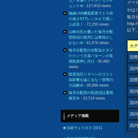
元／水瀬ケンイチ／カンチ
メー
ュンド＠
- 127,810 views
やは
無線LAN機器変更で１０倍
毎月
の速さNTTレンタルで遅い
http:
人必見！
- 72,250 views
以下
山崎元氏が書いた毎月分配
型投信の批判には稚拙さし
かない＠
- 61,976 views
カ
毎月分配型の分配金がダメ
だという王道パターンの長
国際
期投資押し付け
- 35,460
views
国
投資信託リターンのコスト
国
高影響を論じるな！世間の
大誤解＠
- 35,068 views
国
毎月分配型の投資信託運用
格言＠
- 33,724 views
国
国
メディア掲載
国内
★
日経ヴェリタス 10/11