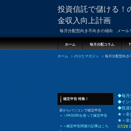
投資信託で儲ける！
金収入向上計画
毎月分配型向き不向きの傾向 メール
ホーム
毎月分配コラム
T
ホーム
のりたマガジン
毎月分配型向き
◆毎月
確定申告 特集！
◆イン
◆投資
家からパソコンで確定申告
★＜全
＝＞PASORIを使って確定申告
★＜全
＝＞確定申告関連の記事はこち
07/2