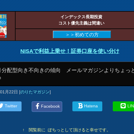
インデックス長期投資
コスト優先主義は間違い
＞＞初めての方
NISAで利益上乗せ！証券口座を使い分け
月分配型向き不向きの傾向 メールマガジンよりちょっ
＠
年01月22日
[
のりたマガジン
]
Twitter
Hatena
LI
Facebook
↑ 閲覧前に ぽちっとして頂けると幸せです。