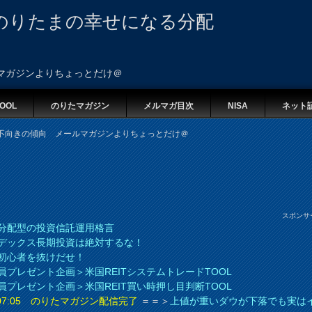
のりたまの幸せになる分配
マガジンよりちょっとだけ＠
OOL
のりたマガジン
メルマガ目次
NISA
ネット
不向きの傾向 メールマガジンよりちょっとだけ＠
スポンサ
分配型の投資信託運用格言
デックス長期投資は絶対するな！
初心者を抜けだせ！
員プレゼント企画＞米国REITシステムトレードTOOL
員プレゼント企画＞米国REIT買い時押し目判断TOOL
8 07:05 のりたマガジン配信完了
＝＝＞
上値が重いダウが下落でも実は