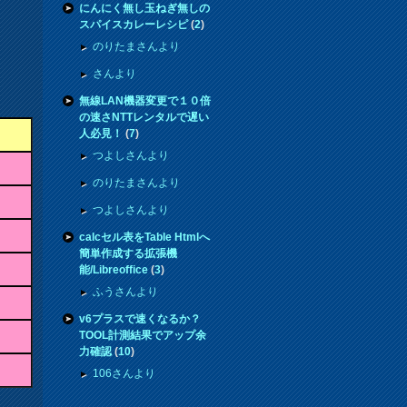
にんにく無し玉ねぎ無しの
スパイスカレーレシピ
(
2
)
のりたまさんより
さんより
無線LAN機器変更で１０倍
の速さNTTレンタルで遅い
人必見！
(
7
)
つよしさんより
のりたまさんより
つよしさんより
calcセル表をTable Htmlへ
簡単作成する拡張機
能/Libreoffice
(
3
)
ふうさんより
v6プラスで速くなるか？
TOOL計測結果でアップ余
力確認
(
10
)
106さんより