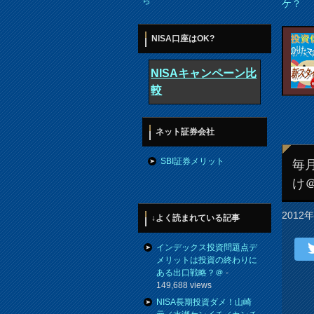
ら
ケ？
NISA口座はOK?
NISAキャンペーン比
較
ネット証券会社
SBI証券メリット
毎
け
2012
↓よく読まれている記事
インデックス投資問題点デ
メリットは投資の終わりに
ある出口戦略？＠
-
149,688 views
NISA長期投資ダメ！山崎