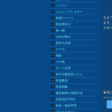
パソコン
にんにくアレルギー
るま
相場ツイート
ます
投信買付け
マネ
食べ物
LibreOffice
真宗大谷派
スマホ
相続
その他
ネット証券
毎月分配投信コラム
投資教訓
投資戦略
★気
優良銘柄の発掘方法
ペー
投資信託TOOL
税金・確定申告
のりたマガジン