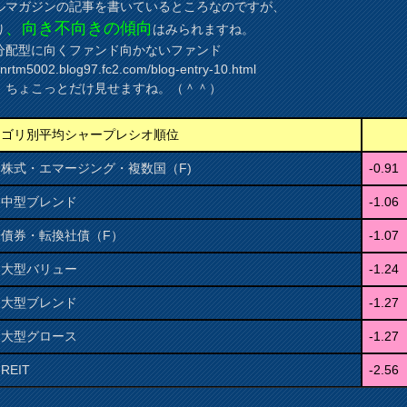
ルマガジンの記事を書いているところなのですが、
、向き不向きの傾向
り
はみられますね。
分配型に向くファンド向かないファンド
//nrtm5002.blog97.fc2.com/blog-entry-10.html
、ちょこっとだけ見せますね。（＾＾）
テゴリ別平均シャープレシオ順位
株式・エマージング・複数国（F)
-0.91
内中型ブレンド
-1.06
際債券・転換社債（F）
-1.07
内大型バリュー
-1.24
内大型ブレンド
-1.27
内大型グロース
-1.27
REIT
-2.56