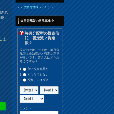
＞＞
原油為替株レアルチャート
刊され
反映し
毎月分配型の意見募集中
毎月分配型の投資信
託 否定派？肯定
しま
派？
投資のセオリーでは、毎月分
配型は非効率だと否定な意見
が多いです。皆さんはどうお
考えですか？
良い投資商品だ
どちらでもない
投資してはダメ
E
コメント