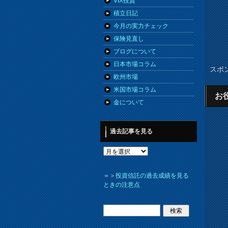
VIX投資
積立日記
今月の実力チェック
保険見直し
ブログについて
日本市場コラム
スポ
欧州市場
米国市場コラム
お
金について
過去記事を見る
＝＞
投資信託の過去成績を見る
ときの注意点