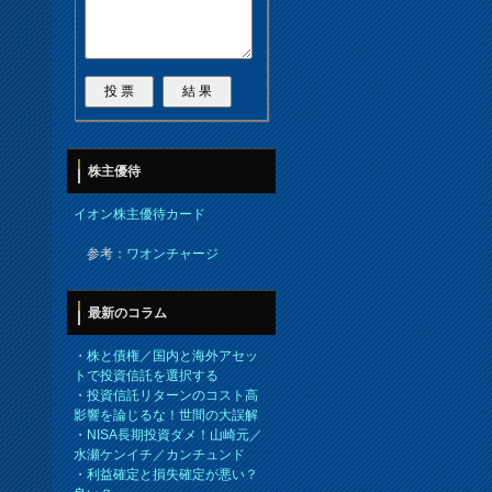
株主優待
イオン株主優待カード
参考：
ワオンチャージ
最新のコラム
・
株と債権／国内と海外アセッ
トで投資信託を選択する
・
投資信託リターンのコスト高
影響を論じるな！世間の大誤解
・
NISA長期投資ダメ！山崎元／
水瀬ケンイチ／カンチュンド
・
利益確定と損失確定が悪い？