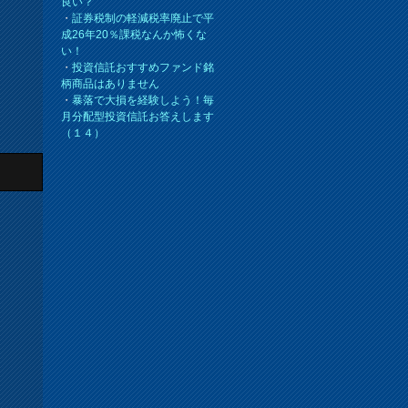
良い？
・
証券税制の軽減税率廃止で平
成26年20％課税なんか怖くな
い！
・
投資信託おすすめファンド銘
柄商品はありません
・
暴落で大損を経験しよう！毎
月分配型投資信託お答えします
（１４）