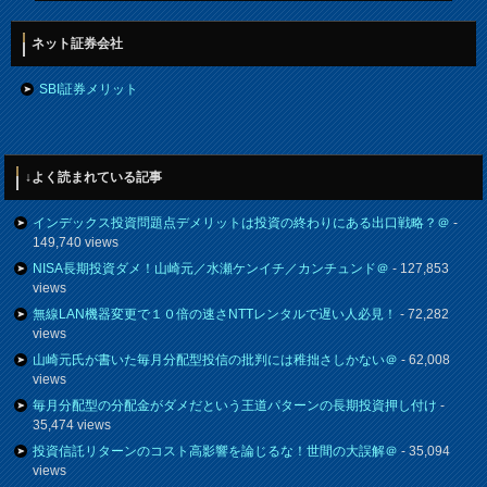
ネット証券会社
SBI証券メリット
↓よく読まれている記事
インデックス投資問題点デメリットは投資の終わりにある出口戦略？＠
-
149,740 views
NISA長期投資ダメ！山崎元／水瀬ケンイチ／カンチュンド＠
- 127,853
views
無線LAN機器変更で１０倍の速さNTTレンタルで遅い人必見！
- 72,282
views
山崎元氏が書いた毎月分配型投信の批判には稚拙さしかない＠
- 62,008
views
毎月分配型の分配金がダメだという王道パターンの長期投資押し付け
-
35,474 views
投資信託リターンのコスト高影響を論じるな！世間の大誤解＠
- 35,094
views