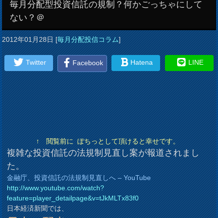
毎月分配型投資信託の規制？何かごっちゃにして
ない？＠
2012年01月28日
[
毎月分配投信コラム
]
Twitter
Hatena
LINE
Facebook
↑ 閲覧前に ぽちっとして頂けると幸せです。
複雑な投資信託の法規制見直し案が報道されまし
た。
金融庁、投資信託の法規制見直しへ – YouTube
http://www.youtube.com/watch?
feature=player_detailpage&v=tJkMLTx83f0
日本経済新聞では、