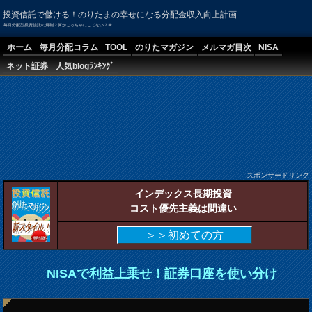
投資信託で儲ける！のりたまの幸せになる分配金収入向上計画
毎月分配型投資信託の規制？何かごっちゃにしてない？＠
ホーム
毎月分配コラム
TOOL
のりたマガジン
メルマガ目次
NISA
ネット証券
人気blogﾗﾝｷﾝｸﾞ
スポンサードリンク
インデックス長期投資
コスト優先主義は間違い
＞＞初めての方
NISAで利益上乗せ！証券口座を使い分け