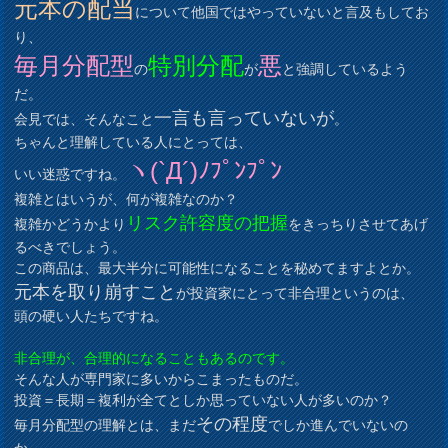
元本の配当
について他国ではやっていないと言及もしてお
り、
毎月分配型
特別分配
悪
の
が
と強調しているよう
だ。
一言も言っていないが
会見では、そんなこと
。
ちゃんと理解している人にとっては、
ヽ(`Д´)ﾉﾌﾟﾝﾌﾟﾝ
いい迷惑ですね。
複雑とはいうが、何が複雑なのか？
リスク許容度の把握
複雑かどうかより
をきっちりさせてあげ
るべきでしょう。
この商品は、最大半分に可能性になることを秘めてますよとか。
元本を取り崩すこと
が投資家にとって非合理というのは、
頭の硬い人たちですね。
非合理が、合理的になることもあるのです。
そんな人が専門家に多いからこまったものだ。
投資＝長期＝複利が全てとしか思っていない人が多いのか？
その程度
毎月分配型の理解とは、まだ
でしか進んでいないの
か。