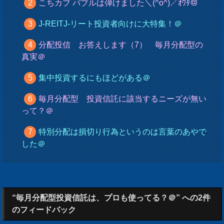
こちカブ バブルは弾けました＼(^o^)／ｵﾜﾀ＠
J-REITJ-リート投資者向けに大特集！＠
分配投信 お答えします（7） 毎月分配型の
真実＠
集中投資するにもほどがある＠
毎月分配型 投資信託に該当するニーズが無い
って？＠
特別分配は損切り行為というのは言葉のあやで
した＠
“毎月分配型投資信託は、プロも使ってる？＠” への2件
のフィードバック