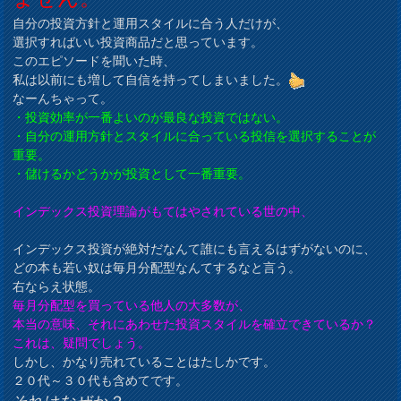
自分の投資方針と運用スタイルに合う人だけが、
選択すればいい投資商品だと思っています。
このエピソードを聞いた時、
私は以前にも増して自信を持ってしまいました。
なーんちゃって。
・投資効率が一番よいのが最良な投資ではない。
・自分の運用方針とスタイルに合っている投信を選択することが
重要。
・儲けるかどうかが投資として一番重要。
インデックス投資理論がもてはやされている世の中、
インデックス投資が絶対だなんて誰にも言えるはずがないのに、
どの本も若い奴は毎月分配型なんてするなと言う。
右ならえ状態。
毎月分配型を買っている他人の大多数が、
本当の意味、それにあわせた投資スタイルを確立できているか？
これは、疑問でしょう。
しかし、かなり売れていることはたしかです。
２０代～３０代も含めてです。