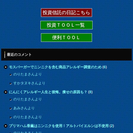
投資信託の日記こちら
投資ＴＯＯＬ一覧
便利ＴＯＯＬ
最近のコメント
モスバーガーでニンニクを含む商品アレルギー調査のため
(
6
)
のりたまさんより
すかタヌキさんより
にんにくアレルギー人生と後悔。痩せの原因も？
(
8
)
のりたまさんより
あみさんより
のりたまさんより
プリマハム香薫はニンニクを使用！アルトバイエルンは不使用
(
2
)
のりたまさんより