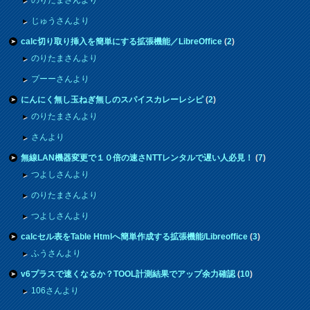
じゅうさんより
calc切り取り挿入を簡単にする拡張機能／LibreOffice
(
2
)
のりたまさんより
プーーさんより
にんにく無し玉ねぎ無しのスパイスカレーレシピ
(
2
)
のりたまさんより
さんより
無線LAN機器変更で１０倍の速さNTTレンタルで遅い人必見！
(
7
)
つよしさんより
のりたまさんより
つよしさんより
calcセル表をTable Htmlへ簡単作成する拡張機能/Libreoffice
(
3
)
ふうさんより
v6プラスで速くなるか？TOOL計測結果でアップ余力確認
(
10
)
106さんより