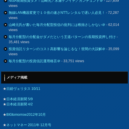
NISA長期投資ダメ！山崎元／水瀬ケンイチ／カンチュンド＠
- 127,859
views
無線LAN機器変更で１０倍の速さNTTレンタルで遅い人必見！
- 72,287
views
山崎元氏が書いた毎月分配型投信の批判には稚拙さしかない＠
- 62,014
views
毎月分配型の分配金がダメだという王道パターンの長期投資押し付け
-
35,481 views
投資信託リターンのコスト高影響を論じるな！世間の大誤解＠
- 35,099
views
毎月分配型の投資信託運用格言＠
- 33,751 views
メディア掲載
★
日経ヴェリタス 10/11
★
日本経済新聞 5/9
★
日本経済新聞 4/2
★
BIGtomorrow2012年10月
★
ネットマネー 2011年 12月号