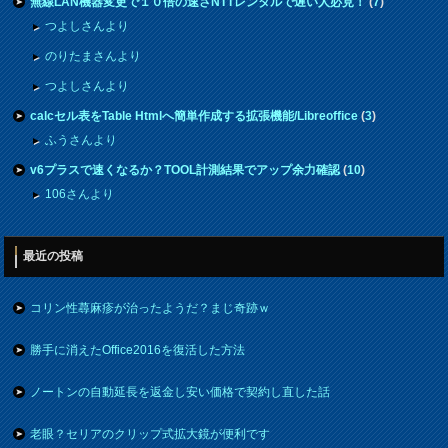
無線LAN機器変更で１０倍の速さNTTレンタルで遅い人必見！
(
7
)
つよしさんより
のりたまさんより
つよしさんより
calcセル表をTable Htmlへ簡単作成する拡張機能/Libreoffice
(
3
)
ふうさんより
v6プラスで速くなるか？TOOL計測結果でアップ余力確認
(
10
)
106さんより
最近の投稿
コリン性蕁麻疹が治ったようだ？まじ奇跡ｗ
勝手に消えたOffice2016を復活した方法
ノートンの自動延長を返金し安い価格で契約し直した話
老眼？セリアのクリップ式拡大鏡が便利です