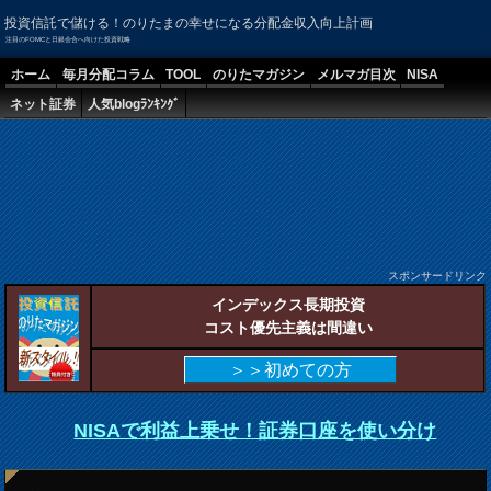
投資信託で儲ける！のりたまの幸せになる分配金収入向上計画
注目のFOMCと日銀会合へ向けた投資戦略
ホーム
毎月分配コラム
TOOL
のりたマガジン
メルマガ目次
NISA
ネット証券
人気blogﾗﾝｷﾝｸﾞ
スポンサードリンク
インデックス長期投資
コスト優先主義は間違い
＞＞初めての方
NISAで利益上乗せ！証券口座を使い分け