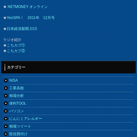
★
NETMONEY オンライン
★
YenSPA！ 2011年 12月号
★
日本経済新聞 2/15
ラジオ紹介
★
こちカブ①
★
こちカブ②
カテゴリー
NISA
工業高校
相場分析
便利TOOL
パソコン
にんにくアレルギー
相場ツイート
投信買付け