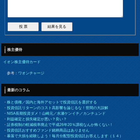
株主優待
イオン株主優待カード
参考：
ワオンチャージ
最新のコラム
・
株と債権／国内と海外アセットで投資信託を選択する
・
投資信託リターンのコスト高影響を論じるな！世間の大誤解
・
NISA長期投資ダメ！山崎元／水瀬ケンイチ／カンチュンド
・
利益確定と損失確定が悪い？良い？
・
証券税制の軽減税率廃止で平成26年20％課税なんか怖くない！
・
投資信託おすすめファンド銘柄商品はありません
・
暴落で大損を経験しよう！毎月分配型投資信託お答えします（１４）