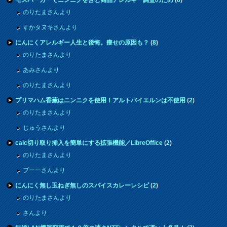
のりたまさんより
すかタヌキさんより
にんにくアレルギー人生と後悔。痩せの原因も？
(
8
)
のりたまさんより
あみさんより
のりたまさんより
プリマハム香薫はニンニクを使用！アルトバイエルンは不使用
(
2
)
のりたまさんより
じゅうさんより
calc切り取り挿入を簡単にする拡張機能／LibreOffice
(
2
)
のりたまさんより
プーーさんより
にんにく無し玉ねぎ無しのスパイスカレーレシピ
(
2
)
のりたまさんより
さんより