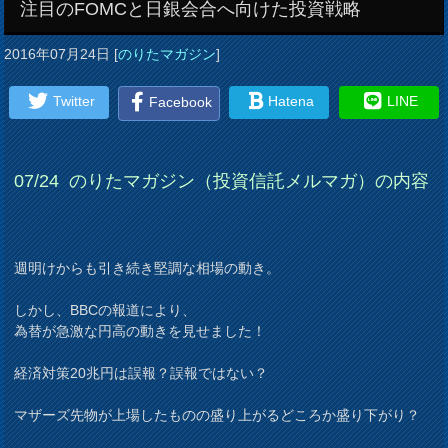
注目のFOMCと日銀会合へ向けた投資戦略
2016年07月24日
[
のりたマガジン
]
Twitter
Hatena
LINE
Facebook
07
/24
のりたマガジン（投資信託メルマガ）の内容
週明けからも引き続き堅調な相場の動き。
しかし、BBCの報道により、
為替が急激な円高の動きを見せました！
経済対策20兆円は誤報？誤報ではない？
マザーズ先物が上場したものの盛り上がるどころか盛り下がり？