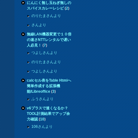
にんにく無し玉ねぎ無しの
スパイスカレーレシピ
(
2
)
のりたまさんより
さんより
無線LAN機器変更で１０倍
の速さNTTレンタルで遅い
人必見！
(
7
)
つよしさんより
のりたまさんより
つよしさんより
calcセル表をTable Htmlへ
簡単作成する拡張機
能/Libreoffice
(
3
)
ふうさんより
v6プラスで速くなるか？
TOOL計測結果でアップ余
力確認
(
10
)
106さんより