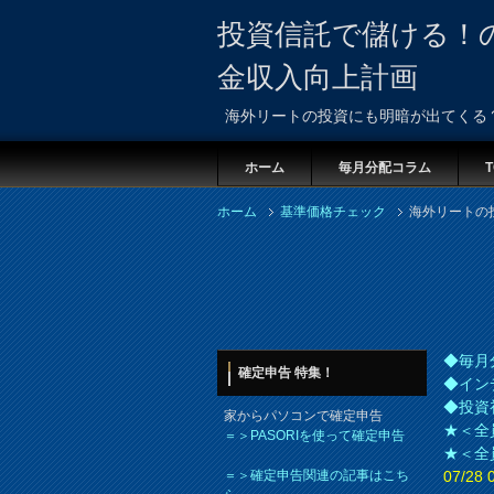
投資信託で儲ける！
金収入向上計画
海外リートの投資にも明暗が出てくる
ホーム
毎月分配コラム
T
ホーム
基準価格チェック
海外リートの
◆毎月
確定申告 特集！
◆イン
◆投資
家からパソコンで確定申告
★＜全
＝＞PASORIを使って確定申告
★＜全
＝＞確定申告関連の記事はこち
07/2