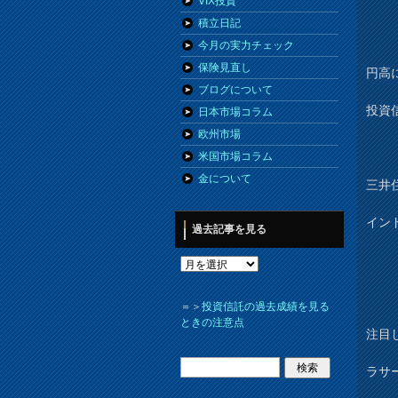
VIX投資
積立日記
今月の実力チェック
保険見直し
円高
ブログについて
投資
日本市場コラム
欧州市場
米国市場コラム
金について
三井
イン
過去記事を見る
＝＞
投資信託の過去成績を見る
ときの注意点
注目
ラサ