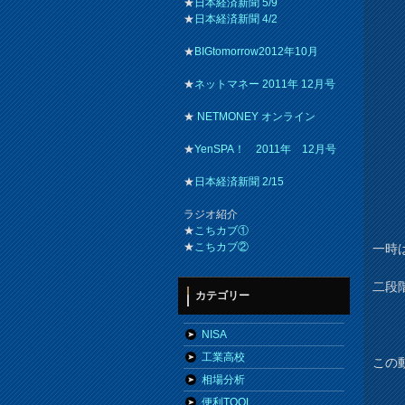
★
日本経済新聞 5/9
★
日本経済新聞 4/2
★
BIGtomorrow2012年10月
★
ネットマネー 2011年 12月号
★
NETMONEY オンライン
★
YenSPA！ 2011年 12月号
★
日本経済新聞 2/15
ラジオ紹介
★
こちカブ①
★
こちカブ②
一時
二段
カテゴリー
NISA
工業高校
この
相場分析
便利TOOL