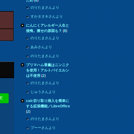
ため
(
6
)
のりたまさんより
すかタヌキさんより
にんにくアレルギー人生と
後悔。痩せの原因も？
(
8
)
のりたまさんより
あみさんより
のりたまさんより
プリマハム香薫はニンニク
を使用！アルトバイエルン
は不使用
(
2
)
のりたまさんより
じゅうさんより
NE
calc切り取り挿入を簡単に
する拡張機能／LibreOffice
(
2
)
のりたまさんより
プーーさんより