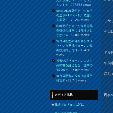
元／水瀬ケンイチ／カンチ
ュンド＠
- 127,853 views
無線LAN機器変更で１０倍
の速さNTTレンタルで遅い
人必見！
- 72,282 views
しか
山崎元氏が書いた毎月分配
型投信の批判には稚拙さし
今日
かない＠
- 62,008 views
毎月分配型の分配金がダメ
だという王道パターンの長
期投資押し付け
- 35,474
ドル円
views
投資信託リターンのコスト
午前
高影響を論じるな！世間の
大誤解＠
- 35,094 views
戻し
毎月分配型の投資信託運用
格言＠
- 33,745 views
現在
メディア掲載
★
日経ヴェリタス 10/11