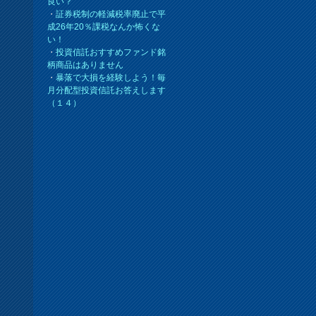
良い？
・
証券税制の軽減税率廃止で平
成26年20％課税なんか怖くな
い！
・
投資信託おすすめファンド銘
柄商品はありません
・
暴落で大損を経験しよう！毎
月分配型投資信託お答えします
（１４）