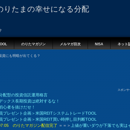
のりたまの幸せになる分配
？
OOL
のりたマガジン
メルマガ目次
NISA
ネット
投資にも明暗が出てくる？
スポンサ
分配型の投資信託運用格言
デックス長期投資は絶対するな！
初心者を抜けだせ！
員プレゼント企画＞米国REITシステムトレードTOOL
員プレゼント企画＞米国REIT買い時押し目判断TOOL
8 07:05 のりたマガジン配信完了
＝＝＞
上値が重いダウが下落でも実は