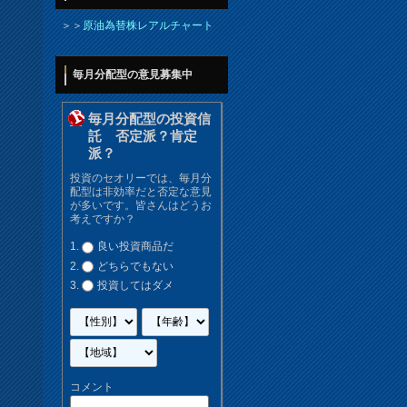
＞＞
原油為替株レアルチャート
毎月分配型の意見募集中
毎月分配型の投資信
託 否定派？肯定
派？
投資のセオリーでは、毎月分
配型は非効率だと否定な意見
が多いです。皆さんはどうお
考えですか？
良い投資商品だ
どちらでもない
投資してはダメ
コメント