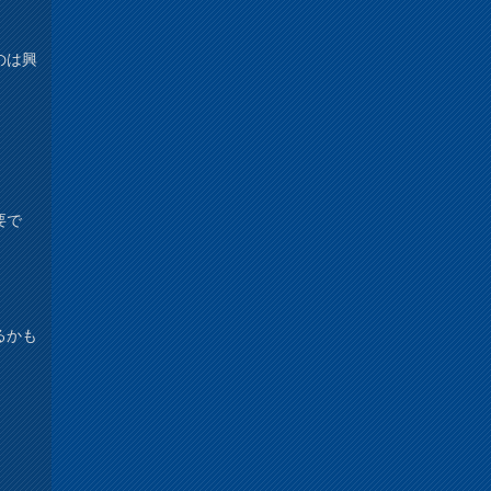
のは興
。
要で
るかも