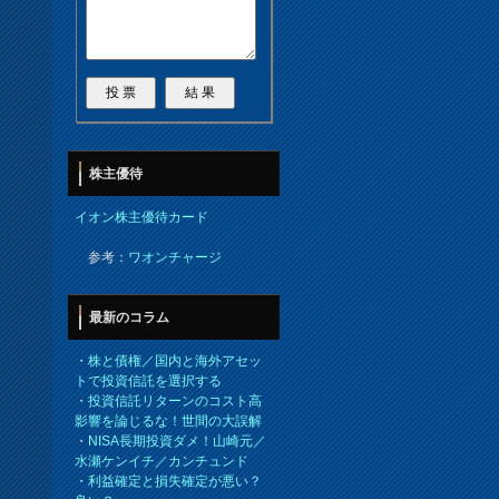
株主優待
イオン株主優待カード
参考：
ワオンチャージ
最新のコラム
・
株と債権／国内と海外アセッ
トで投資信託を選択する
・
投資信託リターンのコスト高
影響を論じるな！世間の大誤解
・
NISA長期投資ダメ！山崎元／
水瀬ケンイチ／カンチュンド
・
利益確定と損失確定が悪い？