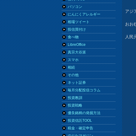
パソコン
アジ
にんにくアレルギー
相場ツイート
おお
投信買付け
人民
食べ物
LibreOffice
真宗大谷派
スマホ
相続
その他
ネット証券
毎月分配投信コラム
投資教訓
投資戦略
優良銘柄の発掘方法
投資信託TOOL
税金・確定申告
のりたマガジン