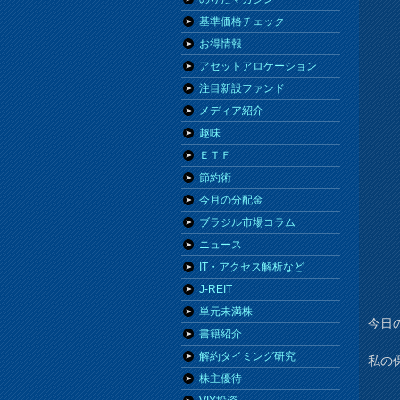
基準価格チェック
お得情報
アセットアロケーション
注目新設ファンド
メディア紹介
趣味
ＥＴＦ
節約術
今月の分配金
ブラジル市場コラム
ニュース
IT・アクセス解析など
J-REIT
単元未満株
今日
書籍紹介
解約タイミング研究
私の
株主優待