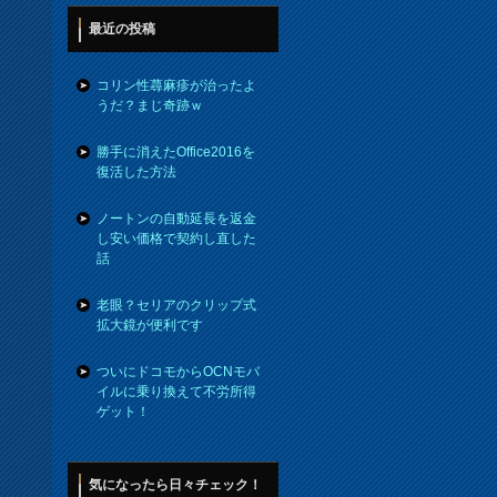
最近の投稿
コリン性蕁麻疹が治ったよ
うだ？まじ奇跡ｗ
勝手に消えたOffice2016を
復活した方法
ノートンの自動延長を返金
し安い価格で契約し直した
話
老眼？セリアのクリップ式
拡大鏡が便利です
ついにドコモからOCNモバ
イルに乗り換えて不労所得
ゲット！
気になったら日々チェック！