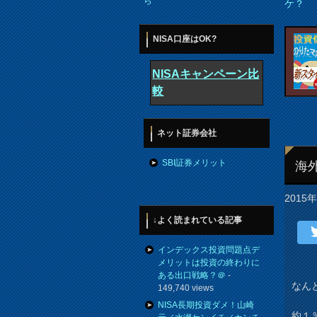
ら
ケ？
NISA口座はOK?
NISAキャンペーン比
較
ネット証券会社
SBI証券メリット
海
2015
↓よく読まれている記事
インデックス投資問題点デ
メリットは投資の終わりに
ある出口戦略？＠
-
なん
149,740 views
NISA長期投資ダメ！山崎
約１