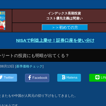
インデックス長期投資
コスト優先主義は間違い
＞＞初めての方
NISAで利益上乗せ！証券口座を使い分け
外リートの投資にも明暗が出てくる？
年08月13日
[
基準価格チェック
]
Twitter
Hatena
LI
Facebook
とまたもや中国が人民元の切り下げをしてきました。
％だそうです。