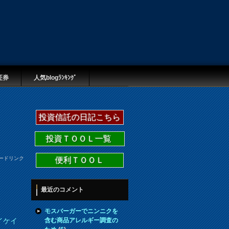
証券
人気blogﾗﾝｷﾝｸﾞ
投資信託の日記こちら
投資ＴＯＯＬ一覧
ードリンク
便利ＴＯＯＬ
最近のコメント
モスバーガーでニンニクを
含む商品アレルギー調査の
イケイ