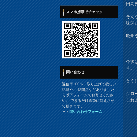
円高
スマホ携帯でチェック
そん
味深
欧州
今後
す。
問い合わせ
とく
返信率100％！取り上げて欲しい
話題や、 疑問点などありました
グロ
ら以下フォームでお寄せくださ
しれ
い。 できるだけ真摯に答えさせ
て頂きます。
＝＞
問い合わせフォーム