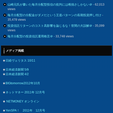
山崎元氏が書いた毎月分配型投信の批判には稚拙さしかない＠
- 62,013
views
毎月分配型の分配金がダメだという王道パターンの長期投資押し付け
-
35,478 views
投資信託リターンのコスト高影響を論じるな！世間の大誤解＠
- 35,099
views
毎月分配型の投資信託運用格言＠
- 33,748 views
メディア掲載
★
日経ヴェリタス 10/11
★
日本経済新聞 5/9
★
日本経済新聞 4/2
★
BIGtomorrow2012年10月
★
ネットマネー 2011年 12月号
★
NETMONEY オンライン
★
YenSPA！ 2011年 12月号