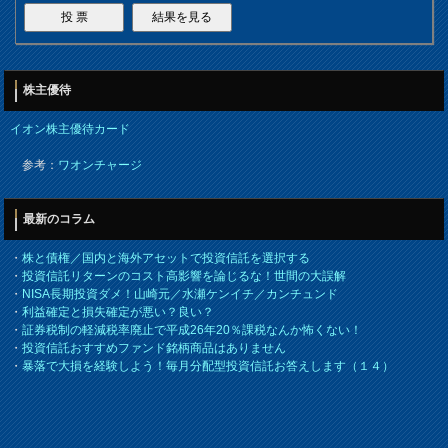
株主優待
イオン株主優待カード
参考：
ワオンチャージ
最新のコラム
・
株と債権／国内と海外アセットで投資信託を選択する
・
投資信託リターンのコスト高影響を論じるな！世間の大誤解
・
NISA長期投資ダメ！山崎元／水瀬ケンイチ／カンチュンド
・
利益確定と損失確定が悪い？良い？
・
証券税制の軽減税率廃止で平成26年20％課税なんか怖くない！
・
投資信託おすすめファンド銘柄商品はありません
・
暴落で大損を経験しよう！毎月分配型投資信託お答えします（１４）