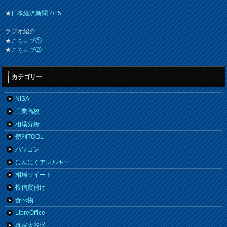
★
日本経済新聞 2/15
ラジオ紹介
★
こちカブ①
★
こちカブ②
カテゴリー
NISA
工業高校
相場分析
便利TOOL
パソコン
にんにくアレルギー
相場ツイート
投信買付け
食べ物
LibreOffice
真宗大谷派