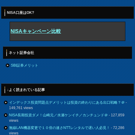
NISA口座はOK?
NISAキャンペーン比較
ネット証券会社
SBI証券メリット
↓よく読まれている記事
インデックス投資問題点デメリットは投資の終わりにある出口戦略？＠
-
149,761 views
NISA長期投資ダメ！山崎元／水瀬ケンイチ／カンチュンド＠
- 127,859
views
無線LAN機器変更で１０倍の速さNTTレンタルで遅い人必見！
- 72,286
views