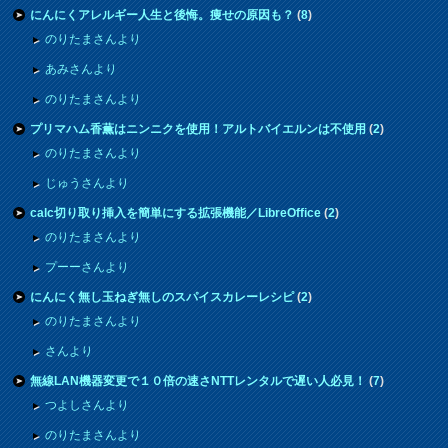
にんにくアレルギー人生と後悔。痩せの原因も？
(
8
)
のりたまさんより
あみさんより
のりたまさんより
プリマハム香薫はニンニクを使用！アルトバイエルンは不使用
(
2
)
のりたまさんより
じゅうさんより
calc切り取り挿入を簡単にする拡張機能／LibreOffice
(
2
)
のりたまさんより
プーーさんより
にんにく無し玉ねぎ無しのスパイスカレーレシピ
(
2
)
のりたまさんより
さんより
無線LAN機器変更で１０倍の速さNTTレンタルで遅い人必見！
(
7
)
つよしさんより
のりたまさんより