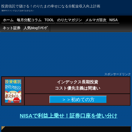
投資信託で儲ける！のりたまの幸せになる分配金収入向上計画
海外FXファンドなんて止めておきなさい
ホーム
毎月分配コラム
TOOL
のりたマガジン
メルマガ目次
NISA
ネット証券
人気blogﾗﾝｷﾝｸﾞ
スポンサードリンク
インデックス長期投資
コスト優先主義は間違い
＞＞初めての方
NISAで利益上乗せ！証券口座を使い分け