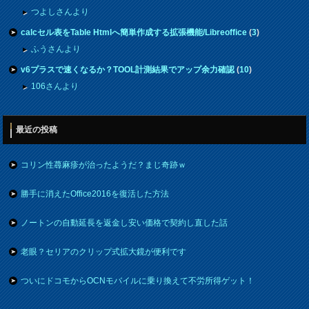
つよしさんより
calcセル表をTable Htmlへ簡単作成する拡張機能/Libreoffice
(
3
)
ふうさんより
v6プラスで速くなるか？TOOL計測結果でアップ余力確認
(
10
)
106さんより
最近の投稿
コリン性蕁麻疹が治ったようだ？まじ奇跡ｗ
勝手に消えたOffice2016を復活した方法
ノートンの自動延長を返金し安い価格で契約し直した話
老眼？セリアのクリップ式拡大鏡が便利です
ついにドコモからOCNモバイルに乗り換えて不労所得ゲット！