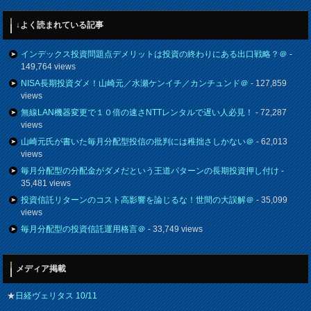
↓よく読まれている記事
インデックス投資問題点デメリットは投資の終わりにある出口戦略？＠
-
149,764 views
NISA長期投資ダメ！山崎元／水瀬ケンイチ／カンチュンド＠
- 127,859
views
無線LAN機器変更で１０倍の速さNTTレンタルで遅い人必見！
- 72,287
views
山崎元氏が書いた毎月分配型投信の批判には稚拙さしかない＠
- 62,013
views
毎月分配型の分配金がダメだという王道パターンの長期投資押し付け
-
35,481 views
投資信託リターンのコスト高影響を論じるな！世間の大誤解＠
- 35,099
views
毎月分配型の投資信託運用格言＠
- 33,749 views
メディア掲載
★
日経ヴェリタス 10/11