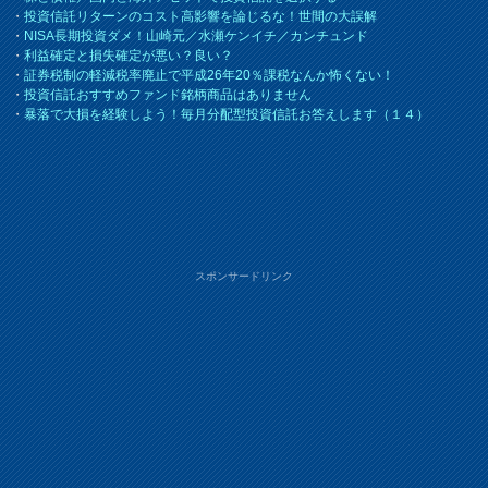
・
投資信託リターンのコスト高影響を論じるな！世間の大誤解
・
NISA長期投資ダメ！山崎元／水瀬ケンイチ／カンチュンド
・
利益確定と損失確定が悪い？良い？
・
証券税制の軽減税率廃止で平成26年20％課税なんか怖くない！
・
投資信託おすすめファンド銘柄商品はありません
・
暴落で大損を経験しよう！毎月分配型投資信託お答えします（１４）
スポンサードリンク