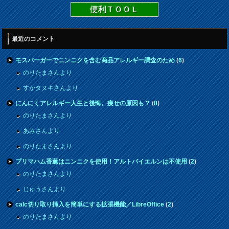
便利ＴＯＯＬ
最近のコメント
モスバーガーでニンニクを含む商品アレルギー調査のため
(
6
)
のりたまさんより
すかタヌキさんより
にんにくアレルギー人生と後悔。痩せの原因も？
(
8
)
のりたまさんより
あみさんより
のりたまさんより
プリマハム香薫はニンニクを使用！アルトバイエルンは不使用
(
2
)
のりたまさんより
じゅうさんより
calc切り取り挿入を簡単にする拡張機能／LibreOffice
(
2
)
のりたまさんより