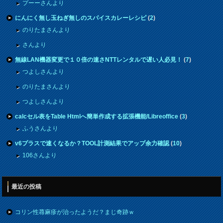
プーーさんより
にんにく無し玉ねぎ無しのスパイスカレーレシピ
(
2
)
のりたまさんより
さんより
無線LAN機器変更で１０倍の速さNTTレンタルで遅い人必見！
(
7
)
つよしさんより
のりたまさんより
つよしさんより
calcセル表をTable Htmlへ簡単作成する拡張機能/Libreoffice
(
3
)
ふうさんより
v6プラスで速くなるか？TOOL計測結果でアップ余力確認
(
10
)
106さんより
最近の投稿
コリン性蕁麻疹が治ったようだ？まじ奇跡ｗ