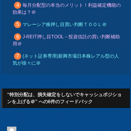
毎月分配型の本当のメリット！利益確定機能の
効果は？＠
マレーシア株押し目買い判断ＴＯＯＬ＠
J-REIT押し目TOOL－投資信託の買い判断補助
用＠
(ネット証券専用)新興市場日本株レアル型の人
気が徐々に＠
“特別分配は、損失確定をしないでキャッシュポジショ
ンを上げる＠” への6件のフィードバック