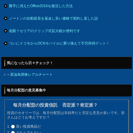
勝手に消えたOffice2016を復活した方法
ノートンの自動延長を返金し安い価格で契約し直した話
老眼？セリアのクリップ式拡大鏡が便利です
ついにドコモからOCNモバイルに乗り換えて不労所得ゲット！
気になったら日々チェック！
＞＞
原油為替株レアルチャート
毎月分配型の意見募集中
毎月分配型の投資信託 否定派？肯定派？
投資のセオリーでは、毎月分配型は非効率だと否定な意見が多いです。皆
さんはどうお考えですか？
良い投資商品だ
どちらでもない